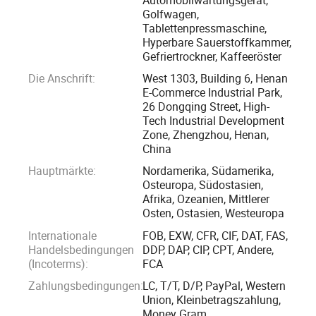
Golfwagen,
Tablettenpressmaschine,
Unsere Produkte verwenden hochwertige, weltbekannte
Hyperbare Sauerstoffkammer,
Marken-Ersatzteile, um stabile und qualitativ hochwertige
Gefriertrockner, Kaffeeröster
Produkte mit einer jährlichen Leistung von mehr als 5 000
Die Anschrift:
West 1303, Building 6, Henan
Stück zu gewährleisten. Wir können verschiedene
E-Commerce Industrial Park,
personalisierte Produkte nach Kundenwunsch bieten.
26 Dongqing Street, High-
Tech Industrial Development
Zone, Zhengzhou, Henan,
In den letzten 12 Jahren haben wir Tausende von Kunden in
China
vielen Ländern der Welt mit kompletten Produkten und
Hauptmärkte:
Nordamerika, Südamerika,
Dienstleistungen versorgt. Der Erfolg dieser Projekte hat uns
Osteuropa, Südostasien,
starke Servicekapazitäten gegeben, und wir sind
Afrika, Ozeanien, Mittlerer
zuversichtlich, unsere Kunden gut zu bedienen.
Osten, Ostasien, Westeuropa
Internationale
FOB, EXW, CFR, CIF, DAT, FAS,
Wir freuen uns auf Ihren Besuch in unserem Werk und
Handelsbedingungen
DDP, DAP, CIP, CPT, Andere,
(Incoterms):
FCA
heißen Sie herzlich willkommen.
Zahlungsbedingungen:
LC, T/T, D/P, PayPal, Western
Union, Kleinbetragszahlung,
Wir sind Ihr zuverlässiger Partner in China.
Money Gram