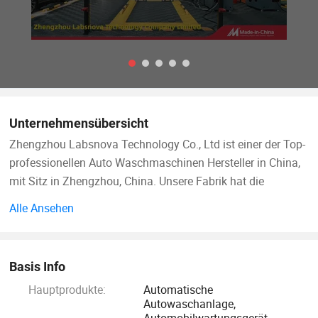
Unternehmensübersicht
Zhengzhou Labsnova Technology Co., Ltd ist einer der Top-
professionellen Auto Waschmaschinen Hersteller in China,
mit Sitz in Zhengzhou, China. Unsere Fabrik hat die
Zertifizierung ISO9001 bestanden und ist seit 2012 im
Alle Ansehen
Außenhandel tätig. Wir haben 12 Jahre reiche
Exporterfahrung und unsere Produkte werden in Länder auf
der ganzen Welt exportiert. Wir haben ein reifes und
Basis Info
komplettes Außenhandel Vertriebssystem, um
Hauptprodukte:
Automatische
sicherzustellen, dass jeder Kunde hat eine gute Service-
Autowaschanlage,
Erfahrung.
Automobilwartungsgerät,