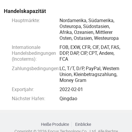
Handelskapazität
Hauptmärkte:
Nordamerika, Südamerika,
Osteuropa, Südostasien,
Afrika, Ozeanien, Mittlerer
Osten, Ostasien, Westeuropa
Internationale
FOB, EXW, CFR, CIF, DAT, FAS,
Handelsbedingungen
DDP, DAP, CIP, CPT, Andere,
(Incoterms):
FCA
Zahlungsbedingungen:
LC, T/T, D/P, PayPal, Western
Union, Kleinbetragszahlung,
Money Gram
Exportjahr:
2022-02-01
Nächster Hafen:
Qingdao
Heiße Produkte
Einblicke
Copyright © 2026 Focus Technology Co., Ltd. Alle Rechte