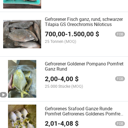
Gefrorener Fisch ganz, rund, schwarzer
Tilapia GS Oreochromis Niloticus
700,00
-
1.500,00
$
FOB
25 Tonnen
(MOQ)
Gefrorener Goldener Pompano Pomfret
Ganz Rund
2,00
-
4,00
$
FOB
25.000 Stücke
(MOQ)
Gefrorenes Srafood Ganze Runde
Pomfret Gefrorenes Goldenes Pomfret
Pompano
2,01
-
4,08
$
FOB