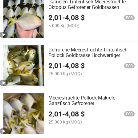
Garnelen Tintenfisch Meeresfrüchte
Oktopus Gefrorener Goldbrassen
Pompano Fisch
2,01
-
4,08
$
FOB
5.000 Kg
(MOQ)
Gefrorene Meeresfrüchte Tintenfisch
Pollock Goldbrasse Hochwertiger
gefrorener Goldbrassenfisch
2,01
-
4,08
$
FOB
25.000 Kg
(MOQ)
Meeresfrüchte Pollock Makrele
Ganzfisch Gefrorener
Goldbrassen/Gefrorener
2,01
-
4,08
$
Goldschwertfisch
FOB
25.000 Kg
(MOQ)