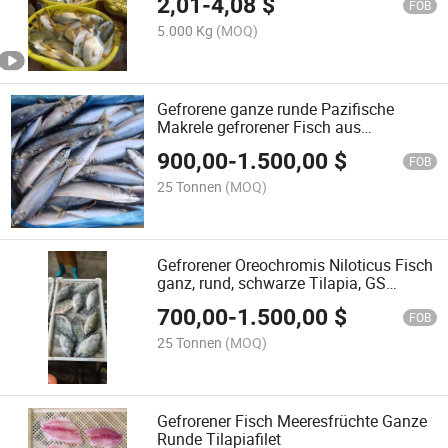
2,01
-
4,08
$
FOB
5.000 Kg
(MOQ)
Gefrorene ganze runde Pazifische
Makrele gefrorener Fisch aus
chinesischer Fabrik
900,00
-
1.500,00
$
FOB
25 Tonnen
(MOQ)
Gefrorener Oreochromis Niloticus Fisch
ganz, rund, schwarze Tilapia, GS
Tilapia Filet
700,00
-
1.500,00
$
FOB
25 Tonnen
(MOQ)
Gefrorener Fisch Meeresfrüchte Ganze
Runde Tilapiafilet