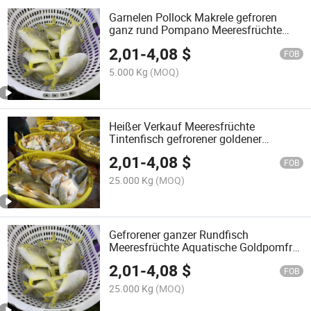
Garnelen Pollock Makrele gefroren
ganz rund Pompano Meeresfrüchte
Fisch gefroren goldener Pomfret
2,01
-
4,08
$
FOB
5.000 Kg
(MOQ)
Heißer Verkauf Meeresfrüchte
Tintenfisch gefrorener goldener
Pomfret Fisch ganze runde Pompano
2,01
-
4,08
$
Fisch
FOB
25.000 Kg
(MOQ)
Gefrorener ganzer Rundfisch
Meeresfrüchte Aquatische Goldpomfret
Gelber Pompano
2,01
-
4,08
$
FOB
25.000 Kg
(MOQ)