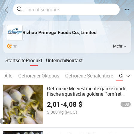
Rizhao Primega Foods Co.,Limited
Mehr
Startseite
Produkt
Unternehmen
Kontakt
Alle
Gefrorener Oktopus
Gefrorene Schalentiere
Gefror
Gefrorene Meeresfrüchte ganze runde
Fische aquatische goldene Pomfret
Pompano
2,01
-
4,08
$
FOB
5.000 Kg
(MOQ)