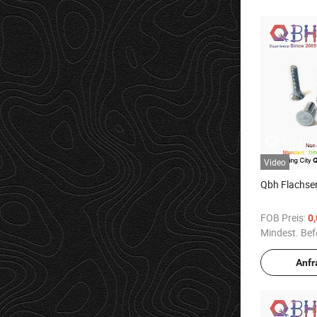
Video
Qbh Flachse
FOB Preis:
0
Mindest. Bef
Anfr