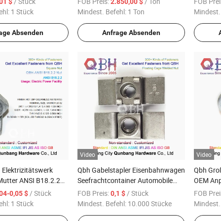
/ Stück
FOB Preis:
/ Ton
FOB Prei
,01 $
2.850,00 $
 Boot Automobil Auto
Ersatzbatterie-Schrauben und -
Geomet 
ehl:
1 Stück
Mindest. Befehl:
1 Ton
Mindest.
selement Hardware
Muttern Zubehörteile Motor
Vorschu
Motorradteile her
age Absenden
Anfrage Absenden
Video
Video
Elektrizitätswerk
Qbh Gabelstapler Eisenbahnwagen
Qbh Gro
Mutter ANSI B18.2.2
Seefrachtcontainer Automobile
OEM Anp
 Muttern Herstellung
Büromöbel Geräte Quadrat
HDG Wär
/ Stück
FOB Preis:
/ Stück
FOB Prei
,04-0,05 $
0,1 $
Rundloch Schwimmendes Gehege
Geomet g
ehl:
1 Stück
Mindest. Befehl:
10.000 Stücke
Mindest.
Schweißen Geschweißt
Kartons