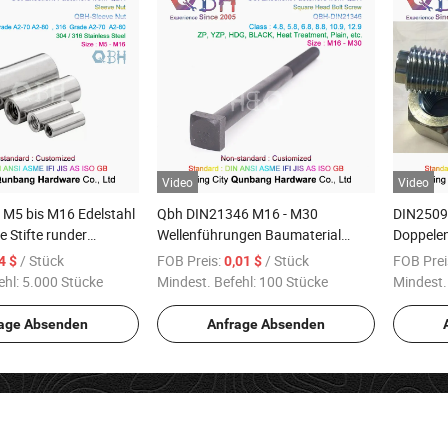
Video
Video
 M5 bis M16 Edelstahl
Qbh DIN21346 M16 - M30
DIN2509
 Stifte runder
Wellenführungen Baumaterial
Doppelen
f Höhe Sleeve lange
Schwerbolzen Quadratkopf
Schraub
/ Stück
FOB Preis:
/ Stück
FOB Prei
,4 $
0,01 $
muttern
Setzschraube
ehl:
5.000 Stücke
Mindest. Befehl:
100 Stücke
Mindest.
age Absenden
Anfrage Absenden