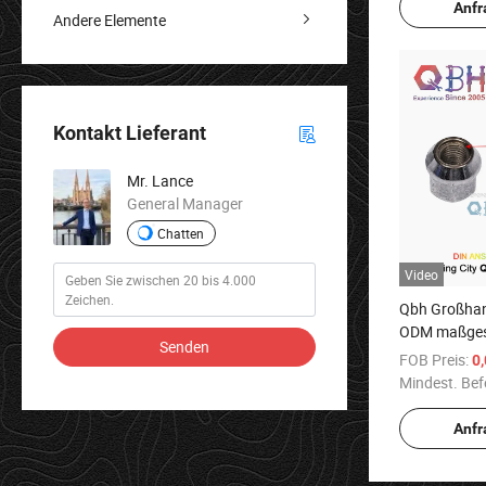
Anfr
Andere Elemente
Kontakt Lieferant
Mr. Lance
General Manager
Chatten
Video
Qbh Großhan
ODM maßgesc
Senden
Radmutter
FOB Preis:
0
Automobilbe
Mindest. Bef
Anfr