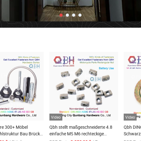
Video
Video
re 300+ Möbel
Qbh stellt maßgeschneiderte 4.8
Qbh DIN6
ahlstruktur Bau Brücke
einfache M5 M6 rechteckige
Schwarz
hiff Solarpanel
Autocycle-Motorrad-
Wärmebe