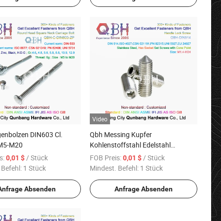
Video
enbolzen DIN603 Cl.
Qbh Messing Kupfer
 M5-M20
Kohlenstoffstahl Edelstahl
Vollmetall Fitting Innenstecker
s:
/ Stück
FOB Preis:
/ Stück
0,01 $
0,01 $
Männliches Gewinde Kegel
 Befehl:
1 Stück
Mindest. Befehl:
1 Stück
Schraubgriff Möbelzubehör
Anfrage Absenden
Anfrage Absenden