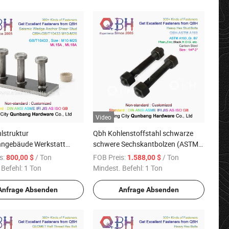
Video
lstruktur
Qbh Kohlenstoffstahl schwarze
hngebäude Werkstatt
schwere Sechskantbolzen (ASTM
m Fertighaus Dachrahmen
A193 Gr. B7)
s:
/ Ton
FOB Preis:
/ Ton
800,00 $
1.588,00 $
Boden Brückenbau
 Befehl:
1 Ton
Mindest. Befehl:
1 Ton
erstud Schlüssel
l Einheit
Anfrage Absenden
Anfrage Absenden