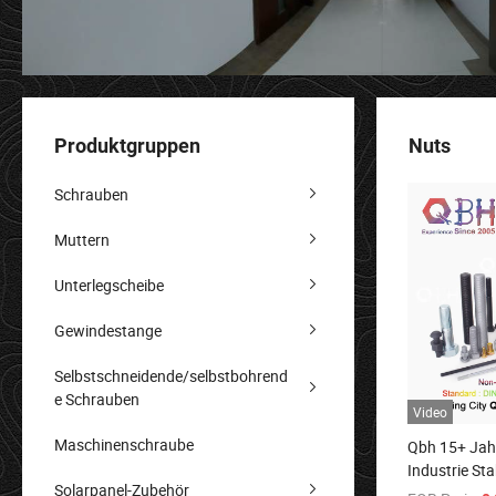
Produktgruppen
Nuts
Schrauben
Muttern
Unterlegscheibe
Gewindestange
Selbstschneidende/selbstbohrend
e Schrauben
Video
Maschinenschraube
Qbh 15+ Jah
Industrie St
Solarpanel-Zubehör
Eisenbahn Sc