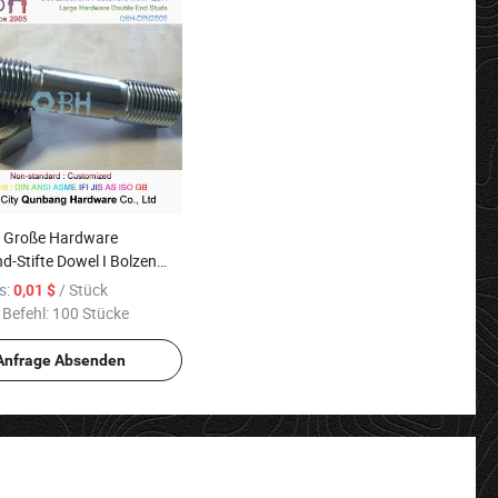
 Große Hardware
d-Stifte Dowel I Bolzen
e
s:
/ Stück
0,01 $
 Befehl:
100 Stücke
Anfrage Absenden