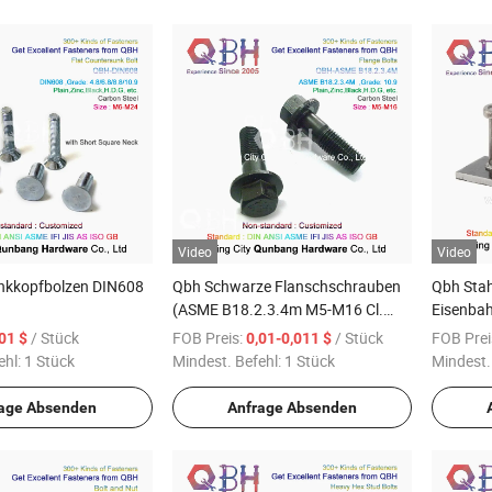
Video
Video
nkkopfbolzen DIN608
Qbh Schwarze Flanschschrauben
Qbh Stah
(ASME B18.2.3.4m M5-M16 Cl.
Eisenba
10.9)
Plattfor
/ Stück
FOB Preis:
/ Stück
FOB Prei
,01 $
0,01-0,011 $
Gehweg 
ehl:
1 Stück
Mindest. Befehl:
1 Stück
Mindest.
Scherank
Ersatztei
age Absenden
Anfrage Absenden