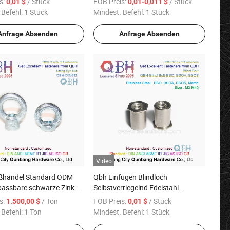
s:
/ Stück
FOB Preis:
/ Stück
0,01 $
0,01-0,011 $
Verzahnungen Flansch
 Befehl:
1 Stück
Mindest. Befehl:
1 Stück
bdrehmoment Nutsert
Anfrage Absenden
Anfrage Absenden
Video
ßhandel Standard ODM
Qbh Einfügen Blindloch
assbare schwarze Zink
Selbstverriegelnd Edelstahl
mebehandlung Dacromet
Durchgangsloch Interne negative
s:
/ Ton
FOB Preis:
/ Stück
1.500,00 $
0,01 $
eschmiedeter verzinkter
weibliche Gewinde SS304/316 M3-
 Befehl:
1 Ton
Mindest. Befehl:
1 Stück
tahl DIN582 Hebeaugen-
M10 Selbstverriegelnd Sechskant