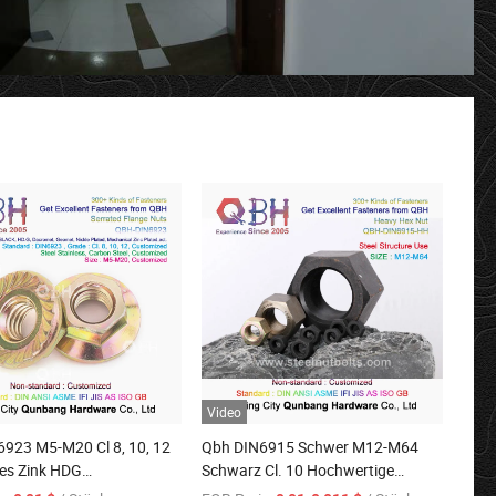
Video
923 M5-M20 Cl 8, 10, 12
Qbh DIN6915 Schwer M12-M64
es Zink HDG
Schwarz Cl. 10 Hochwertige
handlung Dacromet
Sechskantmuttern