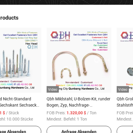
Products
Video
Video
d Nicht-Standard
Qbh Mildstahl, U-Bolzen-Kit, runder
Qbh Gro
Sechskant Sechseck
Bogen, Zyp, Nachfrage-
Stahlsti
 Möbel Ersatzteile
Spezifikation in Korea, Vollgröße
die struk
/ Stück
FOB Preis:
/ Ton
FOB Prei
,1 $
1.320,00 $
oach
Körper (KIT = 1 U-BOLZEN MIT 2
Verbindu
ehl:
10.000 Stücke
Mindest. Befehl:
1 Ton
Mindest.
idende
ZYP DIN934 KLASSE 6 MUTTERN
Scherbol
uben
ZUSAMMENGESTELLT)
Keilanke
age Absenden
Anfrage Absenden