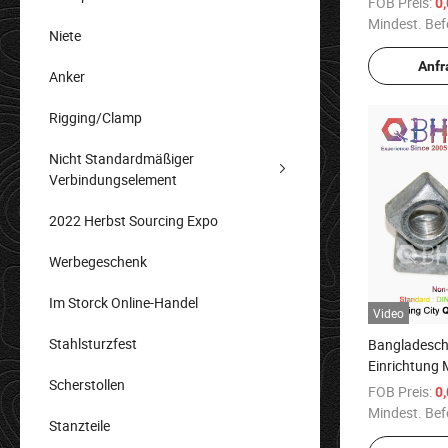
FOB Preis:
0
Baumaterial
Mindest. Bef
Niete
Befestigung
Anfr
Anker
Rigging/Clamp
Nicht Standardmäßiger
Verbindungselement
2022 Herbst Sourcing Expo
Werbegeschenk
Im Storck Online-Handel
Video
Stahlsturzfest
Bangladesch 
Einrichtung 
Scherstollen
Quadratische
FOB Preis:
0
verzinkt
Mindest. Bef
Stanzteile