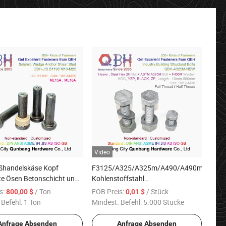
Video
ßhandelskäse Kopf
F3125/A325/A325m/A490/A490m
fte Ösen Betonschicht und
Kohlenstoffstahl
turelle Stahlkonstruktion
Sechskantschraube
s:
/ Ton
FOB Preis:
/ Stück
800,00 $
0,01 $
ng Keramische Ferrulen
 Befehl:
1 Ton
Mindest. Befehl:
5.000 Stücke
zen seismische
rbolzen
Anfrage Absenden
Anfrage Absenden