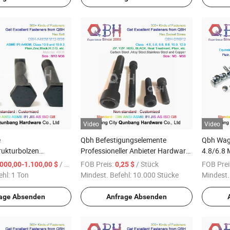
Koreanische Werft U-Bolzen
Video
Video
e
Qbh Befestigungselemente
Qbh Wag
rukturbolzen
Professioneller Anbieter Hardware
4.8/6.8
A490m Hochfeste
Versorgung
/ Ton
FOB Preis:
/ Stück
FOB Prei
.000,00-1.100,00 $
0,25 $
schwarz, verwendet in
Sechskantsteckschraube
ehl:
1 Ton
Mindest. Befehl:
10.000 Stücke
Mindest.
ur
Prüfkappe
age Absenden
Anfrage Absenden