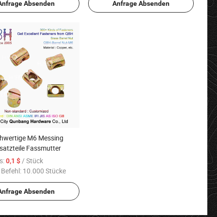
nuss
Sechskantig Sechskant-Rivnut
Anfrage Absenden
Anfrage Absenden
hwertige M6 Messing
satzteile Fassmutter
s:
/ Stück
0,1 $
 Befehl:
10.000 Stücke
Anfrage Absenden