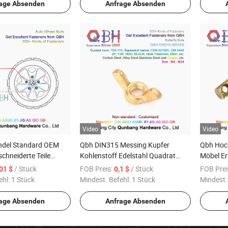
Schraubennuss
Schwenk
age Absenden
Anfrage Absenden
Video
Video
del Standard OEM
Qbh DIN315 Messing Kupfer
Qbh Hoc
hneiderte Teile
Kohlenstoff Edelstahl Quadrat
Möbel Er
Rechteck Griff
/ Stück
FOB Preis:
/ Stück
FOB Prei
,01 $
0,1 $
festigungen
Schmetterlingsflügelmuttern
ehl:
1 Stück
Mindest. Befehl:
1 Stück
Mindest.
age Absenden
Anfrage Absenden