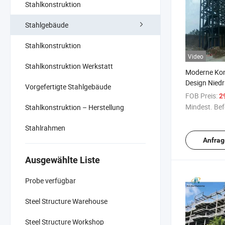
Stahlkonstruktion
Stahlgebäude
Stahlkonstruktion
Video
Stahlkonstruktion Werkstatt
Moderne Kon
Design Niedr
Vorgefertigte Stahlgebäude
Einfacher 
FOB Preis:
2
Vorgefertigt
Mindest. Bef
Stahlkonstruktion – Herstellung
Hochhaus
Stahlrahmen
Anfrag
Ausgewählte Liste
Probe verfügbar
Steel Structure Warehouse
Steel Structure Workshop