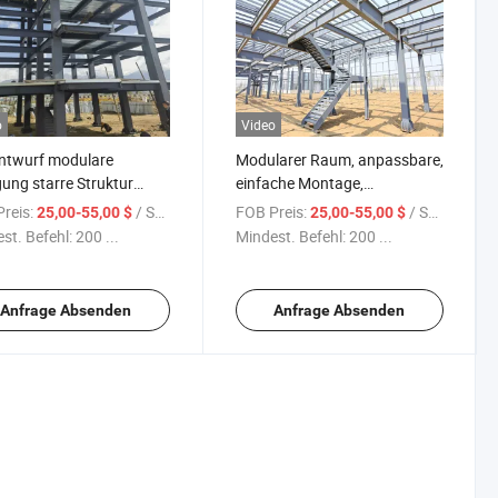
o
Video
ntwurf modulare
Modularer Raum, anpassbare,
gung starre Struktur
einfache Montage,
fertigte Stahlstruktur
vorgefertigte Stahlstruktur
reis:
/ Square Meter
FOB Preis:
/ Square Meter
25,00-55,00 $
25,00-55,00 $
haus
Lagerhaus mit Mezzanin-
st. Befehl:
200 ...
Mindest. Befehl:
200 ...
System
Anfrage Absenden
Anfrage Absenden