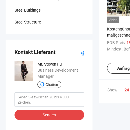
Steel Buildings
Video
Steel Structure
Kostengünst
maßgeschnei
Fertigteilst
FOB Preis:
1
Büro Fabrik
Mindest. Bef
Kontakt Lieferant
Mr. Steven Fu
Anfrag
Business Development
Manager
Chatten
Show:
24
Senden