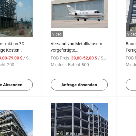
Video
Vide
struktion 3D
Versand von Metallhäusern
Baue
ige Kosten
vorgefertigte
Ferti
Zusammenbau
Stahlstrukturgebäude Halle
vorge
/ Square Meter
FOB Preis:
/ Square Meter
FOB P
9,00-79,00 $
39,00-52,00 $
e Stahlstruktur
Hoch
ehl:
200 ...
Mindest. Befehl:
500 ...
Minde
e Absenden
Anfrage Absenden