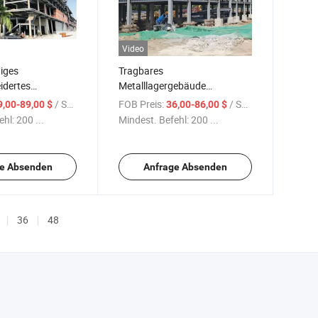
Video
iges
Tragbares
dertes
Metalllagergebäude
ahlbaugebäude
Funktionshalle kostenlose
/ Square Meter
FOB Preis:
/ Square Meter
9,00-89,00 $
36,00-86,00 $
Gestaltung
ehl:
200 ...
Mindest. Befehl:
200 ...
Rahmenstahlstruktur
mehrstöckiges Bürogebäude
e Absenden
Anfrage Absenden
36
48