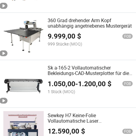
360 Grad drehender Arm Kopf
unabhängig angetriebenes Mustergerät
9.999,00
$
FOB
999 Stücke
(MOQ)
Sk a-165-2 Vollautomatischer
Bekleidungs-CAD-Musterplotter für die
Bekleidungsherstellung
1.050,00
-
1.200,00
$
FOB
1 Stück
(MOQ)
Sewkey H7 Keine-Folie
Vollautomatische Laser
Taschenöffnungs-Nähmaschine
12.590,00
$
FOB