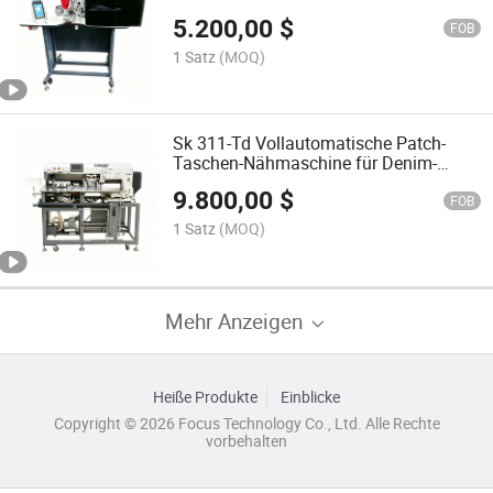
Gurtbandsämaschine für die
5.200,00
$
Bekleidungsfabrik
FOB
1 Satz
(MOQ)
Sk 311-Td Vollautomatische Patch-
Taschen-Nähmaschine für Denim-
Jeans
9.800,00
$
FOB
1 Satz
(MOQ)
Mehr Anzeigen
Heiße Produkte
Einblicke
Copyright © 2026 Focus Technology Co., Ltd. Alle Rechte
vorbehalten