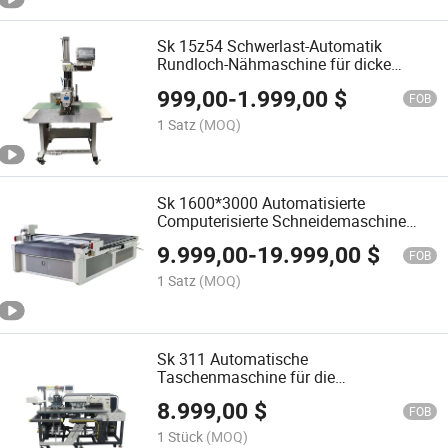
Sk 15z54 Schwerlast-Automatik
Rundloch-Nähmaschine für dicke
Kissen und Polster
999,00
-
1.999,00
$
FOB
1 Satz
(MOQ)
Sk 1600*3000 Automatisierte
Computerisierte Schneidemaschine
Vollautomatischer Computerisierter
9.999,00
-
19.999,00
$
Schneider
FOB
1 Satz
(MOQ)
Sk 311 Automatische
Taschenmaschine für die
Bekleidungsproduktion
8.999,00
$
FOB
1 Stück
(MOQ)