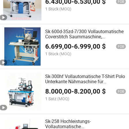
6.430,00
-
6.530,00
$
FOB
1 Stück
(MOQ)
Sk 600d-35zd-7/300 Vollautomatische
Coverstitch Saummaschine,
Saumverarbeitungsmaschine
6.699,00
-
6.999,00
$
FOB
1 Stück
(MOQ)
Sk-300hf Vollautomatische T-Shirt Polo
Unterkante Nähmaschine für
Bekleidungsfabrik
8.000,00
-
8.200,00
$
FOB
1 Satz
(MOQ)
Sk-258 Hochleistungs-
Vollautomatische