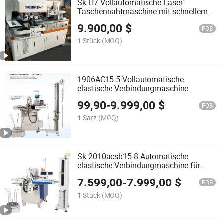
Sk-H7 Vollautomatische Laser-
Taschennahtmaschine mit schnellem
Formenwechsel
9.900,00
$
FOB
1 Stück
(MOQ)
1906AC15-5 Vollautomatische
elastische Verbindungmaschine
99,90
-
9.999,00
$
FOB
1 Satz
(MOQ)
Sk 2010acsb15-8 Automatische
elastische Verbindungmaschine für
effiziente Produktion
7.599,00
-
7.999,00
$
FOB
1 Stück
(MOQ)