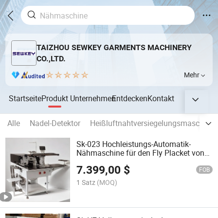
TAIZHOU SEWKEY GARMENTS MACHINERY
CO.,LTD.
Mehr
Startseite
Produkt
Unternehmen
Entdecken
Kontakt
Alle
Nadel-Detektor
Heißluftnahtversiegelungsmaschine
Sk-023 Hochleistungs-Automatik-
Nähmaschine für den Fly Placket von
Poloshirts
7.399,00
$
FOB
1 Satz
(MOQ)