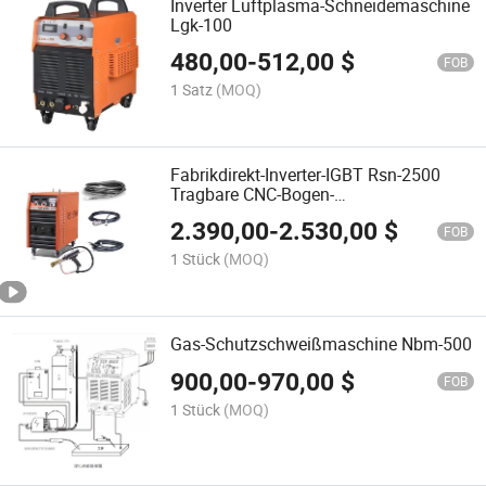
Inverter Luftplasma-Schneidemaschine
Lgk-100
480,00
-
512,00
$
FOB
1 Satz
(MOQ)
Fabrikdirekt-Inverter-IGBT Rsn-2500
Tragbare CNC-Bogen-
Schweißmaschine 3pH
2.390,00
-
2.530,00
$
FOB
1 Stück
(MOQ)
Gas-Schutzschweißmaschine Nbm-500
900,00
-
970,00
$
FOB
1 Stück
(MOQ)