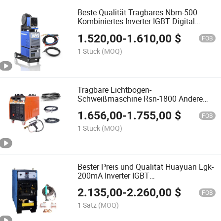
Beste Qualität Tragbares Nbm-500
Kombiniertes Inverter IGBT Digital
MIG/Mag Schweißgerät
1.520,00
-
1.610,00
$
FOB
1 Stück
(MOQ)
Tragbare Lichtbogen-
Schweißmaschine Rsn-1800 Andere
Schweißmaschine
1.656,00
-
1.755,00
$
FOB
1 Stück
(MOQ)
Bester Preis und Qualität Huayuan Lgk-
200mA Inverter IGBT
Plasmaschneidemaschine / Tragbarer
2.135,00
-
2.260,00
$
Plasmaschneider 3pH 380V
FOB
1 Satz
(MOQ)