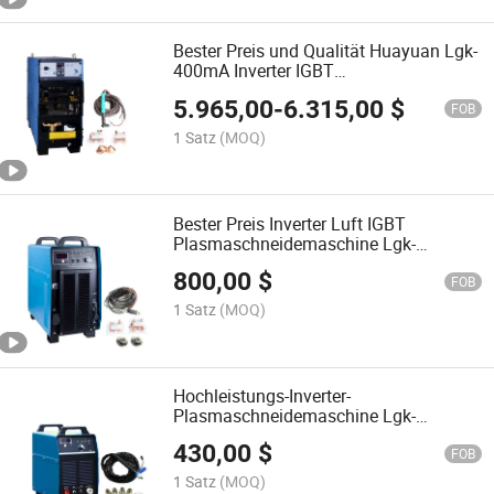
Bester Preis und Qualität Huayuan Lgk-
400mA Inverter IGBT
Plasmaschneidemaschine /
5.965,00
-
6.315,00
$
Plasmaschneider 3pH Eingebauter
FOB
Flüssigkeitskühler
1 Satz
(MOQ)
Bester Preis Inverter Luft IGBT
Plasmaschneidemaschine Lgk-
120IGBT
800,00
$
FOB
1 Satz
(MOQ)
Hochleistungs-Inverter-
Plasmaschneidemaschine Lgk-
63IGBT/Welding und
430,00
$
Schneidemaschine
FOB
1 Satz
(MOQ)