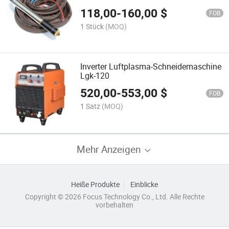
Schneidbrenner Verbrauchsmaterialien
118,00
-
160,00
$
FOB
1 Stück
(MOQ)
Inverter Luftplasma-Schneidemaschine
Lgk-120
520,00
-
553,00
$
FOB
1 Satz
(MOQ)
Mehr Anzeigen
Heiße Produkte
Einblicke
Copyright © 2026 Focus Technology Co., Ltd. Alle Rechte
vorbehalten