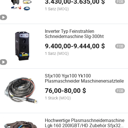
3.430,00
-
3.635,00
$
CNC Schneidgeräte
FOB
1 Satz
(MOQ)
Inverter Typ Feinstrahlen
Schneidemaschine Slg-300ht
9.400,00
-
9.444,00
$
FOB
1 Satz
(MOQ)
Sfjx100 Ygx100 Yk100
Plasmaschneider Maschinenersatzteile
76,00
-
80,00
$
FOB
1 Stück
(MOQ)
Hochwertige Plasmaschneidemaschine
Lgk-160 200IGBT/HD Zubehör Sfjx320