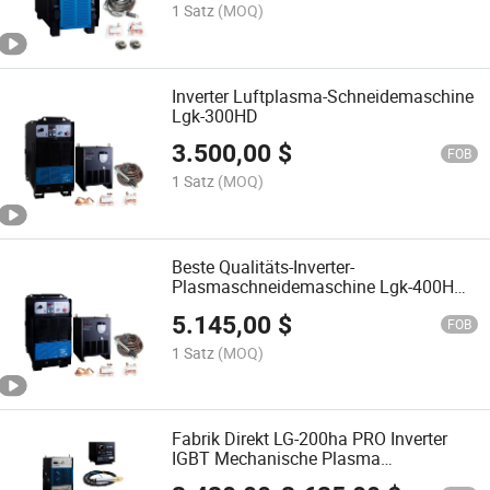
1 Satz
(MOQ)
Inverter Luftplasma-Schneidemaschine
Lgk-300HD
3.500,00
$
FOB
1 Satz
(MOQ)
Beste Qualitäts-Inverter-
Plasmaschneidemaschine Lgk-400HD
für CNC-Schneiden
5.145,00
$
FOB
1 Satz
(MOQ)
Fabrik Direkt LG-200ha PRO Inverter
IGBT Mechanische Plasma
Schneidemaschine für Roboter und