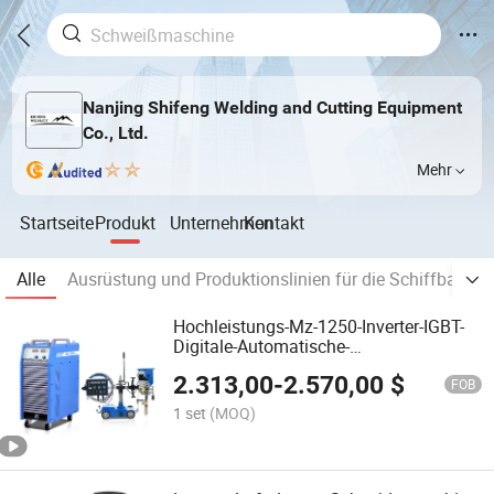
Nanjing Shifeng Welding and Cutting Equipment
Co., Ltd.
Mehr
Startseite
Produkt
Unternehmen
Kontakt
Alle
Ausrüstung und Produktionslinien für die Schiffbauind
Hochleistungs-Mz-1250-Inverter-IGBT-
Digitale-Automatische-
Unterwasserlichtbogenschweißmaschine
2.313,00
-
2.570,00
$
3pH 380V mit MMA- und
FOB
Abtragungsfunktion
1 set
(MOQ)