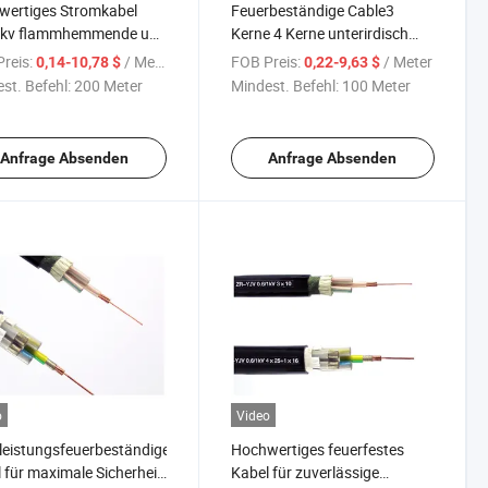
wertiges Stromkabel
Feuerbeständige Cable3
1kv flammhemmende und
Kerne 4 Kerne unterirdisch
beständige Isolierung
gepanzerte XLPE-Isolierung
reis:
/ Meter
FOB Preis:
/ Meter
0,14-10,78 $
0,22-9,63 $
rischer Drähte Kabel
Lsohjacket Stromkabel
st. Befehl:
200 Meter
Mindest. Befehl:
100 Meter
0.6/1kv 3X185mm2
Anfrage Absenden
Anfrage Absenden
o
Video
eistungsfeuerbeständige
Hochwertiges feuerfestes
 für maximale Sicherheit
Kabel für zuverlässige