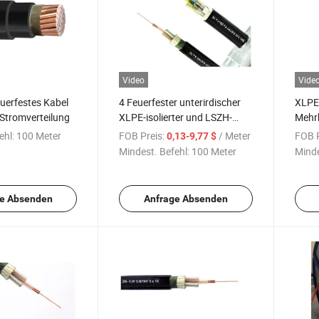
Video
Vide
euerfestes Kabel
4 Feuerfester unterirdischer
XLPE-
 Stromverteilung
XLPE-isolierter und LSZH-
Mehr
Jackenkabel 4c X 50mm2
XLPE-
ehl:
100 Meter
FOB Preis:
/ Meter
FOB P
0,13-9,77 $
flamm
Mindest. Befehl:
100 Meter
Minde
beste
e Absenden
Anfrage Absenden