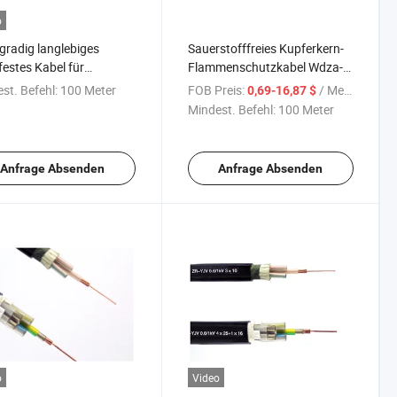
o
radig langlebiges
Sauerstofffreies Kupferkern-
festes Kabel für
Flammenschutzkabel Wdza-
ristige Nutzung
Yjy
st. Befehl:
100 Meter
FOB Preis:
/ Meter
0,69-16,87 $
Niederspannungskupferkernkabel
Mindest. Befehl:
100 Meter
Wdza-Yjy 0.6/1kv 5 Kern X70
Sqmm Ingenieurstromkabel
Anfrage Absenden
Anfrage Absenden
o
Video