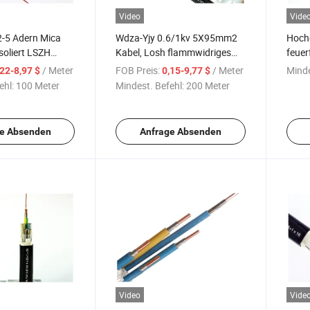
Video
Vide
-5 Adern Mica
Wdza-Yjy 0.6/1kv 5X95mm2
Hochg
soliert LSZH
Kabel, Losh flammwidriges
feuer
nkter Stahl Draht
Kabel, termitenresistentes
langf
/ Meter
FOB Preis:
/ Meter
Minde
,22-8,97 $
0,15-9,77 $
erte LSZH
Stromkabel
ehl:
100 Meter
Mindest. Befehl:
200 Meter
romkabel
e Absenden
Anfrage Absenden
Video
Vide