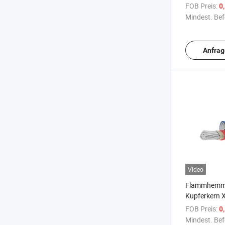
und Kema-Zer
FOB Preis:
0
ungeschirmt
Mindest. Bef
Fabrikpreise
Anfrag
Video
Flammhemm
Kupferkern 
1kv Spannun
FOB Preis:
0
3/4/5 Kern
Mindest. Bef