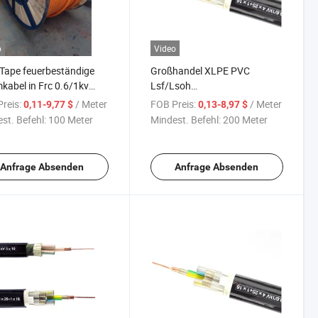
o
Video
Tape feuerbeständige
Großhandel XLPE PVC
kabel in Frc 0.6/1kv
Lsf/Lsoh
0 Sqmm orangefarbene
Elastomerverbindungen
reis:
/ Meter
FOB Preis:
/ Meter
0,11-9,77 $
0,13-8,97 $
e
isolierte
st. Befehl:
100 Meter
Mindest. Befehl:
200 Meter
Niederspannungskabel
Anfrage Absenden
Anfrage Absenden