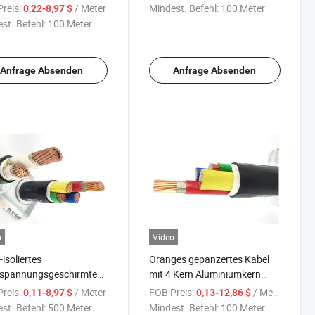
n-Yjy-0.6/1kv 5X10mm2
Installationen
reis:
/ Meter
Mindest. Befehl:
100 Meter
0,22-8,97 $
st. Befehl:
100 Meter
Anfrage Absenden
Anfrage Absenden
o
Video
isoliertes
Oranges gepanzertes Kabel
spannungsgeschirmtes
mit 4 Kern Aluminiumkern
kabel für neue
Stahldraht
reis:
/ Meter
FOB Preis:
/ Meter
0,11-8,97 $
0,13-12,86 $
ieeffiziente Smart-
st. Befehl:
500 Meter
Mindest. Befehl:
100 Meter