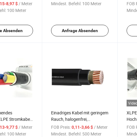
tifikat
Bedingungen
Wdza
/ Meter
Mindest. Befehl:
100 Meter
FOB P
,15-8,97 $
es Kabel zu
ehl:
100 Meter
Minde
n
e Absenden
Anfrage Absenden
Vide
endes
Einadriges Kabel mit geringem
XLPE-
XLPE Stromkabel
Rauch, halogenfrei,
Hoch
g vergraben
Umweltschutz (LSHF, LSZH,
Strom
/ Meter
FOB Preis:
/ Meter
FOB P
,13-9,77 $
0,11-3,66 $
 35/95/185mm2
LSOH) 1X185 mm2
energ
ehl:
100 Meter
Mindest. Befehl:
500 Meter
Minde