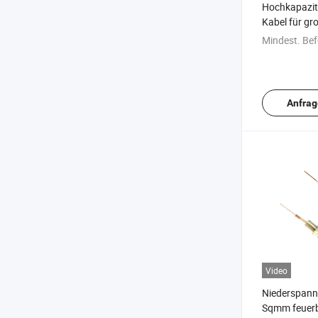
Hochkapazit
Kabel für gr
Netzwerke
Mindest. Bef
Anfrag
Video
Niederspann
Sqmm feuerb