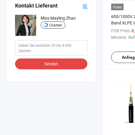
Kontakt Lieferant
Video
600/1000V 2
Miss Mayling Zhao
Band XLPE I
Chatten
Betten Verzi
FOB Preis:
0
Swa Gepanz
Mindest. Bef
Umhüllte St
Anfrag
Senden