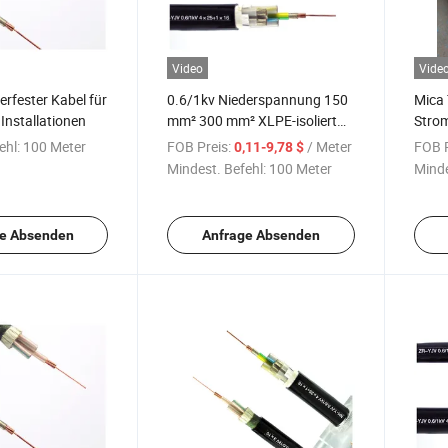
Video
Vide
rfester Kabel für
0.6/1kv Niederspannung 150
Mica 
Installationen
mm² 300 mm² XLPE-isoliert
Strom
Lsoh-ummantelt LSZH Kupfer
3X24
ehl:
100 Meter
FOB Preis:
/ Meter
FOB P
0,11-9,78 $
Aluminium 3 Ader 4 Ader
Jack
Mindest. Befehl:
100 Meter
Minde
ungeschirmtes Stromkabel
e Absenden
Anfrage Absenden