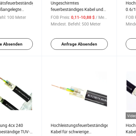
ätsfeuerbeständige
Ungeschirmtes
Hoch
oßangelegte
feuerbeständiges Kabel und
0.6/
Alarmdrahtkabel 0.6/1kv
feuer
ehl:
100 Meter
FOB Preis:
/ Meter
FOB P
0,11-10,88 $
10X0.5mm2
elekt
Mindest. Befehl:
500 Meter
Minde
e Absenden
Anfrage Absenden
Vide
ung 4cx 240
Hochleistungsfeuerbeständige
Hochl
eständige TUV-
Kabel für schwierige
Kabel