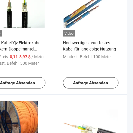
o
Video
Kabel Yjv Elektrokabel
Hochwertiges feuerfestes
kern-Doppelmantel
Kabel für langlebige Nutzung
Isolierung
reis:
/ Meter
Mindest. Befehl:
100 Meter
0,11-8,97 $
widriges Kabel Fabrik
st. Befehl:
500 Meter
r Preis
Anfrage Absenden
Anfrage Absenden