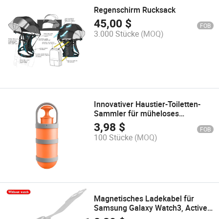
Regenschirm Rucksack
45,00
$
FOB
3.000 Stücke
(MOQ)
Innovativer Haustier-Toiletten-
Sammler für müheloses
Abfallentsorgen
3,98
$
FOB
100 Stücke
(MOQ)
Magnetisches Ladekabel für
Samsung Galaxy Watch3, Active
2, R820, R830, R500 Smartwatch