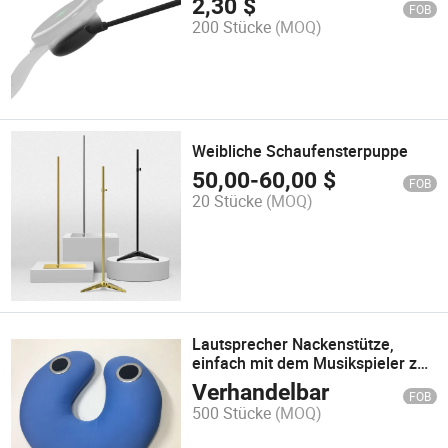
2,30
$
FOB
200 Stücke
(MOQ)
Weibliche Schaufensterpuppe
50,00
-
60,00
$
FOB
20 Stücke
(MOQ)
Lautsprecher Nackenstütze,
einfach mit dem Musikspieler zu
verbinden
Verhandelbar
FOB
500 Stücke
(MOQ)