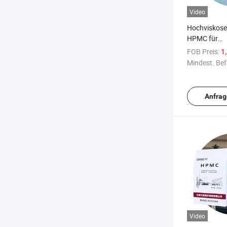
Video
Hochviskose
HPMC für
Zementfliese
FOB Preis:
1
Mindest. Bef
Anfrag
Video