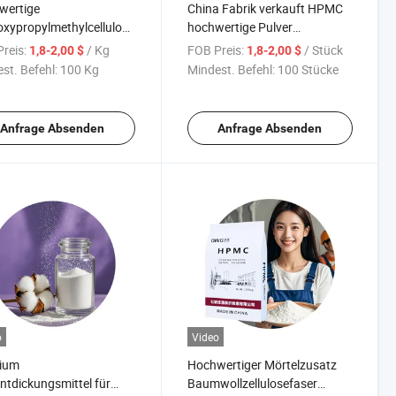
wertige
China Fabrik verkauft HPMC
xypropylmethylcellulose
hochwertige Pulver
 für Betonzusätze
hochviskose Betonzusätze
reis:
/ Kg
FOB Preis:
/ Stück
1,8-2,00 $
1,8-2,00 $
st. Befehl:
100 Kg
Mindest. Befehl:
100 Stücke
Anfrage Absenden
Anfrage Absenden
o
Video
ium
Hochwertiger Mörtelzusatz
tdickungsmittel für
Baumwollzellulosefaser