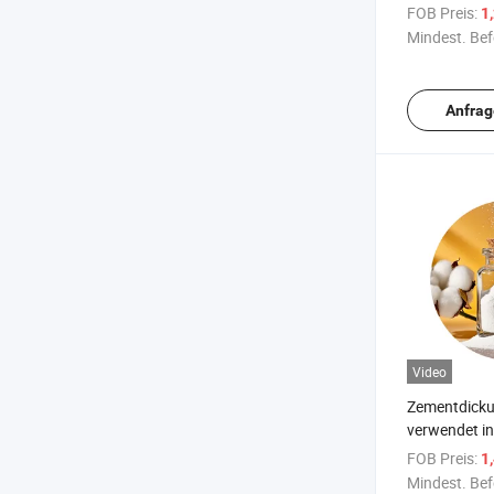
Hydroxyprop
FOB Preis:
1
Zementdick
Mindest. Bef
für Bauchem
Anfrag
Video
Zementdicku
verwendet i
Hydroxyprop
FOB Preis:
1
Mindest. Bef