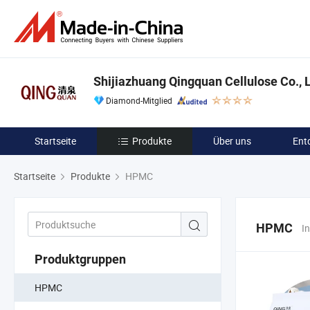
Shijiazhuang Qingquan Cellulose Co., L
Diamond-Mitglied
Startseite
Produkte
Über uns
Ent
Startseite
Produkte
HPMC
HPMC
I
Produktgruppen
HPMC