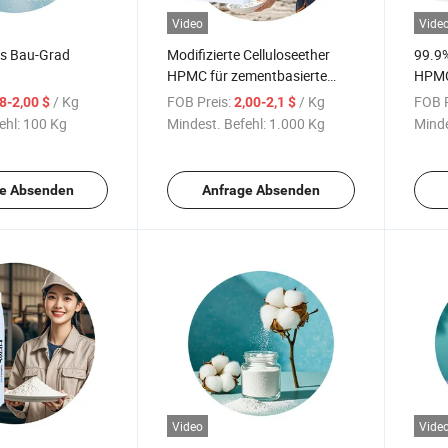
Video
Vide
s Bau-Grad
Modifizierte Celluloseether
99.9%
HPMC für zementbasierte
HPMC 
nkleber Verdicker
Putz- und Mauerwerksmörtel
indus
/ Kg
FOB Preis:
/ Kg
FOB P
,8-2,00 $
2,00-2,1 $
ehl:
100 Kg
Mindest. Befehl:
1.000 Kg
Minde
e Absenden
Anfrage Absenden
Video
Vide