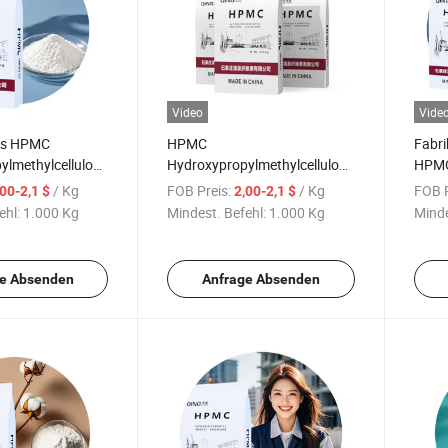
Video
Vide
es HPMC
HPMC
Fabri
lmethylcellulose-
Hydroxypropylmethylcellulose
HPM
-Mörtel, tägliche
HPMC 200000 Mpas hohe
Hydro
/ Kg
FOB Preis:
/ Kg
FOB P
,00-2,1 $
2,00-2,1 $
Geltemperatur HPMC
für M
ehl:
1.000 Kg
Mindest. Befehl:
1.000 Kg
Minde
e Absenden
Anfrage Absenden