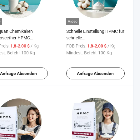
o
Video
quan Chemikalien
Schnelle Einstellung HPMC für
loseether HPMC
schnelle
tfliesenkleber Verdicker
Dichtungsanwendungen
reis:
/ Kg
FOB Preis:
/ Kg
1,8-2,00 $
1,8-2,00 $
lüssig-HPMC
st. Befehl:
100 Kg
Mindest. Befehl:
100 Kg
Anfrage Absenden
Anfrage Absenden