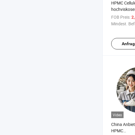
HPMC Cellulo
hochviskose
Hydroxyprop
FOB Preis:
2
HPMC verwe
Mindest. Bef
Bauwesen
Anfrag
Video
China Anbiet
HPMC