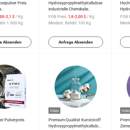
sepulver Preis
Hydroxypropylmethylcellulose
Hoch
s
industrielle Chemikalie
Hydro
ylmethylcellulose
Bauqualität Celluloseether
HPMC
/ Kg
FOB Preis:
/ Kg
FOB P
,00-2,1 $
1,8-2,00 $
ndet im
HPMC für Gipsputz
ehl:
1.000 Kg
Mindest. Befehl:
100 Kg
Minde
e Absenden
Anfrage Absenden
Video
Vide
er Pulverpreis
Premium-Qualität Kunststoff
Prem
Hydroxypropylmethylcellulose
Zemen