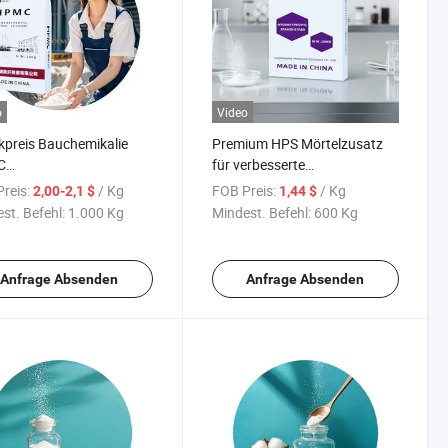
o
Video
kpreis Bauchemikalie
Premium HPS Mörtelzusatz
C
für verbesserte
xypropylmethylcellulose
Fliesenhaftung Mörtel
reis:
/ Kg
FOB Preis:
/ Kg
2,00-2,1 $
1,44 $
örtel
Fliesenkleber Putz
st. Befehl:
1.000 Kg
Mindest. Befehl:
600 Kg
Anfrage Absenden
Anfrage Absenden