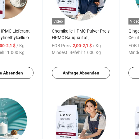
Video
Vide
 HPMC Lieferant
Chemikalie HPMC Pulver Preis
Qing
ylmethylcellulose
HPMC Bauqualität,
Cellu
er Chemikalien
Klebemörtel, Fliesenkleber
Zemen
/ Kg
FOB Preis:
/ Kg
FOB P
,00-2,1 $
2,00-2,1 $
zstoffe OEM
China Hersteller
für F
ehl:
1.000 Kg
Mindest. Befehl:
1.000 Kg
Minde
e Absenden
Anfrage Absenden