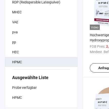
RDP (Redispersible Latexpulver)
MHEC
VAE
Video
pva
Hochwertig
Hydroxypropy
pp
Ether für Bau
FOB Preis:
2
Chemie
Mindest. Bef
HEC
HPMC
Anfrag
Ausgewählte Liste
Probe verfügbar
HPMC