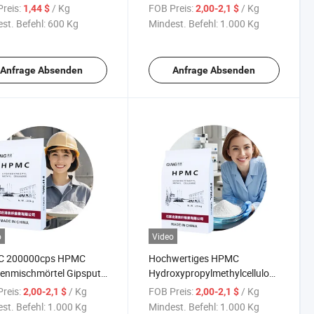
esserte Bau-Lösungen
HPMC
reis:
/ Kg
FOB Preis:
/ Kg
1,44 $
2,00-2,1 $
Hydroxypropylmethylcellulose
st. Befehl:
600 Kg
Mindest. Befehl:
1.000 Kg
als Rohmaterial für Wandputz
Anfrage Absenden
Anfrage Absenden
o
Video
 200000cps HPMC
Hochwertiges HPMC
enmischmörtel Gipsputz
Hydroxypropylmethylcellulose-
xypropylmethylcellulose
Etherpulver für Bau-Mörtel
reis:
/ Kg
FOB Preis:
/ Kg
2,00-2,1 $
2,00-2,1 $
triebaustaub
HPMC
st. Befehl:
1.000 Kg
Mindest. Befehl:
1.000 Kg