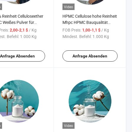
o
Video
 Reinheit Celluloseether
HPMC Cellulose hohe Reinheit
Weißes Pulver für
Mhpc HPMC Bauqualität
trielle Anwendungen
Hydroxypropylmethylcellulose
reis:
/ Kg
FOB Preis:
/ Kg
2,00-2,1 $
1,00-1,1 $
Pulver
st. Befehl:
1.000 Kg
Mindest. Befehl:
1.000 Kg
Anfrage Absenden
Anfrage Absenden
o
Video