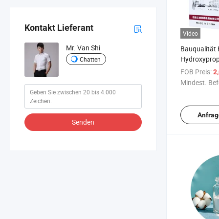
Kontakt Lieferant
Video
Mr. Van Shi
Bauqualität
Hydroxyprop
Chatten
(HPMC) Pulv
FOB Preis:
2
Ether Zusat
Mindest. Bef
Anfrag
Senden