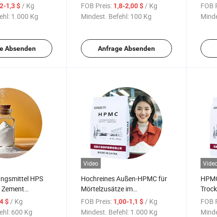
ylmethylcellulose
Pulver chemische Qualität
verb
/ Kg
FOB Preis:
/ Kg
FOB P
,2-1,3 $
1,8-2,00 $
ungsmittel HPMC
Verdicker
ehl:
1.000 Kg
Mindest. Befehl:
100 Kg
Minde
ikalien
Spachtelbeschichtung HPMC
Rohmaterial
e Absenden
Anfrage Absenden
Video
Vide
ngsmittel HPS
Hochreines Außen-HPMC für
HPMC
n Zement
Mörtelzusätze im
Trock
ylstärkeether
Wandisolierungssystem
Hydro
/ Kg
FOB Preis:
/ Kg
FOB P
,4 $
1,00-1,1 $
HPMC
Indus
ehl:
600 Kg
Mindest. Befehl:
1.000 Kg
Minde