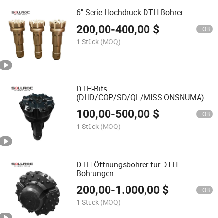
6" Serie Hochdruck DTH Bohrer
200,00
-
400,00
$
FOB
1 Stück
(MOQ)
DTH-Bits
(DHD/COP/SD/QL/MISSIONSNUMA)
100,00
-
500,00
$
FOB
1 Stück
(MOQ)
DTH Öffnungsbohrer für DTH
Bohrungen
200,00
-
1.000,00
$
FOB
1 Stück
(MOQ)