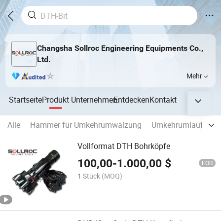
Changsha Sollroc Engineering Equipments Co.,
Ltd.
Mehr
Startseite
Produkt
Unternehmen
Entdecken
Kontakt
Alle
Hammer für Umkehrumwälzung
Umkehrumlaufbits
Vollformat DTH Bohrköpfe
100,00
-
1.000,00
$
FOB
1 Stück
(MOQ)