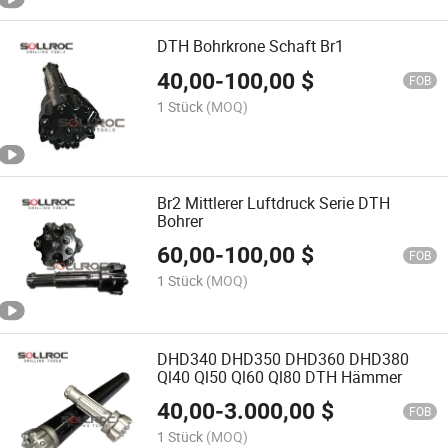
DTH Bohrkrone Schaft Br1
40,00
-
100,00
$
FOB
1 Stück
(MOQ)
Br2 Mittlerer Luftdruck Serie DTH
Bohrer
60,00
-
100,00
$
FOB
1 Stück
(MOQ)
DHD340 DHD350 DHD360 DHD380
Ql40 Ql50 Ql60 Ql80 DTH Hämmer
40,00
-
3.000,00
$
FOB
1 Stück
(MOQ)