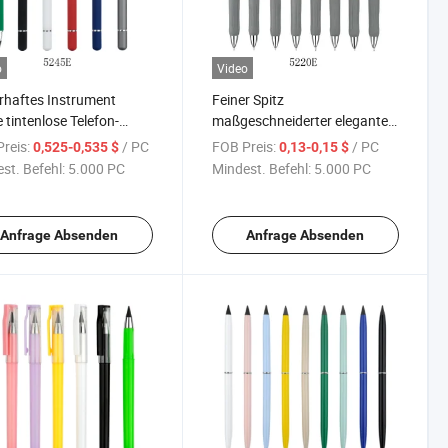
o
Video
rhaftes Instrument
Feiner Spitz
 tintenlose Telefon-
maßgeschneiderter eleganter
h-Stift für ODM&OEM
Farbmechanikbleistift für
reis:
/ PC
FOB Preis:
/ PC
0,525-0,535 $
0,13-0,15 $
Damen, bequemes Schreiben
st. Befehl:
5.000 PC
Mindest. Befehl:
5.000 PC
Anfrage Absenden
Anfrage Absenden