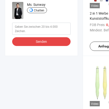
Ms. Sunway
Video
Chatten
2 in 1 Werbe 
Kunststoffku
tintenloser Bl
FOB Preis:
0
Mindest. Bef
Senden
Anfrag
Video