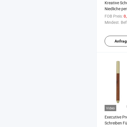
Kreative Sch
Niedliche pe
Mini Hb Kuns
FOB Preis:
0
Mindest. Bef
Anfrag
Video
Executive P
Schreiben F