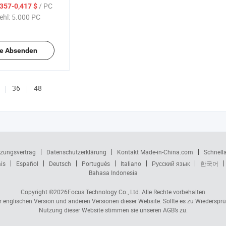
intenloser
/ PC
,357-0,417 $
ehl:
5.000 PC
e Absenden
36
48
zungsvertrag
Datenschutzerklärung
Kontakt Made-in-China.com
Schnell
is
Español
Deutsch
Português
Italiano
Русский язык
한국어
Bahasa Indonesia
Copyright ©2026
Focus Technology Co., Ltd.
Alle Rechte vorbehalten
er englischen Version und anderen Versionen dieser Website. Sollte es zu Wiedersp
Nutzung dieser Website stimmen sie unseren AGB’s zu.