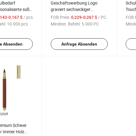
ulbedarf
Geschäftswerbung Logo
Schul
rsonalisierte süße
graviert sechseckiger
Touc
tstoffstifte
schwarzer Stylus Metall
Perso
/ pcs
FOB Preis:
/ PC
FOB P
,143-0,167 $
0,229-0,267 $
tintenloser Bleistift
Kunst
ehl:
10.000 pcs
Mindest. Befehl:
5.000 PC
Minde
Kugelschreiber
Bleist
e Absenden
Anfrage Absenden
remium Schwer
ür Immer Holz