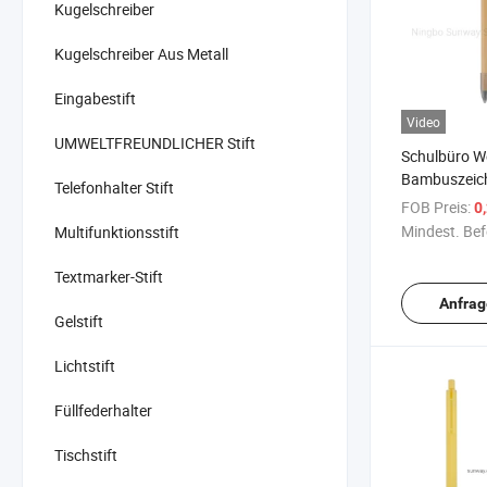
Kugelschreiber
Kugelschreiber Aus Metall
Eingabestift
Video
UMWELTFREUNDLICHER Stift
Schulbüro W
Bambuszeic
Telefonhalter Stift
tintenloser e
FOB Preis:
0
Stift
Mindest. Bef
Multifunktionsstift
Textmarker-Stift
Anfrag
Gelstift
Lichtstift
Füllfederhalter
Tischstift