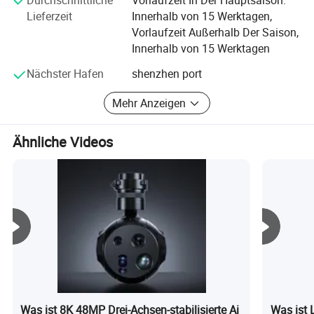
immer sie eingeführt wurden, weil wir OEM-Service,
Lieferzeit
Innerhalb von 15 Werktagen,
wettbewerbsfähigen Preis und kurze Lieferzeit haben, jetzt
Vorlaufzeit Außerhalb Der Saison,
werden unsere Produkte an Kunden in der ganzen Welt
Innerhalb von 15 Werktagen
exportiert, einschließlich Europa, den USA, Indien,
Nächster Hafen
shenzhen port
Singapur, Asien und Australien, Und so weiter.
Mehr Anzeigen
Ähnliche Videos
Was ist 8K 48MP Drei-Achsen-stabilisierte Ai
Was ist L