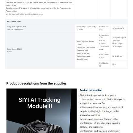
Identifizierung und Verfolgung unter Zoom-Kamera und Thermografie. Integrieren Sie den 
Flugcontroller 
Einstellungen mit SIYI optical Pod (Gimbal-Kamera) und schalten Sie den Flugmodus des 
Flugcontrollers 
Um die folgende Funktion des Ziels einzuschalten. 
Technische Daten
Kompatible Optische Pods
ZT30 / ZT6 / ZR30 / ZR10
Rechenleist
10Tops @ INT8
Und Gimbal Kameras
/ A8 MINI
ung
Dynamische
s Ziel
Ziel Wird Gesperrt
Gimbal-
Auto Zoom
Jedes objektspezifische
Kamera
Center Target
Objekt
Zusammena
AI-Ziel folgen
Elektrischer Turmisolator
Erkennbares Objekt
rbeit
Fahrzeug- und
Typen
Nummernschilder
Produktdime
(Autos, Lastwagen,
52*52*29 mm
nsion
Busse) Mensch
Produktgewic
88 g
ht