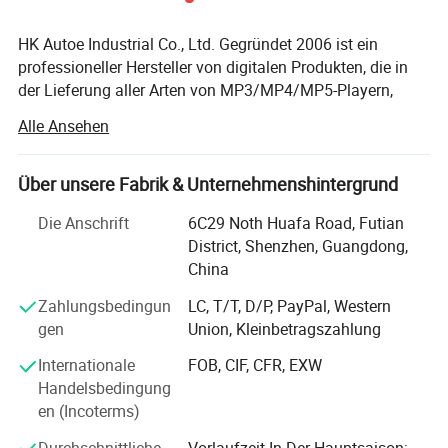
HK Autoe Industrial Co., Ltd. Gegründet 2006 ist ein
professioneller Hersteller von digitalen Produkten, die in
der Lieferung aller Arten von MP3/MP4/MP5-Playern,
USB-Flash-Treiber, Digital-Bilderrahmen mobile, bluetoth
Alle Ansehen
und Auto FM-Sender, etc.
Spezialisiert Wir besaßen mehrere Fabrik, die in Shenzhen
Über unsere Fabrik & Unternehmenshintergrund
befinden. Wir befinden uns in idealer Lage mitten im
Herzen dieser schnell wachsenden Industriestadt. Dort
Die Anschrift
6C29 Noth Huafa Road, Futian
wurden die meisten digitalen Produkte hergestellt, so dass
District, Shenzhen, Guangdong,
wir in der Lage sind, die verfügbaren Ressourcen voll
China
auszuschöpfen.
Zahlungsbedingun
LC, T/T, D/P, PayPal, Western
Wir haben ein starkes R&D-Team und 25 Ingenieure
gen
Union, Kleinbetragszahlung
zusammen mit mehr als 400 Mitarbeitern in der
Internationale
FOB, CIF, CFR, EXW
Entwicklung, Herstellung und Vertrieb von qualifizierten
Handelsbedingung
Waren beschäftigt und haben einen ausgezeichneten Ruf
en (Incoterms)
durch viele Jahre Erfahrung im Geschäft genossen.
Unsere Produkte haben sich sehr erfolgreich erwiesen, wo
Durchschnittliche
Vorlaufzeit In Der Hauptsaison: