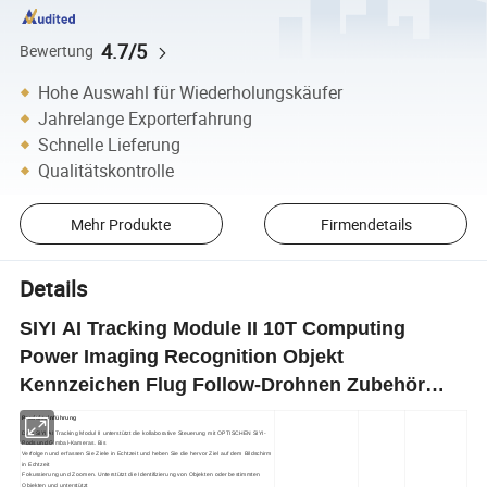
4.7/5
Bewertung
Hohe Auswahl für Wiederholungskäufer
Jahrelange Exporterfahrung
Schnelle Lieferung
Qualitätskontrolle
Mehr Produkte
Firmendetails
Details
SIYI AI Tracking Module II 10T Computing
Power Imaging Recognition Objekt
Kennzeichen Flug Follow-Drohnen Zubehör
ZLD 10TOPS
Produkteinführung
DAS SIYI AI Tracking Modul II unterstützt die kollaborative Steuerung mit OPTISCHEN SIYI-
Pods und Gimbal-Kameras. Bis 
Verfolgen und erfassen Sie Ziele in Echtzeit und heben Sie die hervor Ziel auf dem Bildschirm 
in Echtzeit 
Fokussierung und Zoomen. Unterstützt die Identifizierung von Objekten oder bestimmten 
Objekten und unterstützt 