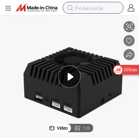
ng
Verfolgungsmodul II 10t Rechenleistung Bildverarbeitung Objekterkennu
Öffnen
Video
1
/
6