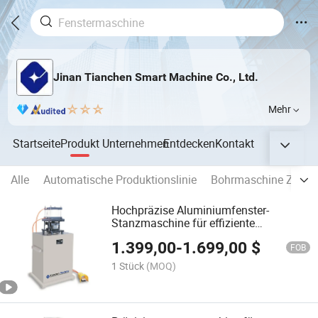
Jinan Tianchen Smart Machine Co., Ltd.
Mehr
Startseite
Produkt
Unternehmen
Entdecken
Kontakt
Alle
Automatische Produktionslinie
Bohrmaschine Zentr
Hochpräzise Aluminiumfenster-
Stanzmaschine für effiziente
Produktion
1.399,00
-
1.699,00
$
FOB
1 Stück
(MOQ)