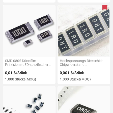
SMD 0805 Dünnfilm-
Hochspannungs-Dickschicht-
Präzisions-LED-spezifischer
Chipwiderstand
Chip-Widerstand
Oberflächenmontage
Elektronikbauteil
0,01 $/Stück
0,001 $/Stück
1.000 Stücke
(MOQ)
1.000 Stücke
(MOQ)