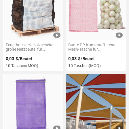
Feuerholzsack Holzscheite
Bunte PP-Kunststoff-Leno-
große Netzbeutel für
Mesh-Tasche für
Landwirtschaft
Zwiebelverpackung mit
benutzerdefiniertem Logo
0,03 $/Beutel
0,03 $/Beutel
25kg
10 Taschen
(MOQ)
10 Taschen
(MOQ)