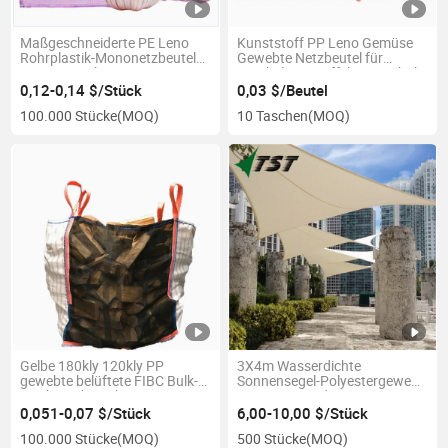
Maßgeschneiderte PE Leno
Kunststoff PP Leno Gemüse
Rohrplastik-Mononetzbeutel
Gewebte Netzbeutel für
zum Verpacken von Gemüse
Zwiebeln Kartoffeln Brennholz
und Obst
Meeresfrüchte
0,12-0,14 $/Stück
0,03 $/Beutel
100.000 Stücke
(MOQ)
10 Taschen
(MOQ)
Gelbe 180kly 120kly PP
3X4m Wasserdichte
gewebte belüftete FIBC Bulk-
Sonnensegel-Polyestergewebe
Mesh-Sacktaschen
10X13FT Outdoor-
Sonnensegel mit PU-
0,051-0,07 $/Stück
6,00-10,00 $/Stück
Beschichtung
100.000 Stücke
(MOQ)
500 Stücke
(MOQ)