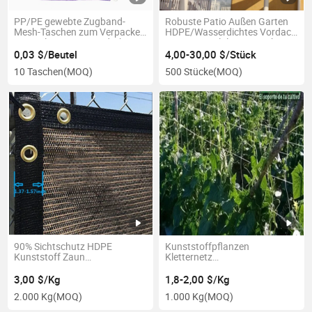
PP/PE gewebte Zugband-
Robuste Patio Außen Garten
Mesh-Taschen zum Verpacken
HDPE/Wasserdichtes Vordach
von Holz, Gemüse und Obst
Carport Spielplatz Dreieck
Mesh-Netzsäcke
Quadrat Rechteck Groß
0,03 $/Beutel
4,00-30,00 $/Stück
Gewerbliche
10 Taschen
(MOQ)
500 Stücke
(MOQ)
Sonnenschutzsegel
90% Sichtschutz HDPE
Kunststoffpflanzen
Kunststoff Zaun
Kletternetz
Sichtschutznetz Windschutz
Gemüserebenstütze
Zaun Sichtschutzgewebe
Wachstumsnetz
3,00 $/Kg
1,8-2,00 $/Kg
Maschendrahtnetz
2.000 Kg
(MOQ)
1.000 Kg
(MOQ)