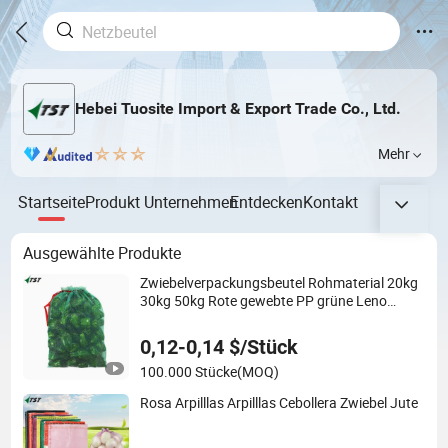
Hebei Tuosite Import & Export Trade Co., Ltd.
Mehr
Startseite
Produkt
Unternehmen
Entdecken
Kontakt
Ausgewählte Produkte
Zwiebelverpackungsbeutel Rohmaterial 20kg
30kg 50kg Rote gewebte PP grüne Leno
Zwiebelnetzbeutel für die Verpackung von
Zwiebeln und Kartoffeln
0,12-0,14 $/Stück
100.000 Stücke
(MOQ)
Rosa Arpilllas Arpilllas Cebollera Zwiebel Jute