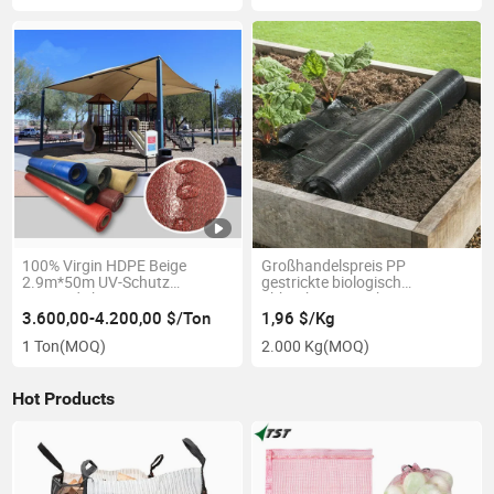
100% Virgin HDPE Beige
Großhandelspreis PP
2.9m*50m UV-Schutz
gestrickte biologisch
wasserdichte
abbaubare gewebte Garten-
Schattennetzstoff mit PE-
Unkrautmatte
3.600,00-4.200,00 $/Ton
1,96 $/Kg
Beschichtung für Parkplatz
1 Ton
(MOQ)
2.000 Kg
(MOQ)
Hot Products