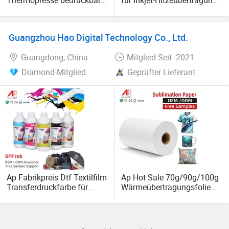
Thermopresse bedruckbare
für Inkjet-Hitzeübertragung
Folie Vinil Textil PU
für Baumwoll-T-Shirts mit
druckbare
Heizpresse zu
Wärmeübertragungsfolie
Fabrikpreisen
Guangzhou Hao Digital Technology Co., Ltd.
für Bekleidung
Guangdong, China
Mitglied Seit: 2021
Diamond-Mitglied
Geprüfter Lieferant
Ap Fabrikpreis Dtf Textilfilm
Ap Hot Sale 70g/90g/100g
Transferdruckfarbe für
Wärmeübertragungsfolie
Epson Dx5 Dx7 XP600
Sublimationspapierrolle für
Tx800 Wf4720 I3200
Baumwolle