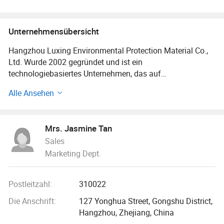
Wärmeübertragungsfolie
Unternehmensübersicht
Hangzhou Luxing Environmental Protection Material Co.,
Ltd. Wurde 2002 gegründet und ist ein
technologiebasiertes Unternehmen, das auf
Wärmeträgermaterialien und umweltfreundliche
Alle Ansehen
Materialien spezialisiert ist.das Unternehmen wurde 2012
zum nationalen High-Tech-Unternehmen gewählt.
Mrs. Jasmine Tan
Das Unternehmen hat in den letzten zehn Jahren mehrere
Sales
Projekte auf nationaler, provinzieller und kommunaler
Marketing Dept.
Ebene abgeschlossen und eine Reihe von
Erfindungspatenten besessen. Unser Unternehmen hat sich
an den Grundsatz "Forschung und Entwicklung neuer
Postleitzahl:
310022
Produkte zur Erfüllung der Bedürfnisse der Verbraucher"
gehalten. Wir haben ein herausragendes Forschungs- und
Die Anschrift:
127 Yonghua Street, Gongshu District,
Entwicklungsteam mit ausgezeichneter unabhängiger
Hangzhou, Zhejiang, China
wissenschaftlicher und technologischer Innovationskraft