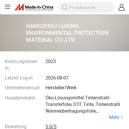
HANGZHOU LUXING
ENVIRONMENTAL PROTECTION
MATERIAL CO.,LTD.
Konto registriert
2023
in:
Letzter Log-in:
2026-08-07
Unternehmensart:
Hersteller/Werk
Hauptprodukte:
Öko-Lösungsmittel Tintenstrahl
Transferfolie, DTF Tinte, Tintenstrahl
Wärmeübertragungsfolie,
Mehr
Heißschmelzklebefolie, DTF Folie,
Wärmeübertragungsfolie, Reines PU
Bewertung:
5.0/5