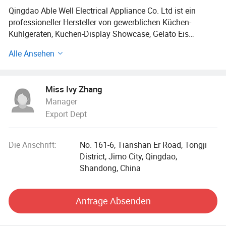
Qingdao Able Well Electrical Appliance Co. Ltd ist ein
professioneller Hersteller von gewerblichen Küchen-
Kühlgeräten, Kuchen-Display Showcase, Gelato Eis
Showcase, Batch-Gefrierschrank, Soft Serve
Alle Ansehen
Gefrierschrank. Unsere Produkte sind weit verbreitet in
Hotel, Supermarkt, Küche, Bars, Restaurant etc.
Miss Ivy Zhang
Wir befinden uns in Qingdao, mit einer Werkstatt Fläche
Manager
von 60,000 Quadratmetern. Die Fabrik besteht aus etwa
Export Dept
400 Arbeitern, die in 3 Produktionslinien aufgeteilt sind.
Edelstahl-Produkte, Supermarket-Produkte & Showcase,
Gelato-Maschine. Zusammen mit unseren 60 Mitarbeitern
Die Anschrift:
No. 161-6, Tianshan Er Road, Tongji
im technischen Team können wir
District, Jimo City, Qingdao,
Shandong, China
all Ihre Bedürfnisse erfüllen. Die jährliche
Produktionskapazität beträgt rund 100, 000 Stück auf die
verschiedenen Kontinente der Welt wie Europa, Asien,
Anfrage Absenden
Amerika verschifft. Alle Produkte sind mit CE. Und RoHS-
Zertifikat. Die Fabrik ist zertifiziert von IS014000, IS090001