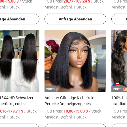
/ Stück
FOB Preis:
/ Stück
FOB Prei
,00-15,00 $
28,77-169,24 $
r Spitzenperücken
Günstige Menschenhaar Perücken
Menschen
ehl:
1 Stück
Mindest. Befehl:
1 Stück
Mindest.
360 Vollspitzen rohe indische
großen 
Haarperücken
rage Absenden
Anfrage Absenden
Video
Video
13X4 HD Schweizer
Anbieter Günstige Klebefreie
100% Un
erücke, cuticle-
Perücke Doppelgezogenes
brasilia
te Rohhaare,
Jungfräuliches Menschenhaar
jungfräu
/ Stück
FOB Preis:
/ Stück
FOB Prei
9,16-179,71 $
10,00-15,00 $
 Perücken
Perücken Beste Gerade
Haarsträ
ehl:
1 Stück
Mindest. Befehl:
1 Stück
Mindest.
Spitzenfront HD Spitzenperücke
Haarver