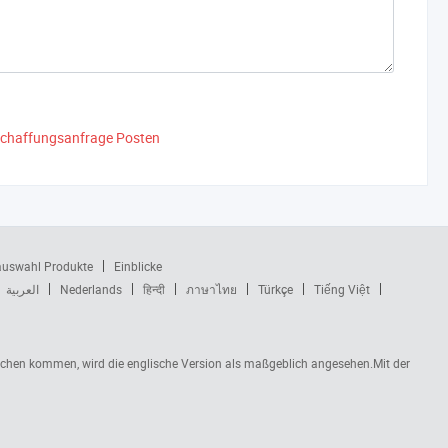
schaffungsanfrage Posten
auswahl Produkte
Einblicke
العربية
Nederlands
हिन्दी
ภาษาไทย
Türkçe
Tiếng Việt
rüchen kommen, wird die englische Version als maßgeblich angesehen.Mit der