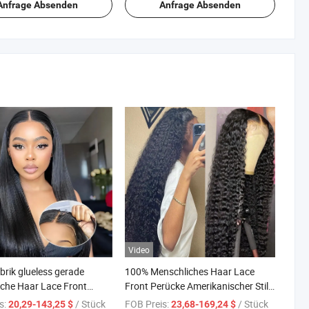
schwarze Menschen
Anfrage Absenden
Anfrage Absenden
Video
brik glueless gerade
100% Menschliches Haar Lace
che Haar Lace Front
Front Perücke Amerikanischer Stil
 rohes Haar Perücke für
Haarprodukte Brasilianische
s:
/ Stück
FOB Preis:
/ Stück
20,29-143,25 $
23,68-169,24 $