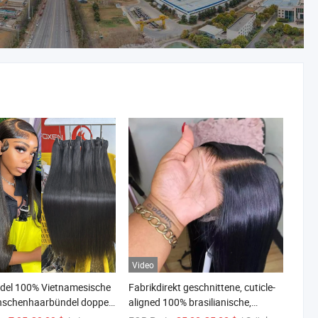
Video
del 100% Vietnamesische
Fabrikdirekt geschnittene, cuticle-
nschenhaarbündel doppelt
aligned 100% brasilianische,
 Menschenhaarextension
jungfräuliche menschliche Haar-