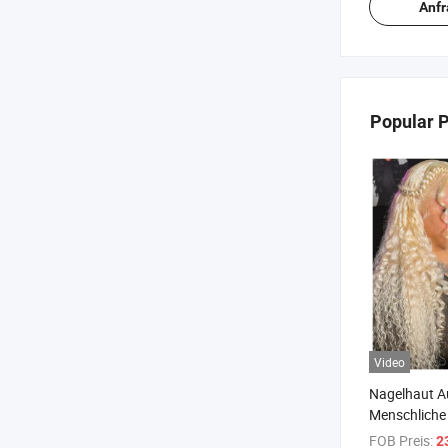
Anf
Popular 
Video
Nagelhaut A
Menschliche
Welle 13X4 
FOB Preis:
2