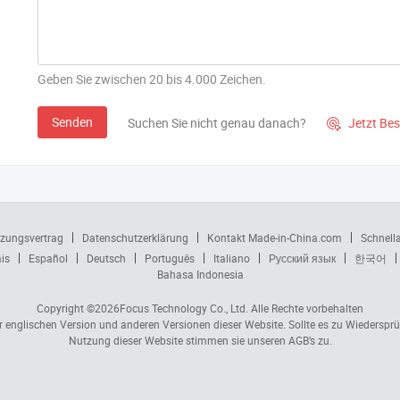
Geben Sie zwischen 20 bis 4.000 Zeichen.
Senden
Suchen Sie nicht genau danach?
Jetzt Be

zungsvertrag
Datenschutzerklärung
Kontakt Made-in-China.com
Schnell
is
Español
Deutsch
Português
Italiano
Русский язык
한국어
Bahasa Indonesia
Copyright ©2026
Focus Technology Co., Ltd.
Alle Rechte vorbehalten
er englischen Version und anderen Versionen dieser Website. Sollte es zu Wiedersp
Nutzung dieser Website stimmen sie unseren AGB’s zu.