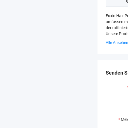
B
Fuxin Hair P
umfassen me
der raffinie
Unsere Produ
Alle Ansehe
Senden Si
*
Mel