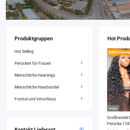
Produktgruppen
Hot Prod
Hot Selling
Perücken für Frauen
Menschliche Haarwigs
Menschliche Haarbündel
Frontal und Verschluss
Video
Großhandel
Perücke 13X
Kontakt Lieferant
Spitzenfront