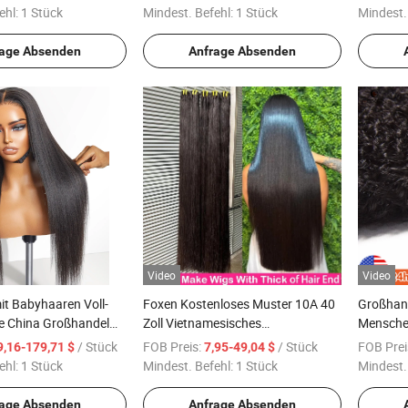
ken Tiefe
Transparente Spitze Front Haar
schwarz
ehl:
1 Stück
Mindest. Befehl:
1 Stück
Mindest.
luss Frontale
Sprunghaft Lockige Rohindische
arpperücke
Spitzenperücke
rage Absenden
Anfrage Absenden
Video
Video
it Babyhaaren Voll-
Foxen Kostenloses Muster 10A 40
Großhand
e China Großhandel
Zoll Vietnamesisches
Mensche
ürliche Schweizer
Rohmenschliches Haar
Lockige 
/ Stück
FOB Preis:
/ Stück
FOB Prei
9,16-179,71 $
7,95-49,04 $
Perücke
Peruanisches Menschenhaar
Haarverl
ehl:
1 Stück
Mindest. Befehl:
1 Stück
Mindest.
are Perücken
Bündel Doppelgezogenes
schwarz
Menschenhaar Bündel 100%
rage Absenden
Anfrage Absenden