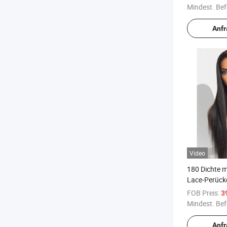
Spitzenperüc
Mindest. Bef
Wellenversch
Menschenha
Anf
Video
180 Dichte m
Lace-Perück
Günstige nat
FOB Preis:
3
Lace-Front-
Mindest. Bef
Menschenha
Anf