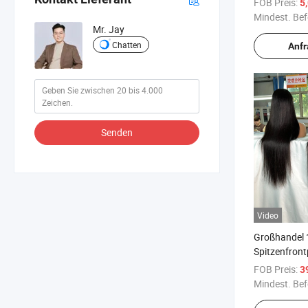
FOB Preis:
5
Menschenhaa
Mindest. Bef
Mr. Jay
Chatten
Anf
Senden
Video
Großhandel 
Spitzenfrontp
ausgerichte
FOB Preis:
3
menschliche
Mindest. Bef