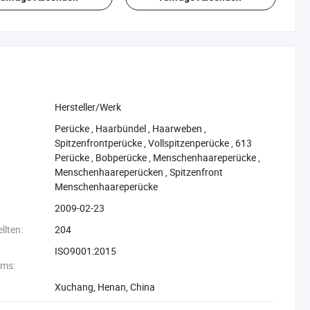
Hersteller/Werk
‪Perücke‬
,
‪Haarbündel‬
,
‪Haarweben‬
,
‪Spitzenfrontperücke‬
,
‪Vollspitzenperücke‬
,
‪613
Perücke‬
,
‪Bobperücke‬
,
‪Menschenhaareperücke‬
,
‪Menschenhaareperücken‬
,
‪Spitzenfront
Menschenhaareperücke‬
2009-02-23
llten:
204
ISO9001:2015
ms:
Xuchang, Henan, China