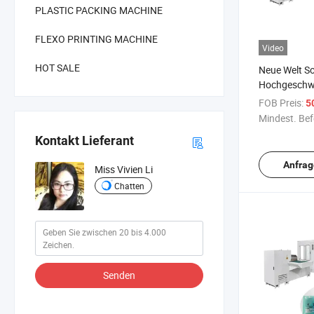
PLASTIC PACKING MACHINE
FLEXO PRINTING MACHINE
Video
HOT SALE
Neue Welt S
Hochgeschwi
zur Herstell
FOB Preis:
50
Lebensmitte
Mindest. Bef
Kontakt Lieferant
Anfrag
Miss Vivien Li
Chatten
Senden