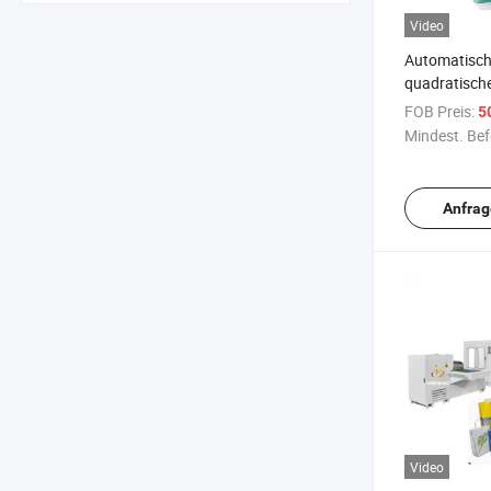
Video
Automatisch
quadratisch
Einkaufstas
FOB Preis:
50
Herstellung
Mindest. Bef
Anfrag
Video