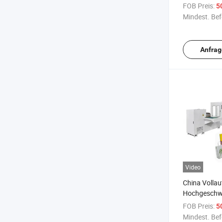
sowie Rundg
FOB Preis:
50
Mindest. Bef
Anfrag
Video
China Volla
Hochgeschwi
Quadrat Fla
FOB Preis:
50
Kraftpapier 
Mindest. Bef