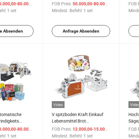
riffmaschine
Flachgriff und Papier
gedre
/ set
FOB Preis:
/ set
FOB P
.000,00-80.000,00 $
50.000,00-80.000,00 $
gedrehter Griff Wechsel Kraft
ehl:
1 set
Mindest. Befehl:
1 set
Minde
Kfc Einkaufs Geschenk
Tragebeutel
Herstellungsmaschine
e Absenden
Anfrage Absenden
Video
Vide
utomatische
V spitzboden Kraft Einkauf
Hochg
ndigkeits
Lebensmittel Brot
Säge
chboden Braunes
Papierbeutel
Kraft
/ set
FOB Preis:
/ set
FOB P
.000,00-80.000,00 $
12.000,00-15.000,00 $
Lebensmittel
Herstellungsmaschine
Tüten
ehl:
1 set
Mindest. Befehl:
1 set
Minde