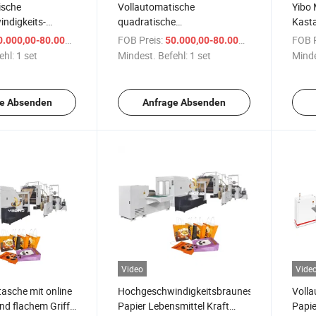
ische
Vollautomatische
Yibo 
ndigkeits-
quadratische
Kast
chboden/V-
Bodenpapiertragetaschenmaschine
quadr
/ set
FOB Preis:
/ set
FOB P
.000,00-80.000,00 $
50.000,00-80.000,00 $
-Kraftpapier-
mit gedrehtem Griff inline
Papie
ehl:
1 set
Mindest. Befehl:
1 set
Minde
nsmittel-
Herst
utel-
smaschine zu
e Absenden
Anfrage Absenden
eis
Video
Vide
tasche mit online
Hochgeschwindigkeitsbraunes
Volla
nd flachem Griff
Papier Lebensmittel Kraft
Papie