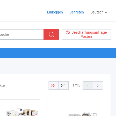
Einloggen
Beitreten
Deutsch
Beschaffungsanfrage
Posten
1
/
15
kte