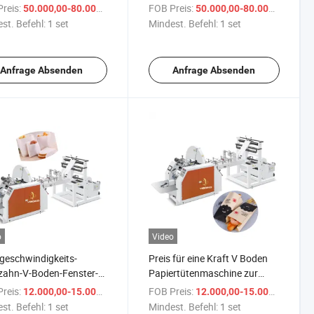
hten Griffen
für gedrehte Griffe,
reis:
/ set
FOB Preis:
/ se
50.000,00-80.000,00 $
50.000,00-80.000,00 $
quadratische
st. Befehl:
1 set
Mindest. Befehl:
1 set
Bodenpapiertüten für
Einkaufstüten,
Bekleidungstüten,
Anfrage Absenden
Anfrage Absenden
Lebensmittelverpackungen
o
Video
eschwindigkeits-
Preis für eine Kraft V Boden
zahn-V-Boden-Fenster-
Papiertütenmaschine zur
papier-
Herstellung von
reis:
/ set
FOB Preis:
/ se
12.000,00-15.000,00 $
12.000,00-15.000,00 $
herstellungsmaschine
Lebensmittelverpackungen
st. Befehl:
1 set
Mindest. Befehl:
1 set