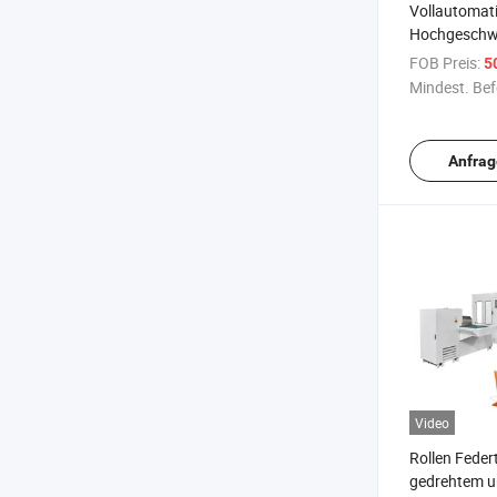
Vollautomat
Hochgeschwi
Quadrat-Fla
FOB Preis:
50
Scharf-Boden
Mindest. Bef
Einkaufslebe
Brotpapierbe
Herstellung
Anfrag
niedrigem Pr
Video
Rollen Feder
gedrehtem u