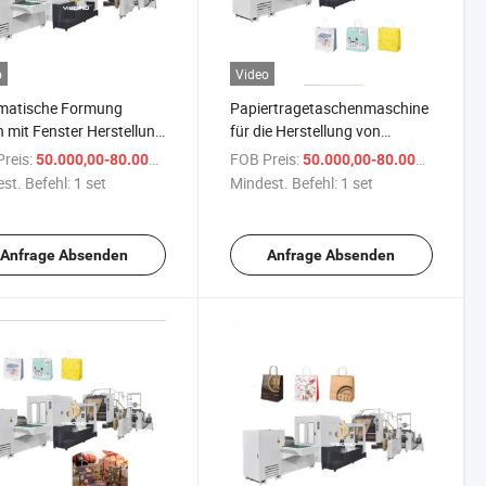
o
Video
matische Formung
Papiertragetaschenmaschine
 mit Fenster Herstellung
für die Herstellung von
smittel Papierbeutel
quadratischen Bodenbeuteln
reis:
/ set
FOB Preis:
/ se
50.000,00-80.000,00 $
50.000,00-80.000,00 $
hine
st. Befehl:
1 set
Mindest. Befehl:
1 set
Anfrage Absenden
Anfrage Absenden