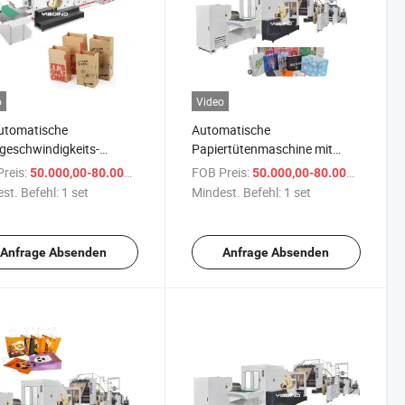
o
Video
utomatische
Automatische
eschwindigkeits-
Papiertütenmaschine mit
griff- und
flachen Griffen Inline
reis:
/ set
FOB Preis:
/ se
50.000,00-80.000,00 $
50.000,00-80.000,00 $
rdrehgriff-Wechsel-
günstiger Preis
st. Befehl:
1 set
Mindest. Befehl:
1 set
-KFC-Papier-Einkaufs-
enk-Lebensmittel-
taschen-
Anfrage Absenden
Anfrage Absenden
ellungsmaschine