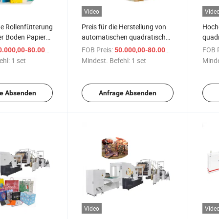
Video
Vide
e Rollenfütterung
Preis für die Herstellung von
Hochg
er Boden Papier
automatischen quadratischen
quadr
chen
Bodenpapiertragetaschenmaschinen
Bode
/ set
FOB Preis:
/ set
FOB P
.000,00-80.000,00 $
50.000,00-80.000,00 $
smaschine
zur Herstellung von
Scho
ehl:
1 set
Mindest. Befehl:
1 set
Minde
Papiertragetaschen
Kraft
Masch
von P
e Absenden
Anfrage Absenden
Video
Vide