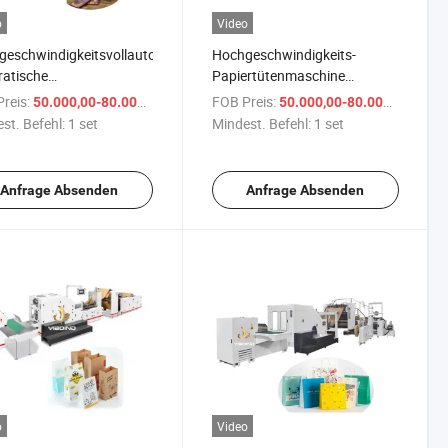
o
Video
eschwindigkeitsvollautomatische
Hochgeschwindigkeits-
atische
Papiertütenmaschine
nsandwichkekse
Kraftpapiertaschenmaschine
reis:
/ set
FOB Preis:
/ se
50.000,00-80.000,00 $
50.000,00-80.000,00 $
koladenfastfood
mit flachem Griff
st. Befehl:
1 set
Mindest. Befehl:
1 set
papierbeutelherstellungsmaschine
inenpreis Herstellung
apiertüten
Anfrage Absenden
Anfrage Absenden
o
Video