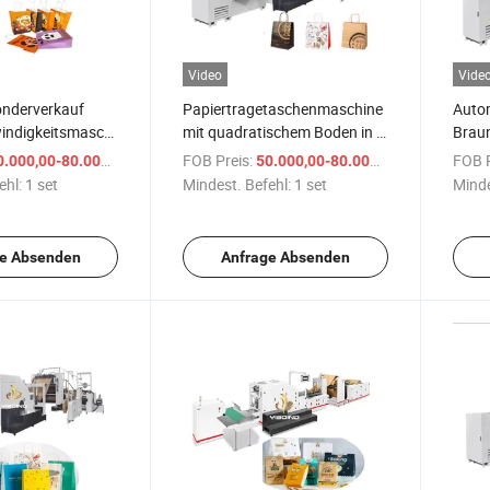
Video
Vide
onderverkauf
Papiertragetaschenmaschine
Auto
ndigkeitsmaschine
mit quadratischem Boden in 2
Braun
ung von
Farben, 4 Farben online
Leben
/ set
FOB Preis:
/ set
FOB P
.000,00-80.000,00 $
50.000,00-80.000,00 $
lpapierbeuteln
Masc
ehl:
1 set
Mindest. Befehl:
1 set
Minde
e Absenden
Anfrage Absenden