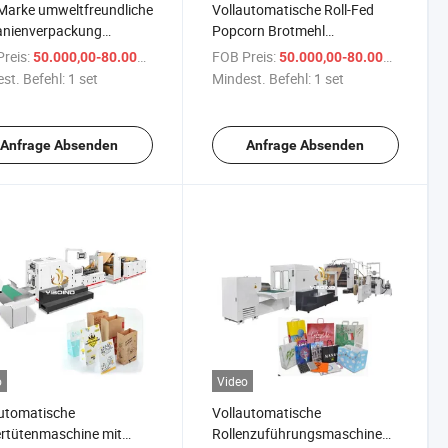
Marke umweltfreundliche
Vollautomatische Roll-Fed
anienverpackung
Popcorn Brotmehl
atischer Boden
Lebensmittel Getränk
reis:
/ set
FOB Preis:
/ se
50.000,00-80.000,00 $
50.000,00-80.000,00 $
rbeutel
quadratischer Boden
st. Befehl:
1 set
Mindest. Befehl:
1 set
ellungsmaschine
Papierbeutelmaschine mit
flachem Griff Hersteller
Anfrage Absenden
Anfrage Absenden
o
Video
utomatische
Vollautomatische
rtütenmaschine mit
Rollenzuführungsmaschine