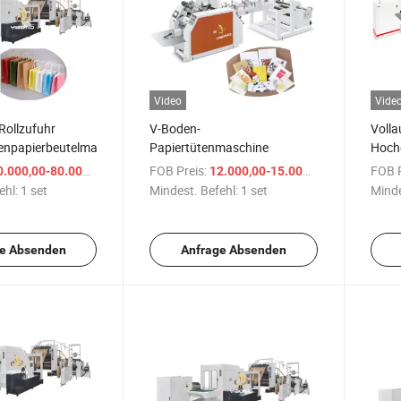
Video
Vide
 Rollzufuhr
V-Boden-
Volla
npapierbeutelmaschine
Papiertütenmaschine
Hochg
Flach
/ set
FOB Preis:
/ set
FOB P
.000,00-80.000,00 $
12.000,00-15.000,00 $
Papie
ehl:
1 set
Mindest. Befehl:
1 set
Minde
Kraft
Gesch
Hand
e Absenden
Anfrage Absenden
Herst