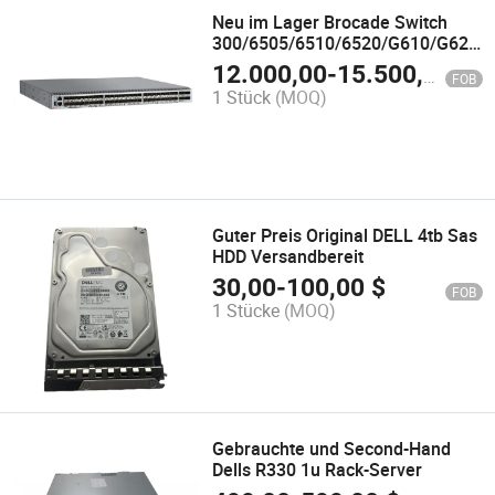
Neu im Lager Brocade Switch
300/6505/6510/6520/G610/G620/
FC-Netzwerkswitch
12.000,00
-
15.500,00
$
FOB
1 Stück
(MOQ)
Guter Preis Original DELL 4tb Sas
HDD Versandbereit
30,00
-
100,00
$
FOB
1 Stücke
(MOQ)
Gebrauchte und Second-Hand
Dells R330 1u Rack-Server