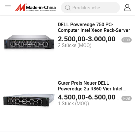
DELL Poweredge 750 PC-
Computer Intel Xeon Rack-Server
2.500,00
-
3.000,00
$
FOB
2 Stücke
(MOQ)
Guter Preis Neuer DELL
Poweredge 2u R860 Vier Intel
CPU Computer Speicher GPU
4.500,00
-
6.500,00
$
FOB
Rack Server
1 Stück
(MOQ)