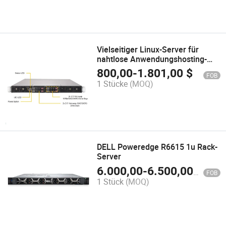
Vielseitiger Linux-Server für
nahtlose Anwendungshosting-
Dienste
800,00
-
1.801,00
$
FOB
1 Stücke
(MOQ)
DELL Poweredge R6615 1u Rack-
Server
6.000,00
-
6.500,00
$
FOB
1 Stück
(MOQ)