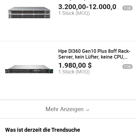
Transceiver Ent. Bundle und
3.200,00
-
12.000,00
$
FOB
integrierte Routing
1 Stück
(MOQ)
Hpe Dl360 Gen10 Plus 8sff Rack-
Server, kein Lüfter, keine CPU,
keine Karte, kein Netzteil,
1.980,00
$
FOB
brandneue leere Maschine auf
1 Stück
(MOQ)
Lager
Mehr Anzeigen
Was ist derzeit die Trendsuche