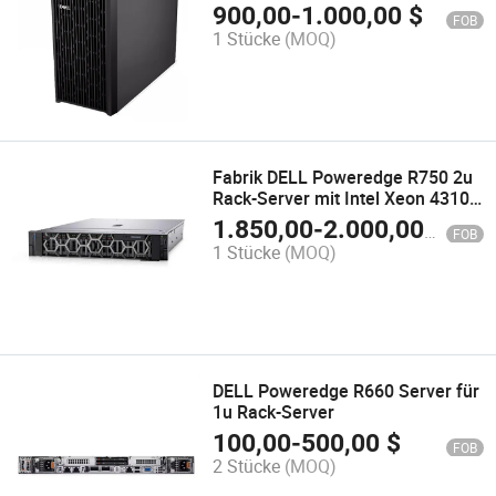
900,00
-
1.000,00
$
FOB
1 Stücke
(MOQ)
Fabrik DELL Poweredge R750 2u
Rack-Server mit Intel Xeon 4310
16g 32 Kern
1.850,00
-
2.000,00
$
FOB
1 Stücke
(MOQ)
DELL Poweredge R660 Server für
1u Rack-Server
100,00
-
500,00
$
FOB
2 Stücke
(MOQ)