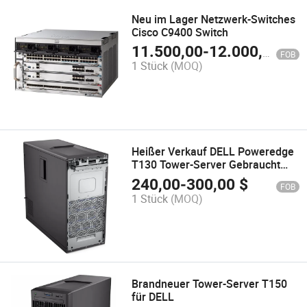
Neu im Lager Netzwerk-Switches
Cisco C9400 Switch
11.500,00
-
12.000,00
$
FOB
1 Stück
(MOQ)
Heißer Verkauf DELL Poweredge
T130 Tower-Server Gebraucht
Refurbished Desktop-Computer
240,00
-
300,00
$
FOB
auf Lager
1 Stück
(MOQ)
Brandneuer Tower-Server T150
für DELL