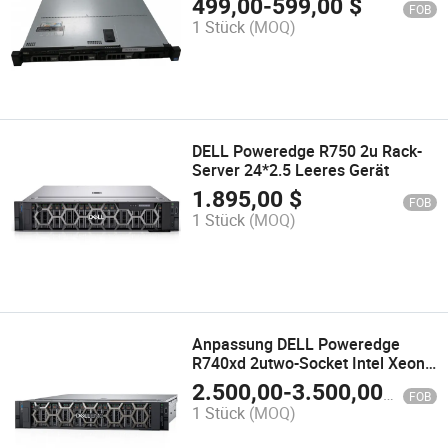
499,00
-
599,00
$
FOB
1 Stück
(MOQ)
DELL Poweredge R750 2u Rack-
Server 24*2.5 Leeres Gerät
1.895,00
$
FOB
1 Stück
(MOQ)
Anpassung DELL Poweredge
R740xd 2utwo-Socket Intel Xeon
Prozessor Rack-Server
2.500,00
-
3.500,00
$
FOB
1 Stück
(MOQ)