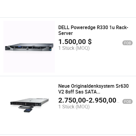
DELL Poweredge R330 1u Rack-
Server
1.500,00
$
FOB
1 Stück
(MOQ)
Neue Originaldenksystem Sr630
V2 8sff Sas SATA
Laufwerksschächte Rack-Server
2.750,00
-
2.950,00
$
FOB
1 Stück
(MOQ)