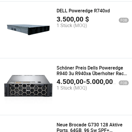
DELL Poweredge R740xd
3.500,00
$
FOB
1 Stück
(MOQ)
Schöner Preis Dells Poweredge
R940 3u R940xa Überholter Rack-
Server
4.500,00
-
5.000,00
$
FOB
1 Stück
(MOQ)
Neue Brocade G730 128 Aktive
Ports, 64GB, 96 Sw SPF+