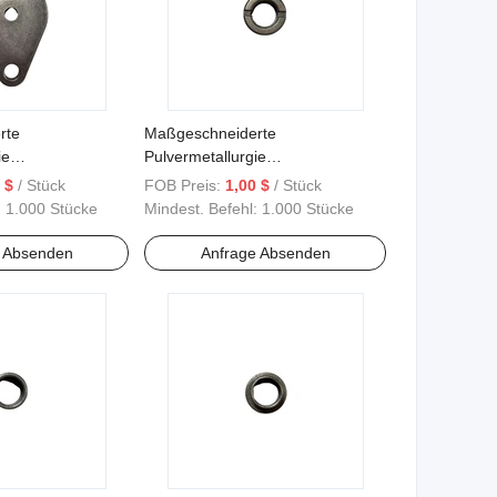
rte
Maßgeschneiderte
ie
Pulvermetallurgie
r Teile 5
Baumwollpflücker Teile 10
 $
/ Stück
FOB Preis:
1,00 $
/ Stück
:
1.000 Stücke
Mindest. Befehl:
1.000 Stücke
e Absenden
Anfrage Absenden