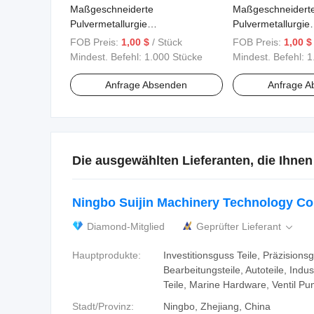
Maßgeschneiderte
Maßgeschneidert
Pulvermetallurgie
Pulvermetallurgie
Baumwollpflücker Teile 6
Baumwollpflücker 
FOB Preis:
1,00 $
/ Stück
FOB Preis:
1,00 $
Mindest. Befehl:
1.000 Stücke
Mindest. Befehl:
1
Anfrage Absenden
Anfrage A
Die ausgewählten Lieferanten, die Ihnen
Ningbo Suijin Machinery Technology Co.
Diamond-Mitglied
Geprüfter Lieferant

Hauptprodukte:
Investitionsguss Teile, Präzisionsg
Bearbeitungsteile, Autoteile, Indus
Teile, Marine Hardware, Ventil Pu
Stadt/Provinz:
Ningbo, Zhejiang, China