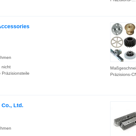
Verlorene-
Wachsguss-
Bronzegussb
aus rostfreie
Accessories
Stahllegierun
Feinguss von
Eisenteilen mi
Sol-Schwerkr
für Auto- und
nehmen
Teile
 nicht
Maßgeschnei
Präzisionsteile
Präzisions-C
Bearbeitungst
kombinierter
Sonnenzahn
kleiner
Co., Ltd.
spiralförmige
Kunststoffant
Lenkrad
Planetenritze
nehmen
Stirnrad