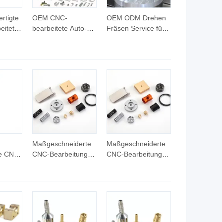
ntes
rtigte
OEM CNC-
OEM ODM Drehen
szahnrad
eitete
bearbeitete Auto-
Fräsen Service für
Blechteile mit
Autoteile Aluminium
enten
maßgeschneiderten
Edelstahl Kupfer
toteile
Aluminium- und
Messing
Edelstahl-
maßgeschneiderte
Stanzteilen
CNC-Bearbeitung
Autoteile
Maßgeschneiderte
Maßgeschneiderte
le CNC-
CNC-Bearbeitung
CNC-Bearbeitung
eile
von Hardwareteilen
von Hardwareteilen
le
aus Edelstahl,
aus Edelstahl,
e
Metall-Drehservices,
Metall-Drehservices,
Autoteile, Mini-
Autoteile, Mini-
Drehmaschine
Drehmaschine