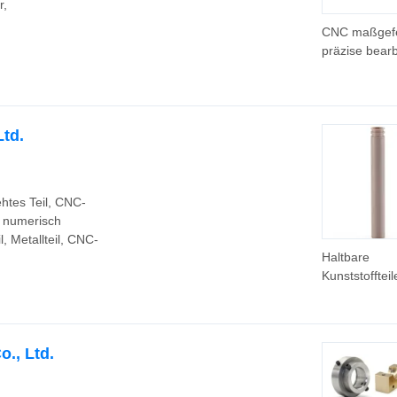
r,
schrägverzah
Kegelrad
CNC maßgefe
Übertragung
präzise bearb
Metallguss-
Stanzkompon
Ersatzteile Au
Ltd.
htes Teil, CNC-
, numerisch
, Metallteil, CNC-
Haltbare
Kunststofftei
bearbeitete T
Autoersatztei
Automobilteil
., Ltd.