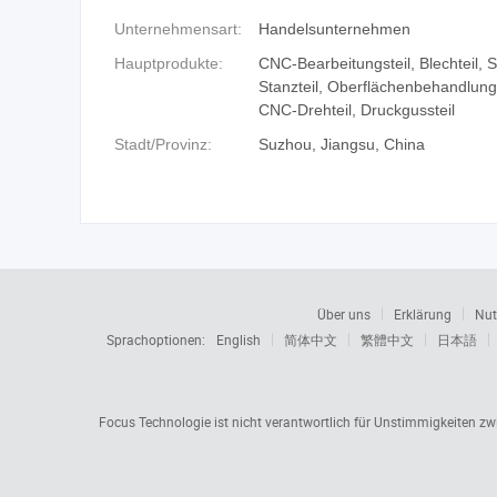
Unternehmensart:
Handelsunternehmen
Hauptprodukte:
CNC-Bearbeitungsteil, Blechteil, S
Stanzteil, Oberflächenbehandlung
CNC-Drehteil, Druckgussteil
Stadt/Provinz:
Suzhou, Jiangsu, China
Über uns
Erklärung
Nut
Sprachoptionen:
English
简体中文
繁體中文
日本語
Focus Technologie ist nicht verantwortlich für Unstimmigkeiten z