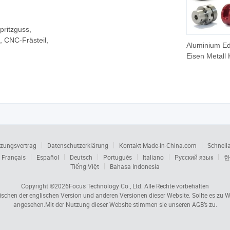
pritzguss,
, CNC-Frästeil,
Aluminium Ed
Eisen Metall 
Titan
maßgeschnei
Präzisions-C
Bearbeitung
Fräsen Schm
Prototypen
Druckguss Z
Auto Fahrrad
zungsvertrag
Datenschutzerklärung
Kontakt Made-in-China.com
Schnell
Ersatzteil
Français
Español
Deutsch
Português
Italiano
Русский язык
한
Tiếng Việt
Bahasa Indonesia
Copyright ©2026
Focus Technology Co., Ltd.
Alle Rechte vorbehalten
wischen der englischen Version und anderen Versionen dieser Website. Sollte es zu
angesehen.Mit der Nutzung dieser Website stimmen sie unseren AGB’s zu.