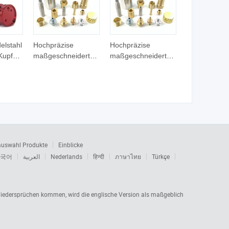
elstahl
Hochpräzise
Hochpräzise
Kupfer
maßgeschneiderte
maßgeschneiderte
CNC-bearbeitete
CNC-bearbeitete
derte
Aluminium/
Aluminium/
NC-
Edelstahl/ Messing
Edelstahl/ Messing
 Drehen
Kupfer Metall
Kupfer Metall
ieden
Ersatzteile für
Ersatzteile für
Motorwelle mit
Motorwelle mit
ahnrad
CNC-
CNC-
Drehbearbeitung
Drehbearbeitung
auswahl Produkte
Einblicke
국어
العربية
Nederlands
हिन्दी
ภาษาไทย
Türkçe
 Wiedersprüchen kommen, wird die englische Version als maßgeblich