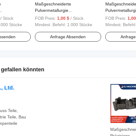
e
Maßgeschneiderte
Maßgeschneide
Pulvermetallurgie
Pulvermetallurg
Teile 8
Baumwollpflücker Teile 7
Baumwollpflücke
/ Stück
FOB Preis:
1,00 $
/ Stück
FOB Preis:
1,00
.000 Stücke
Mindest. Befehl:
1.000 Stücke
Mindest. Befehl
bsenden
Anfrage Absenden
Anfrag
 gefallen könnten
, Ltd.
uss Teile,
trie Teile, Bau
mpenteile
Maßgeschnei
Präzisions-