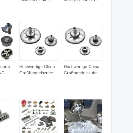
Investitionsguss-
OEM-
Ausgleichsgewichte
Gießereilösungen
earbeitung
für Autoteile
für die Herstellung
m
von Autoteilen
g,
t Silica
aftguss
 Lkw-
derte
Hochwertige China
Hochwertige China
NC-
Großhandelszubehör
Großhandelszubehör
eile
Übertragungszahnrad
Übertragungszahnrad
rad
r
riebsring
l