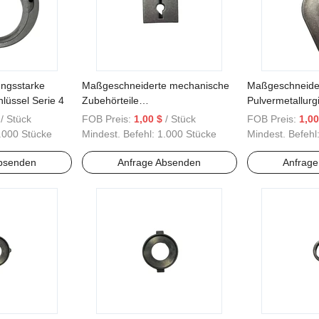
ungsstarke
Maßgeschneiderte mechanische
Maßgeschneide
lüssel Serie 4
Zubehörteile
Pulvermetallurg
Pulversintermetallurgie
Baumwollpflücke
/ Stück
FOB Preis:
1,00 $
/ Stück
FOB Preis:
1,00
.000 Stücke
Mindest. Befehl:
1.000 Stücke
Mindest. Befehl
bsenden
Anfrage Absenden
Anfrag