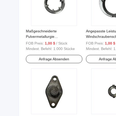
Maßgeschneiderte
Angepasste Leist
Pulvermetallurgie
Windschraubensch
Baumwollpflücker Teile 3
FOB Preis:
1,00 $
/ Stück
FOB Preis:
1,00 $
Mindest. Befehl:
1.000 Stücke
Mindest. Befehl:
1
Anfrage Absenden
Anfrage A