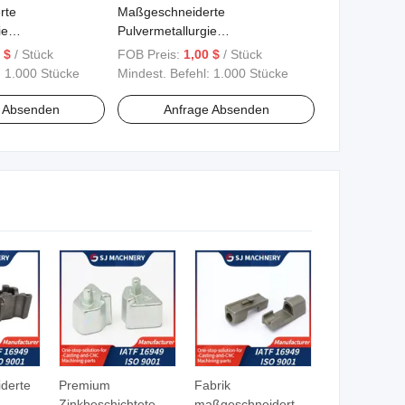
rte
Maßgeschneiderte
ie
Pulvermetallurgie
r Teile 9
Baumwollpflücker Teile 11
 $
/ Stück
FOB Preis:
1,00 $
/ Stück
:
1.000 Stücke
Mindest. Befehl:
1.000 Stücke
e Absenden
Anfrage Absenden
derte
Premium
Fabrik
Zinkbeschichtete
maßgeschneiderte