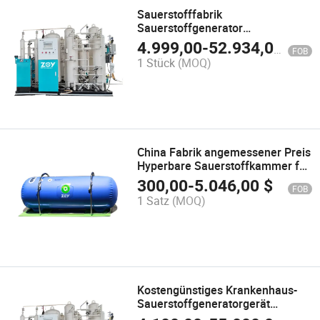
Sauerstofffabrik
Sauerstoffgenerator
Konzentrator
4.999,00
-
52.934,00
$
FOB
Hochkonzentrationsmodul
1 Stück
(MOQ)
China Fabrik angemessener Preis
Hyperbare Sauerstoffkammer für
SPA Salon
300,00
-
5.046,00
$
FOB
1 Satz
(MOQ)
Kostengünstiges Krankenhaus-
Sauerstoffgeneratorgerät
medizinisches