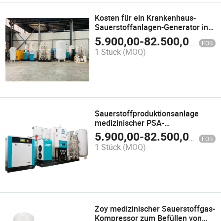
Kosten für ein Krankenhaus-
Sauerstoffanlagen-Generator in
China
5.900,00
-
82.500,00
$
FOB
1 Stück
(MOQ)
Sauerstoffproduktionsanlage
medizinischer PSA-
Sauerstoffgenerator mit
5.900,00
-
82.500,00
$
FOB
wettbewerbsfähigen Kosten
1 Stück
(MOQ)
Zoy medizinischer Sauerstoffgas-
Kompressor zum Befüllen von