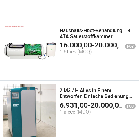
Haushalts-Hbot-Behandlung 1.3
ATA Sauerstoffkammer
Gesundheitsausrüstung für
16.000,00
-
20.000,00
$
FOB
Gesundheit
1 Stück
(MOQ)
2 M3 / H Alles in Einem
Entworfen Einfache Bedienung
Integrierte
6.931,00
-
20.000,00
$
FOB
Sauerstofferzeugungsanlage
1 piece
(MOQ)