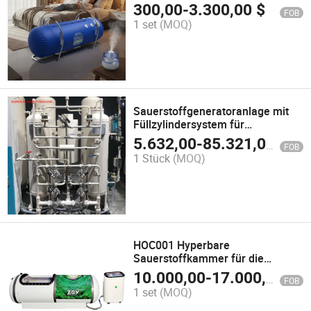
Kammer für Hyperbare Therapie
300,00
-
3.300,00
$
FOB
1 set
(MOQ)
Sauerstoffgeneratoranlage mit
Füllzylindersystem für
medizinische Verwendung
5.632,00
-
85.321,00
$
FOB
1 Stück
(MOQ)
HOC001 Hyperbare
Sauerstoffkammer für die
Gesundheitsversorgung
10.000,00
-
17.000,00
$
FOB
1 set
(MOQ)