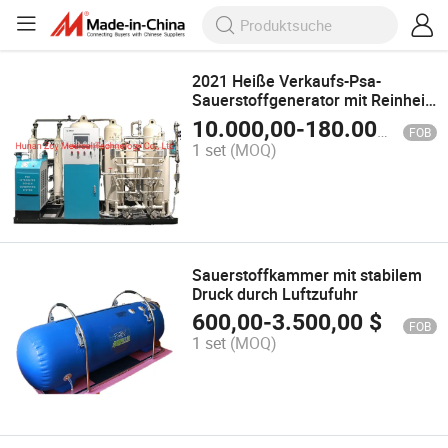
2021 Heiße Verkaufs-Psa-
Sauerstoffgenerator mit Reinheit
90%-96% für medizinische
10.000,00
-
180.000,00
$
FOB
Verwendung
1 set
(MOQ)
Sauerstoffkammer mit stabilem
Druck durch Luftzufuhr
600,00
-
3.500,00
$
FOB
1 set
(MOQ)