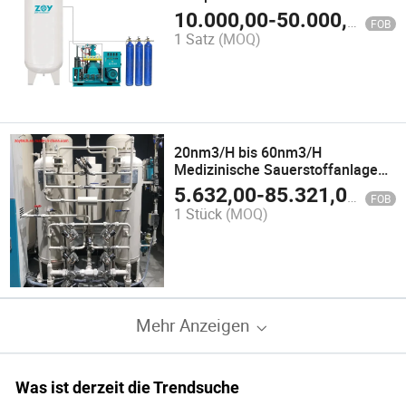
Zylindern
10.000,00
-
50.000,00
$
FOB
1 Satz
(MOQ)
20nm3/H bis 60nm3/H
Medizinische Sauerstoffanlage
Psa Sauerstoffgenerator
5.632,00
-
85.321,00
$
FOB
1 Stück
(MOQ)
Mehr Anzeigen
Was ist derzeit die Trendsuche