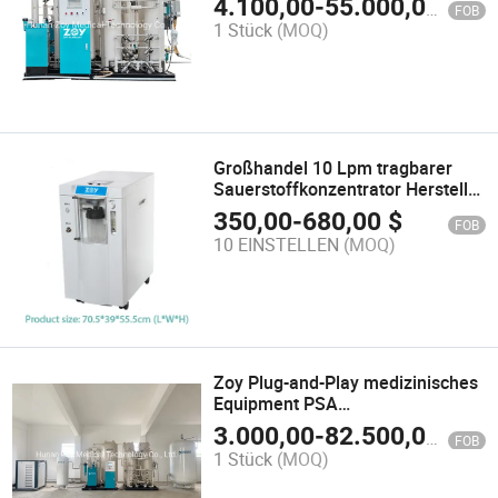
4.100,00
-
55.000,00
$
FOB
Sauerstofferzeugungssystem
1 Stück
(MOQ)
Großhandel 10 Lpm tragbarer
Sauerstoffkonzentrator Hersteller
Sonderangebot
350,00
-
680,00
$
FOB
10 EINSTELLEN
(MOQ)
Zoy Plug-and-Play medizinisches
Equipment PSA
Sauerstoffgenerator für das
3.000,00
-
82.500,00
$
FOB
Krankenhaus
1 Stück
(MOQ)