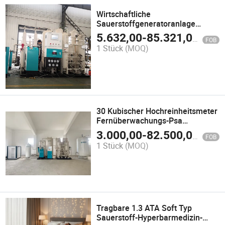
Wirtschaftliche
Sauerstoffgeneratoranlage
ölfreier Sauerstoffkompressor
5.632,00
-
85.321,00
$
FOB
Hochreine Gasausrüstung
1 Stück
(MOQ)
30 Kubischer Hochreinheitsmeter
Fernüberwachungs-Psa
Sauerstoffgenerator für das
3.000,00
-
82.500,00
$
FOB
Krankenhaus
1 Stück
(MOQ)
Tragbare 1.3 ATA Soft Typ
Sauerstoff-Hyperbarmedizin-