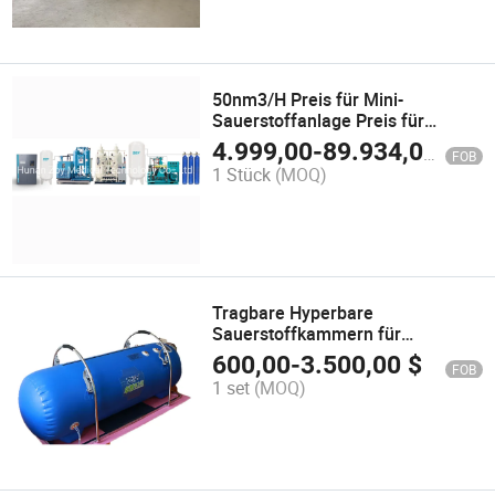
50nm3/H Preis für Mini-
Sauerstoffanlage Preis für
Sauerstoffgas-
4.999,00
-
89.934,00
$
FOB
Generierungsanlage Preis für
1 Stück
(MOQ)
medizinische
Sauerstofferzeugungsanlage
Tragbare Hyperbare
Sauerstoffkammern für
Krankenhauskliniken und SPA-
600,00
-
3.500,00
$
FOB
Zentren
1 set
(MOQ)