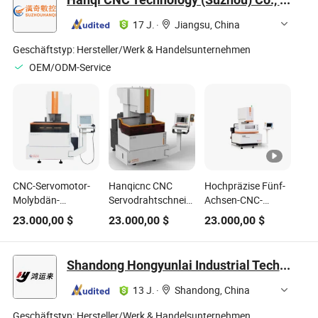
17 J.
·
Jiangsu, China
Geschäftstyp:
Hersteller/Werk & Handelsunternehmen
OEM/ODM-Service
CNC-Servomotor-
Hanqicnc CNC
Hochpräzise Fünf-
Molybdän-
Servodrahtschneid-
Achsen-CNC-
Drahtschneid-EDM-
EDM-Maschine
Schneid-EDM-
23.000,00
$
23.000,00
$
23.000,00
$
Maschine
Maschine Hq-400f3
Shandong Hongyunlai Industrial Technology Co., Ltd.
13 J.
·
Shandong, China
Geschäftstyp:
Hersteller/Werk & Handelsunternehmen