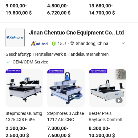
Edelstahl Eisen
Gebrauchte
2000W/3000W
9.000,00
-
4.800,00
-
13.680,00
-
Blech Metallgravur
Maschinen E21s
Max Automatische
19.800,00
$
6.720,00
$
14.700,00
$
Präzision
Steuerblätter Metall
Blech CNC Quelle
Automatischer
Schwingschneider
Ausrüstung
Stanzwechsel Tisch
CNC
1500*3000mm
Jinan Chentuo Cnc Equipment Co., Ltd
CNC Hydraulische
Laserschneidemaschine
Faserlaser
Faserlaser
Hydraulische
Schneidemaschine
15 J.
·
Shandong, China
Schneidemaschine
Guillotine
Aluminium Kupfer
Schneidemaschine
Messing
Geschäftstyp:
Hersteller/Werk & Handelsunternehmen
OEM/ODM-Service
Stepmores Günstig
Stepmores 3 Achse
Bester Preis
1325 4X8 Füße
1212 Atc CNC
Raytools Controller
MDF Holz
Router Schneiden
1530 1500W 2kw
2.300,00
-
7.300,00
-
8.300,00
-
Kunststoff
Gravieren Fräsen
3kw 6kw 12kw Mild
2.500,00
$
7.600,00
$
10.300,00
$