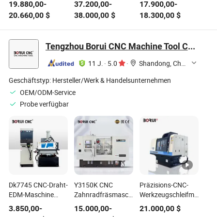
und ist eine
Dichtungsring-
hochwertige Metall
19.880,00
-
37.200,00
-
17.900,00
-
hochpräzise
Bearbeitungsmaschine
CNC
20.660,00
$
38.000,00
$
18.300,00
$
vertikale oder
mit speziellen
Schneidemaschine
horizontale CNC-
Werkzeugen zum
3 Achse 4 Achse 5
Fräsmaschine
Schneiden
Achse CNC Fräs-
Tengzhou Borui CNC Machine Tool Co., Ltd.
Vmc650/Vmc850/Vmc855/Vmc1160/Vmc1370/1580
und Drehmaschine
für die
11 J.
·
5.0
·
Shandong, China
Metallbearbeitung
Geschäftstyp:
Hersteller/Werk & Handelsunternehmen
OEM/ODM-Service
Probe verfügbar
Dk7745 CNC-Draht-
Y3150K CNC
Präzisions-CNC-
EDM-Maschine
Zahnradfräsmaschine
Werkzeugschleifmaschin
Hochpräzises
Zahnradschneidmaschine
für hochwertige
3.850,00
-
15.000,00
-
21.000,00
$
Schneiden für
Schneidarbeiten