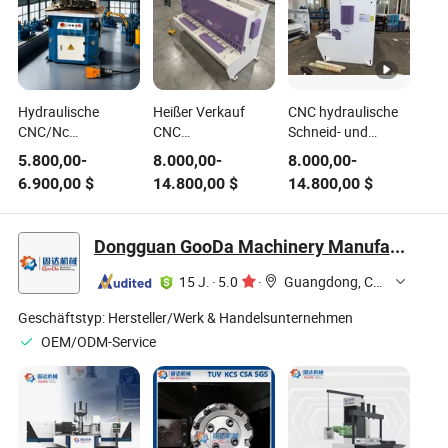
Hydraulische
Heißer Verkauf
CNC hydraulische
CNC/Nc
CNC
Schneid- und
schrägwinkelschnitt
Schneidemaschine
Schermaschine für
5.800,00
-
8.000,00
-
8.000,00
-
(Schneider)
Edelstahl
Blechschneidemaschine
6.900,00
$
14.800,00
$
14.800,00
$
Winkelschneidemaschine
Schneidmaschine
für
Metall hydraulische
Metallstahlblech,
Tor Schermaschine
Dongguan GooDa Machinery Manufacturing Co., Ltd.
Platte, Edelstahl
15 J.
·
5.0
·
Guangdong, China
Geschäftstyp:
Hersteller/Werk & Handelsunternehmen
OEM/ODM-Service