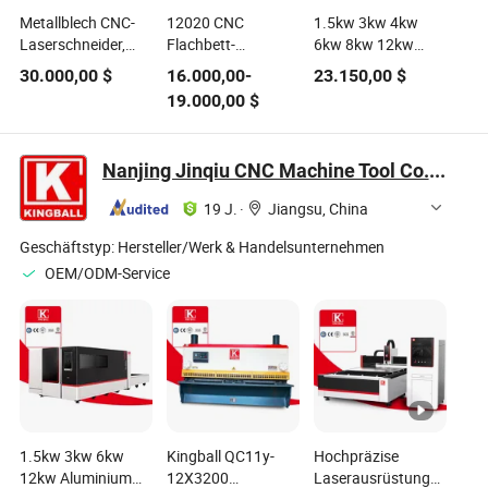
Metallblech CNC-
12020 CNC
1.5kw 3kw 4kw
Laserschneider,
Flachbett-
6kw 8kw 12kw
Faserlaserschneidemaschine
Faserlaser-
20kw Mild
30.000,00
$
16.000,00
-
23.150,00
$
für Aluminium,
Schneidemaschine
Edelstahl Eisen
19.000,00
$
Stahl
2026
Aluminium Kupfer
CNC Blech- oder
Rohrschneidemaschine
Nanjing Jinqiu CNC Machine Tool Co., Ltd.
für automatisches
elektrisches
19 J.
·
Jiangsu, China
Faserlaser-
Schneiden
Geschäftstyp:
Hersteller/Werk & Handelsunternehmen
OEM/ODM-Service
1.5kw 3kw 6kw
Kingball QC11y-
Hochpräzise
12kw Aluminium
12X3200
Laserausrüstung