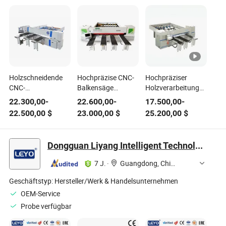
Holzschneidende
Hochpräzise CNC-
Hochpräziser
CNC-
Balkensäge
Holzverarbeitungs-
Balkensägemaschine
Maschine
CNC-Plattensäge-
22.300,00
-
22.600,00
-
17.500,00
-
Holzverarbeitungsfräse
Intelligente
Balkensäge-
22.500,00
$
23.000,00
$
25.200,00
$
mit hoher Präzision
Computer
Maschine zum
Schneidemaschine
Holzschneiden
Dongguan Liyang Intelligent Technology Co., Ltd.
7 J.
·
Guangdong, China
Geschäftstyp:
Hersteller/Werk & Handelsunternehmen
OEM-Service
Probe verfügbar