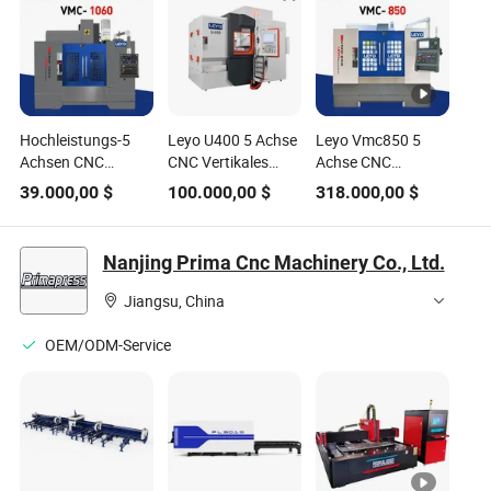
Hochleistungs-5
Leyo U400 5 Achse
Leyo Vmc850 5
Achsen CNC
CNC Vertikales
Achse CNC
Vertikales
Bearbeitungszentrum
Vertikales
39.000,00
$
100.000,00
$
318.000,00
$
Bearbeitungszentrum
(VMC)
Bearbeitungszentrum
(VMC) &
Hochleistungsproduktionsfräsmaschine
(VMC) &
Fräsmaschine
für präzises
Fräsmaschine
Nanjing Prima Cnc Machinery Co., Ltd.
Präzise
Metallbearbeiten
Hochpräzise
Metallbearbeitungs-
und -verarbeiten
Metallbearbeitungs-
Jiangsu, China
und
&
Bearbeitungslösungen
Bearbeitungsgeräte
OEM/ODM-Service