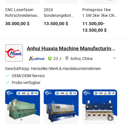
CNC Laserfaser-
2024
Primapress 1kw
Rohrschneidemaschine
Sonderangebot
1.5W 2kw 3kw CNC
3kw 6m
3015 Vollständig
hydraulische
30.000,00
$
13.500,00
$
11.500,00
-
geschlossene
Mildstahl Edelstahl
13.500,00
$
Wechsel-Tisch
Eisen Aluminium
CNC-Faserlaser-
Kupfer Blech
Schneidemaschine
automatische
Anhui Huaxia Machine Manufacturing Co., Ltd.
Faserlaser
Schneidemaschine
23 J.
·
Anhui, China
für Metallgravur
Geschäftstyp:
Hersteller/Werk & Handelsunternehmen
OEM/ODM-Service
Probe verfügbar