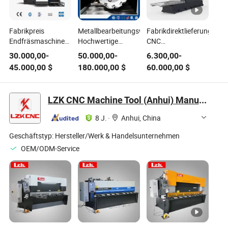
Fabrikpreis
Metallbearbeitungswerkzeuge
Fabrikdirektlieferung
Endfräsmaschine
Hochwertige
CNC
Metallbearbeitungswerkzeug
Stahlherstellung
Schneidemaschine
30.000,00
-
50.000,00
-
6.300,00
-
horizontale CNC-
Erstaunliche CNC-
horizontale
45.000,00
$
180.000,00
$
60.000,00
$
Fräsmaschine
Zwillingsköpfe
Fräsmaschine
vergleichbar mit
Fräsmaschine
Formenbau
Amada-Qualität
Heißer Verkauf
Maschine
LZK CNC Machine Tool (Anhui) Manufacturing Co., Ltd.
8 J.
·
Anhui, China
Geschäftstyp:
Hersteller/Werk & Handelsunternehmen
OEM/ODM-Service