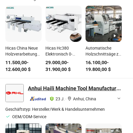
Hicas China Neue
Hicas Hc380
Automatische
Holzverarbeitungsautomatische
Elektronisch 0-
Holzschnittsäge zu
CNC Holzbalken
100m/Min
verkaufen
11.500,00
-
29.000,00
-
16.100,00
-
Platten
Schnittgeschwindigkeit
12.600,00
$
31.900,00
$
19.800,00
$
Schneidemaschine
Holz Spanplatte
Melamin Schneiden
CNC Holzsäge
Anhui Haili Machine Tool Manufacturing Co., Ltd
Maschine
23 J.
·
Anhui, China
Geschäftstyp:
Hersteller/Werk & Handelsunternehmen
OEM/ODM-Service