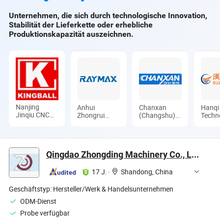
Unternehmen, die sich durch technologische Innovation,
Stabilität der Lieferkette oder erhebliche
Produktionskapazität auszeichnen.
Nanjing
Anhui
Chanxan
Hanqi
Jinqiu CNC
Zhongrui
(Changshu)
Techn
Machine Tool
Machine
Laser
(Suzho
Co., Ltd.
Manufacturing
Technology
Ltd.
Co., Ltd.
Co., Ltd.
Qingdao Zhongding Machinery Co., Ltd.
17 J.
·
Shandong, China
Geschäftstyp:
Hersteller/Werk & Handelsunternehmen
ODM-Dienst
Probe verfügbar