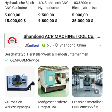
Hydraulische Blech
1/4 Stahlblech CNC
10X3200mm
CNC Guillotine
Hydraulische
Blechhydraulische
Schermaschine
Schneidemaschine
CNC-Gilotine-
5.000,00
-
9.500,00
-
5.000,00
-
China Anbieter
Schneidemaschine
15.000,00
$
9.800,00
$
35.000,00
$
für Metallstahl,
Mildstahl,
Kohlenstoffstahl,
Shandong ACR MACHINE TOOL Co., Ltd.
Edelstahl, CS,
Stahlblech
6 J.
·
Shandong, China
Geschäftstyp:
Hersteller/Werk & Handelsunternehmen
OEM/ODM-Service
24-Position
Maßgeschneiderte
Präzisionsmetallbearbeit
Werkzeugmagazin
Pragati CNC-
CNC Vmc855 für