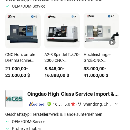
OEM/ODM-Service
CNC Horizontale
A2-8 Spindel Tck70-
Hochleistungs-
Drehmaschine
2000 CNC-
Groß-CNC-
Tck6350b 30 Grad
Drehmaschine
Fräsmaschine für
21.000,00
-
8.848,00
-
38.000,00
-
Schrägbett
Hochpräzise
präzises Schneiden
23.000,00
$
16.888,00
$
41.000,00
$
Schwerlast
Schwerzerspanung
und Drehen
Hartschienen
mit Späneförderer
Drehzentrum
Qingdao High-Class Service Import & Export Co., Ltd.
520mm
Schwenkbereich
16 J.
·
5.0
·
Shandong, China
12mm Schnittiefe
A2-8 Spindel 96mm
Geschäftstyp:
Hersteller/Werk & Handelsunternehmen
Bohrung It6
OEM/ODM-Service
Genauigkeit
Probe verfügbar