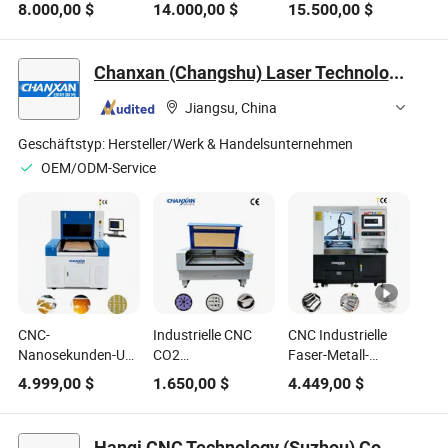
8.000,00
$
14.000,00
$
15.500,00
$
Schermaschine
Anpassbare Metall
Guillotine CNC
Automatische
Guillotine
Hydraulische
Edelstahl
Hydraulische CNC
Schneidemaschine
Chanxan (Changshu) Laser Technology Co., Ltd.
Metallblech Platten
Schermaschine
Metall
Schneidemaschine
QC11y
Schneidemaschine
Jiangsu, China
Hydraulische
Guillotine
Geschäftstyp:
Hersteller/Werk & Handelsunternehmen
Schermaschine
OEM/ODM-Service
CNC-
Industrielle CNC
CNC Industrielle
Nanosekunden-UV-
CO2
Faser-Metall-
Laserschneidemaschine
Laserschneidemaschine
Laserschneidemaschine
4.999,00
$
1.650,00
$
4.449,00
$
für FPC-Kontur-
für Nanopanelle
für Stahl Kupfer
und Coverlay-
aus Acryl Polyester
Aluminiumlegierung
Bearbeitung
Stoff
Hanqi CNC Technology (Suzhou) Co., Ltd.