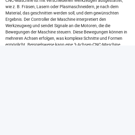
CNC-Maschine ist mit verschiedenen Werkzeugen ausgestattet,
wie z. B. Fräsen, Lasern oder Plasmaschneidern, je nach dem
Material, das geschnitten werden soll, und dem gewünschten
Ergebnis. Der Controller der Maschine interpretiert den
Werkzeugweg und sendet Signale an die Motoren, die die
Bewegungen der Maschine steuern. Diese Bewegungen können in
mehreren Achsen erfolgen, was komplexe Schnitte und Formen
ermöglicht. Beispielsweise kann eine 3-Achsen-CNC-Maschine
entlang der X-, Y- und Z-Achsen bewegt werden, was es ihr
ermöglicht, dreidimensionale Formen zu schneiden.
Sicherheitsfunktionen sind ebenfalls in CNC-Schneidemaschinen
integriert, um die Bediener zu schützen und einen reibungslosen
Betrieb zu gewährleisten. Dazu gehören Not-Aus-Tasten,
Schutzgehäuse und Sensoren, die während des Schneidprozesses
Anomalien erkennen. Regelmäßige Wartung und Kalibrierung sind
entscheidend, um sicherzustellen, dass die Maschine effizient
arbeitet und qualitativ hochwertige Ergebnisse liefert.
Zusammenfassend lässt sich sagen, dass CNC-
Schneidemaschinen arbeiten, indem sie präzise Anweisungen
befolgen, die aus digitalen Designs generiert werden, was ein
hohes Maß an Genauigkeit und Wiederholbarkeit im
Schneidprozess ermöglicht. Diese Technologie hat die Fertigung