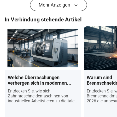
Mehr Anzeigen
In Verbindung stehende Artikel
Welche Überraschungen
Warum sind
verbergen sich in modernen
Brennschneid
Zahnradschneidmaschinen? Sie
2026 immer n
Entdecken Sie, wie sich
Entdecken Sie,
werden ihre Entwicklung nicht
Geheimwaffe d
Zahnradschneidemaschinen von
Brennschneidma
glauben!
Fertigung?
industriellen Arbeitstieren zu digitalen
2026 die unbes
Kraftpaketen entwickelt haben, die die
globalen Fertigu
Fertigung von morgen antreiben! Im
Plasma- und Lase
Jahr 2026 definieren diese Maschinen
Schwerstahlbear