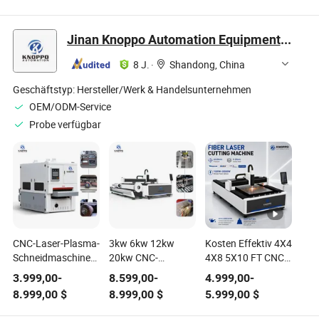
Schnitzen
Maschine 3D
Edelstahl
Gravieren
Bearbeitung mit
Aluminium Kupfer
Schneiden CNC
Werkzeugwechsel
CNC
Jinan Knoppo Automation Equipment Co., Ltd.
Router Maschine
für Holz
Blechbearbeitung
mit CE-Zertifikat
Faserlaser
8 J.
·
Shandong, China
Schneidemaschine
Geschäftstyp:
Hersteller/Werk & Handelsunternehmen
OEM/ODM-Service
Probe verfügbar
CNC-Laser-Plasma-
3kw 6kw 12kw
Kosten Effektiv 4X4
Schneidmaschine
20kw CNC-
4X8 5X10 FT CNC
zur Entgratung von
Faserlaser-
Faserlaser
3.999,00
-
8.599,00
-
4.999,00
-
Metallblechteilen
Schneidemaschine
Schneidemaschine
8.999,00
$
8.999,00
$
5.999,00
$
1500W 2000W
3kw 3000W 6000W
3000W 6000W für
Metallblech