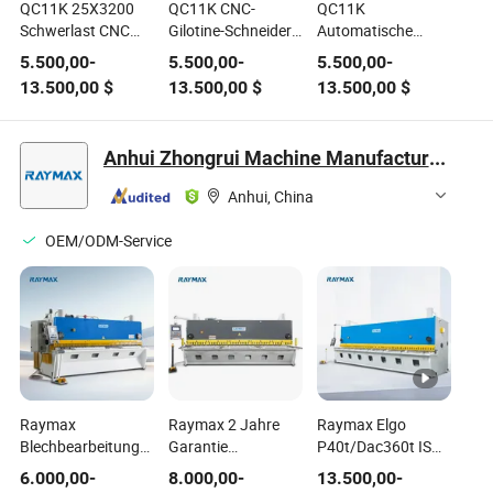
QC11K 25X3200
QC11K CNC-
QC11K
Schwerlast CNC
Gilotine-Schneider
Automatische
Guillotine-
für Dachblech,
hydraulische
5.500,00
-
5.500,00
-
5.500,00
-
Schneider mit
Schrankpaneel,
Plattenschneidemaschine
13.500,00
$
13.500,00
$
13.500,00
$
Dac360t für dicke
Aufzugstür und
mit Steuerung für
Kohlenstoffstahlplatten
Herstellung von
Edelstahl- und
Schneidemaschine
elektrischen
Kohlenstoffstahl-
Anhui Zhongrui Machine Manufacturing Co., Ltd.
Guillotinenmaschine
Gehäusen,
Schneidemaschine
Guillotinen-
Schneidemaschine,
CNC-
Anhui, China
Schneidmaschinen
CNC-Maschine,
Schneidemaschine
Schneidmaschinen
Guillotinenmaschine
OEM/ODM-Service
Raymax
Raymax 2 Jahre
Raymax Elgo
Blechbearbeitungs
Garantie
P40t/Dac360t ISO:
Hydraulische Tor
Automatische
9001: 2015
6.000,00
-
8.000,00
-
13.500,00
-
Typ CNC Guillotine
Schneidemaschine
Angepasste