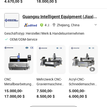
4.670,00
$
18.000,00
$
Formen Metalle
450mm
Maximaldicke,
Guangxu Intelligent Equipment (Jiaxing) Co., Ltd.
CNC-Steuerung,
Industriequalität
4 J.
·
Zhejiang, China
Geschäftstyp:
Hersteller/Werk & Handelsunternehmen
OEM/ODM-Service
CNC
Mehrzweck CNC-
Acryl-CNC-
Metallbearbeitungsmaschine
Graviermaschine
Schneidemaschine
für
Leichtgewicht
für die
15.000,00
-
7.500,00
-
5.000,00
-
Aluminiumplatten
Aluminium
Ausstellungs- und
17.000,00
$
8.500,00
$
6.000,00
$
F9-1630
Schneiden MD2500
Dekorationsindustrie
H3 2500cut