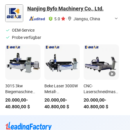
Eisen, Kohlenstoff,
Laserschneider zu
Nanjing Byfo Machinery Co., Ltd.
Edelstahl,
verkaufen
Metallblech, Platte,
5.0
·
Jiangsu, China
Rohr, Rohr, Fasen
schneiden
OEM-Service
Probe verfügbar
3015 3kw
Beke Laser 3000W
CNC-
Biegemaschine
Metall-
Laserschneidmaschine
CNC
Laserschneider
Messing Eisen
20.000,00
-
20.000,00
-
20.000,00
-
Laserschneidmaschine
CNC Blechmetall-
Kohlenstoff
40.800,00
$
40.800,00
$
40.800,00
$
Rohr und Blech
Faserlaserschneidemaschine
Edelstahl
Rohr und Blech
Faserlaserschneidmaschi
3000W