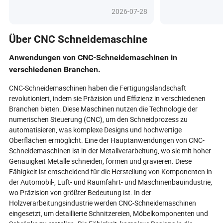
Effizienz und Präzision neu, indem sie
Dieser Artikel ent
2026-07-28
nahtlos KI, IoT und Automatisierung
bahnbrechende 
integrieren, um den steigenden
CNC-Automatisie
Anforderungen von
Konnektivität u
Über CNC Schneidemaschine
Elektrofahrzeugen, Robotik und Luft-
Designs – diese 
und Raumfahrt gerecht zu werden.
intelligente, nac
Anwendungen von CNC-Schneidemaschinen in
Mit Echtzeitdaten, vorausschauender
Vermögenswerte 
verschiedenen Branchen.
Wartung und umweltfreundlichen
Bauwesen und S
Innovationen sind die heutigen
verwandeln. Von
CNC-Schneidemaschinen haben die Fertigungslandschaft
Zahnradschneider intelligenter,
Produktivität un
revolutioniert, indem sie Präzision und Effizienz in verschiedenen
schneller und umweltfreundlicher
Kosten bis hin z
Branchen bieten. Diese Maschinen nutzen die Technologie der
denn je. Ob Sie ein globaler Käufer
Wartung mit präd
numerischen Steuerung (CNC), um den Schneidprozess zu
sind, der sich durch
erfahren Sie, wi
Lieferkettenherausforderungen
Brennschneidtec
automatisieren, was komplexe Designs und hochwertige
navigiert, oder ein Ingenieur, der dem
hilft, einen ent
Oberflächen ermöglicht. Eine der Hauptanwendungen von CNC-
nächsten Durchbruch nachjagt, dieser
Wettbewerbsvorte
Schneidemaschinen ist in der Metallverarbeitung, wo sie mit hoher
Artikel enthüllt, wie hochmoderne
Sie bereit zu seh
Genauigkeit Metalle schneiden, formen und gravieren. Diese
Zahnradtechnologie Branchen prägt
Maschinen die Z
Fähigkeit ist entscheidend für die Herstellung von Komponenten in
und neue Möglichkeiten eröffnet. Sind
industriellen Fe
der Automobil-, Luft- und Raumfahrt- und Maschinenbauindustrie,
Sie bereit zu sehen, was sich in den
wo Präzision von größter Bedeutung ist. In der
Maschinen verbirgt, die unsere
Holzverarbeitungsindustrie werden CNC-Schneidemaschinen
Zukunft gestalten?
eingesetzt, um detaillierte Schnitzereien, Möbelkomponenten und