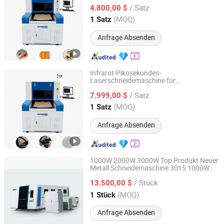
Schaltungen
/ Satz
4.800,00 $
Jiangsu, China
Seit 2026
(MOQ)
1 Satz
Anfrage Absenden
Infrarot-Pikosekunden-
Laserschneidemaschine für
Chanxan (Changshu) Laser Technology Co., Ltd.
transparentes Flachglas
/ Satz
7.999,00 $
Jiangsu, China
Seit 2026
(MOQ)
1 Satz
Anfrage Absenden
1000W 2000W 3000W Top Produkt Neuer
Metall Schneidemaschine 3015 1000W
Nanjing Prima Cnc Machinery Co., Ltd.
CNC Faserlaser Schneidemaschine
/ Stück
13.500,00 $
Jiangsu, China
Seit 2018
(MOQ)
1 Stück
Anfrage Absenden