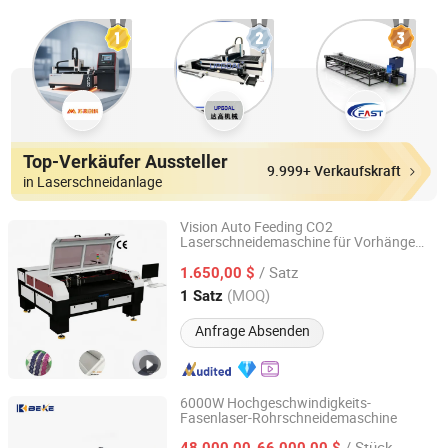
Top-Verkäufer Aussteller
9.999+ Verkaufskraft
in Laserschneidanlage
Vision Auto Feeding CO2
Laserschneidemaschine für Vorhänge
Chanxan (Changshu) Laser Technology Co., Ltd.
und Heimtextilien
/ Satz
1.650,00 $
Jiangsu, China
Seit 2026
(MOQ)
1 Satz
Anfrage Absenden
6000W Hochgeschwindigkeits-
Fasenlaser-Rohrschneidemaschine
Nanjing Byfo Machinery Co., Ltd.
/ Stück
48.000,00-66.000,00 $