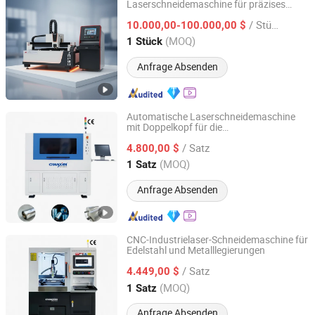
Laserschneidemaschine für präzises
Jiangsu SOHO Innovation & Technology Group Kasin
Schneiden von genauem Material für die
Industry & Trade Co., Ltd.
/ Stück
Fertigung von Aluminium und Stahl mit
10.000,00-100.000,00 $
fortschrittlichen Technologie-Funktionen
(MOQ)
1 Stück
Jiangsu, China
Seit 2025
Anfrage Absenden
Automatische Laserschneidemaschine
mit Doppelkopf für die
Chanxan (Changshu) Laser Technology Co., Ltd.
Elektronikproduktion von Rolle zu Bogen
/ Satz
4.800,00 $
Jiangsu, China
Seit 2026
(MOQ)
1 Satz
Anfrage Absenden
CNC-Industrielaser-Schneidemaschine für
Edelstahl und Metalllegierungen
Chanxan (Changshu) Laser Technology Co., Ltd.
/ Satz
4.449,00 $
Jiangsu, China
Seit 2026
(MOQ)
1 Satz
Anfrage Absenden