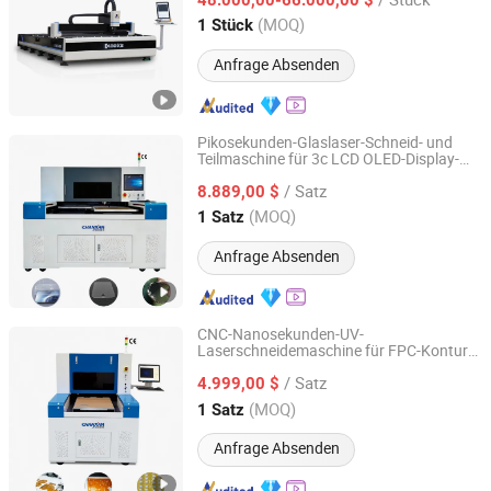
Jiangsu, China
Seit 2019
(MOQ)
1 Stück
Anfrage Absenden
Pikosekunden-Glaslaser-Schneid- und
Teilmaschine für 3c LCD OLED-Display-
Chanxan (Changshu) Laser Technology Co., Ltd.
Glas
/ Satz
8.889,00 $
Jiangsu, China
Seit 2026
(MOQ)
1 Satz
Anfrage Absenden
CNC-Nanosekunden-UV-
Laserschneidemaschine für FPC-Kontur-
Chanxan (Changshu) Laser Technology Co., Ltd.
und Coverlay-Bearbeitung
/ Satz
4.999,00 $
Jiangsu, China
Seit 2026
(MOQ)
1 Satz
Anfrage Absenden