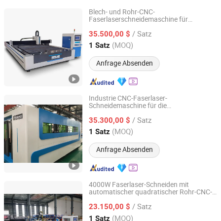
Blech- und Rohr-CNC-
Faserlaserschneidemaschine für
Nanjing Prima CNC Machinery Co., Ltd.
Edelstahlrohre
/ Satz
35.500,00 $
Jiangsu, China
Seit 2018
(MOQ)
1 Satz
Anfrage Absenden
Industrie CNC-Faserlaser-
Schneidemaschine für die
Nanjing Prima CNC Machinery Co., Ltd.
Blechbearbeitung mit vollständig
/ Satz
geschlossener Kabine und
35.300,00 $
Wechseltischen
Jiangsu, China
Seit 2018
(MOQ)
1 Satz
Anfrage Absenden
4000W Faserlaser-Schneiden mit
automatischer quadratischer Rohr-CNC-
Nanjing Prima CNC Machinery Co., Ltd.
Faserlaserschneidemaschine
/ Satz
23.150,00 $
Jiangsu, China
Seit 2018
(MOQ)
1 Satz