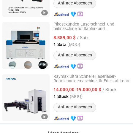
Anfrage Absenden
Pikosekunden-Laserschneid- und -
teilmaschine für Saphir- und
Chanxan (Changshu) Laser Technology Co., Ltd.
Instrumentenanzeigenglasbearbeitung
/ Satz
8.889,00 $
Jiangsu, China
Seit 2026
(MOQ)
1 Satz
Anfrage Absenden
Raymax Ultra Schnelle Faserlaser-
Rohrschneidemaschine für Edelstahlrohre
Anhui Zhongrui Machine Manufacturing Co., Ltd.
/ Stück
14.000,00-19.000,00 $
Anhui, China
Seit 2025
(MOQ)
1 Stück
Anfrage Absenden