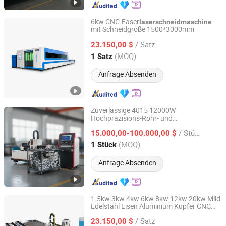
Kupfer
6kw CNC-Faser
laserschneidmaschine
mit Schneidgröße 1500*3000mm
Nanjing Prima CNC Machinery Co., Ltd.
/ Satz
23.150,00 $
Jiangsu, China
Seit 2018
(MOQ)
1 Satz
Anfrage Absenden
Zuverlässige 4015 12000W
Hochpräzisions-Rohr- und
Jiangsu SOHO Innovation & Technology Group Kasin
Blechlaserschneidemaschine für
Industry & Trade Co., Ltd.
/ Stück
effizientes Arbeiten
15.000,00-100.000,00 $
(MOQ)
1 Stück
Jiangsu, China
Seit 2025
Anfrage Absenden
1.5kw 3kw 4kw 6kw 8kw 12kw 20kw Mild
Edelstahl Eisen Aluminium Kupfer CNC
Nanjing Prima CNC Machinery Co., Ltd.
Blech- oder Rohrschneidemaschine für
/ Satz
automatisches elektrisches Faserlaser-
23.150,00 $