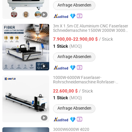
Anfrage Absenden
3m X 1.5m CE Aluminium CNC Faserlaser
Schneidemaschine 1500W 2000W 3000W
Shandong Fast CNC Machinery Co., Ltd
6000W 12000W Faserlaser Metall
/ Stück
Schneidemaschine für Kohlenstoffstahl,
7.900,00-22.900,00 $
Edelstahl, Aluminium, Kupfer
Shandong, China
Seit 2024
(MOQ)
1 Stück
Anfrage Absenden
1000W-6000W Faserlaser-
Rohrschneidemaschine Rohrlaser-
Nanjing Byfo Machinery Co., Ltd.
Schneidemaschine CNC-
/ Stück
Laserstahlrohrschneidemaschine
22.600,00 $
Jiangsu, China
Seit 2019
(MOQ)
1 Stück
Anfrage Absenden
3000W6000W 4020