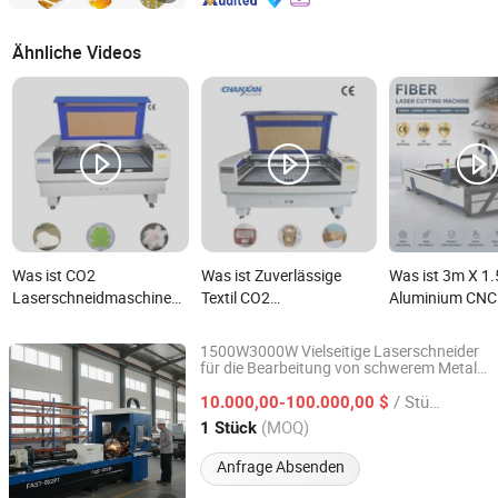
Ähnliche Videos
Was ist CO2
Was ist Zuverlässige
Was ist 3m X 1
Laserschneidmaschine
Textil CO2
Aluminium CNC
für die Produktion von
Laserschneidemaschine
Faserlaser
Spielzeugstoffen und
Stabiles Schneiden zu
Schneidemasch
1500W3000W Vielseitige Laserschneider
Gesichtsmasken
niedrigem Preis
1500W 2000W 
für die Bearbeitung von schwerem Metall
Jiangsu SOHO Innovation & Technology Group Kasin
und Holz für industrielle
6000W 12000
Industry & Trade Co., Ltd.
/ Stück
n
10.000,00-100.000,00 $
Laserschneidmaschine
Faserlaser Meta
(MOQ)
1 Stück
Schneidemaschi
Jiangsu, China
Seit 2025
Kohlenstoffstah
Anfrage Absenden
Edelstahl, Alum