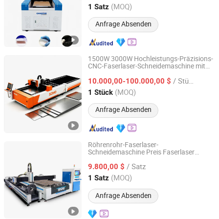
Jiangsu, China
Seit 2026
(MOQ)
1 Satz
Anfrage Absenden
1500W 3000W Hochleistungs-Präzisions-
CNC-Faserlaser-Schneidemaschine mit
Jiangsu SOHO Innovation & Technology Group Kasin
3000W Leistungsausgabe für Metall- und
Industry & Trade Co., Ltd.
/ Stück
Industrieanwendungen
10.000,00-100.000,00 $
(MOQ)
1 Stück
Jiangsu, China
Seit 2025
Anfrage Absenden
Röhrenrohr-Faserlaser-
Schneidemaschine Preis Faserlaser
Nanjing Prima Cnc Machinery Co., Ltd.
Schneiden 1kw 2kw 3kw Von Primapress
/ Satz
9.800,00 $
Jiangsu, China
Seit 2018
(MOQ)
1 Satz
Anfrage Absenden