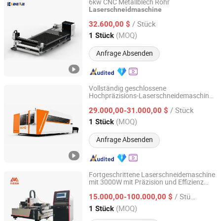
6kw CNC Metallblech Rohr
Laserschneidmaschine
Nanjing Byfo Machinery Co., Ltd.
/ Stück
32.600,00 $
Jiangsu, China
Seit 2019
(MOQ)
1 Stück
Anfrage Absenden
Vollständig geschlossene
Hochpräzisions-Laserschneidemaschine
Jiangsu SOHO Innovation & Technology Group Kasin
für verbesserte Sicherheit und
Industry & Trade Co., Ltd.
/ Stück
professionellen Industrieeinsatz
29.000,00-31.000,00 $
(MOQ)
1 Stück
Jiangsu, China
Seit 2025
Anfrage Absenden
Fortgeschrittene Laserschneidemaschine
mit 3000W mit Präzision und Effizienz
Jiangsu SOHO Innovation & Technology Group Kasin
Schneidausrüstung für
Industry & Trade Co., Ltd.
/ Stück
maßgeschneiderte Stoffe
15.000,00-100.000,00 $
(MOQ)
1 Stück
Jiangsu, China
Seit 2025