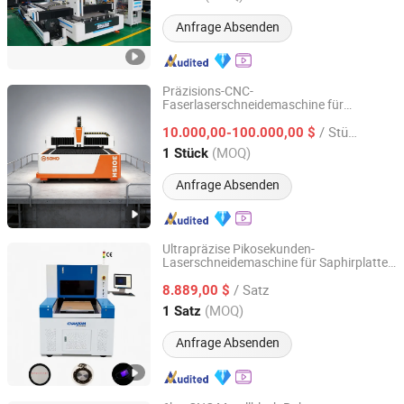
Anfrage Absenden
Präzisions-CNC-
Faserlaserschneidemaschine für
Jiangsu SOHO Innovation & Technology Group Kasin
überlegene Metallbearbeitung für
Industry & Trade Co., Ltd.
/ Stück
fortschrittliche industrielle Anwendungen
10.000,00-100.000,00 $
und vielseitige überlegene
(MOQ)
1 Stück
Metallbearbeitung
Jiangsu, China
Seit 2025
Anfrage Absenden
Ultrapräzise Pikosekunden-
Laserschneidemaschine für Saphirplatten
Chanxan (Changshu) Laser Technology Co., Ltd.
und Mini-Optiklinsen
/ Satz
8.889,00 $
Jiangsu, China
Seit 2026
(MOQ)
1 Satz
Anfrage Absenden