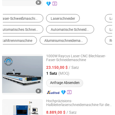
Laserschneidanlage
Lasergravur-Maschine
Laserschweißmaschine
Laserbeschriftungsanlage
Rohrschneidemaschine
Laser-Reinigungsmaschine
1000W Raycus Laser CNC Blechlaser-
Faser-Schneidemaschine
Nanjing Prima CNC Machinery Co., Ltd.
/ Satz
23.150,00 $
Jiangsu, China
Seit 2018
(MOQ)
1 Satz
Anfrage Absenden
Hochpräzisions-
Halbleiterlaserschneidemaschine für die
Chanxan (Changshu) Laser Technology Co., Ltd.
Verarbeitung von dünnem Glas und
/ Satz
Wafern
8.889,00 $