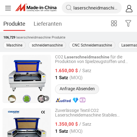
Produkte
Lieferanten
laserschneidmaschine
Produkte
106,729
Maschine
schneidemaschine
CNC Schneidemaschine
Lasermas
CO2
für die
Laserschneidmaschine
Produktion von Spielzeugstoffen und
Chanxan (Changshu) Laser Technology Co., Ltd.
Gesichtsmasken
/ Satz
1.650,00 $
Jiangsu, China
Seit 2026
(MOQ)
1 Satz
Anfrage Absenden
Zuverlässige Textil CO2
Laserschneidemaschine Stabiles
Chanxan (Changshu) Laser Technology Co., Ltd.
Schneiden zu niedrigem Preis
/ Satz
1.350,00 $
Jiangsu, China
Seit 2026
(MOQ)
1 Satz