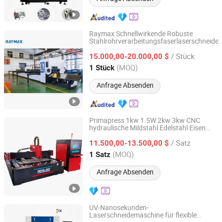
Raymax Schnellwirkende Robuste
Stahlrohrverarbeitungsfaserlaserschneide
Anhui Zhongrui Machine Manufacturing Co., Ltd.
/ Stück
15.000,00-20.000,00 $
Anhui, China
Seit 2025
(MOQ)
1 Stück
Anfrage Absenden
Primapress 1kw 1.5W 2kw 3kw CNC
hydraulische Mildstahl Edelstahl Eisen
Nanjing Prima Cnc Machinery Co., Ltd.
Aluminium Kupfer Blech automatische
/ Satz
Faserlaser Schneidemaschine für
11.500,00-13.500,00 $
Metallgravur
Jiangsu, China
Seit 2018
(MOQ)
1 Satz
Anfrage Absenden
UV-Nanosekunden-
Laserschneidemaschine für flexible
Chanxan (Changshu) Laser Technology Co., Ltd.