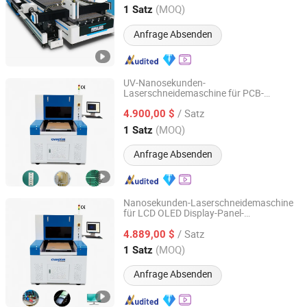
Schneiden
Jiangsu, China
Seit 2018
(MOQ)
1 Satz
Anfrage Absenden
UV-Nanosekunden-
Laserschneidemaschine für PCB-
Chanxan (Changshu) Laser Technology Co., Ltd.
Keramik-Halbleitersubstrate
/ Satz
4.900,00 $
Jiangsu, China
Seit 2026
(MOQ)
1 Satz
Anfrage Absenden
Nanosekunden-Laserschneidemaschine
für LCD OLED Display-Panel-
Chanxan (Changshu) Laser Technology Co., Ltd.
Glasabdeckfolie
/ Satz
4.889,00 $
Jiangsu, China
Seit 2026
(MOQ)
1 Satz
Anfrage Absenden