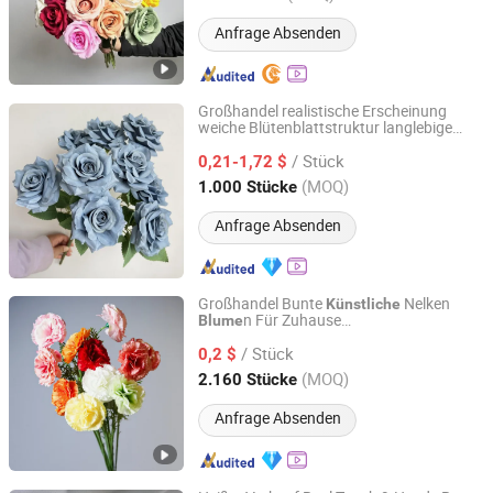
Anfrage Absenden
Großhandel realistische Erscheinung
weiche Blütenblattstruktur langlebige
Yiwu Orchid Craft Co., Ltd.
Seidenrose
künstliche
Blume
/ Stück
0,21-1,72 $
Zhejiang, China
Seit 2026
(MOQ)
1.000 Stücke
Anfrage Absenden
Großhandel Bunte
Nelken
Künstliche
n Für Zuhause
Blume
Shenzhen Fayfun Crafts Co., Ltd.
Hochzeitsdekoration Premium
Künstliche
/ Stück
n
0,2 $
Blume
Guangdong, China
Seit 2023
(MOQ)
2.160 Stücke
Anfrage Absenden