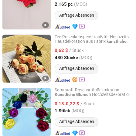
Guangdong, China
Seit 2024
(MOQ)
2.165 pc
Anfrage Absenden
Tee-Rosenknospenstrauß für Hochzeits-
Hausdekoration aus Fabrik
künstliche
Tianjin Shuangcun Craft Co., Ltd.
Blume
/ Stück
0,62 $
Tianjin, China
Seit 2025
(MOQ)
480 Stücke
Anfrage Absenden
Samtstoff-Rosensträuße Imitation
n Hochzeitsdekoration
Künstliche
Blume
Yiwu Orchid Craft Co., Ltd.
Großhandel Unterstützung
/ Stück
0,18-0,22 $
Zhejiang, China
Seit 2026
(MOQ)
1 Stück
Anfrage Absenden