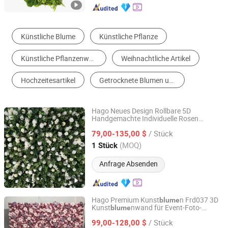
Künstliche Blume
Künstliche Pflanze
Künstliche Pflanzenwand
Weihnachtliche Artikel
Hochzeitesartikel
Getrocknete Blumen und Pflanzen
Hago Neues Design Rollbare 5D
Handgemachte Individuelle Rosen
Hangzhou Hago Enterprise Development Co., Ltd.
Wand für
Künstliche
Blume
/ Stück
Hochzeitsdekoration
79,00-135,00 $
Zhejiang, China
Seit 2026
(MOQ)
1 Stück
Anfrage Absenden
Hago Premium Kunst
n Frd037 3D
blume
Kunst
nwand für Event-Foto-
blume
Hangzhou Hago Enterprise Development Co., Ltd.
Hintergrundnutzung
/ Stück
99,00-128,00 $