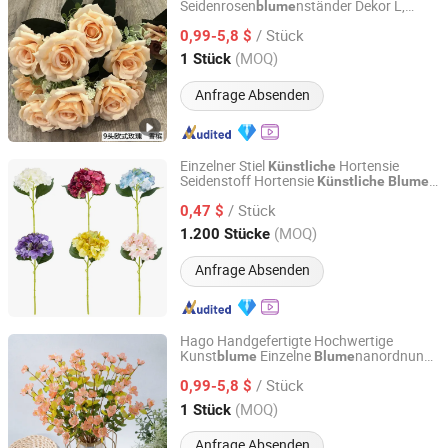
Seidenrosen
nständer Dekor L,
blume
Hangzhou Hago Enterprise Development Co., Ltd.
Lebensechte
mit
Künstliche
Blume
/ Stück
r Pflanzenanzeige für
0,99-5,8 $
Künstliche
Hochzeitsdekoration
Zhejiang, China
Seit 2026
(MOQ)
1 Stück
Anfrage Absenden
Einzelner Stiel
Hortensie
Künstliche
Seidenstoff Hortensie
n
Künstliche
Blume
Zhejiang Hansy Craft Co., Ltd
für die Wohnkultur
/ Stück
0,47 $
Zhejiang, China
Seit 2026
(MOQ)
1.200 Stücke
Anfrage Absenden
Hago Handgefertigte Hochwertige
Kunst
Einzelne
nanordnung
blume
Blume
Hangzhou Hago Enterprise Development Co., Ltd.
Simulationspflanze
/ Stück
Hochzeitsheimdekoration
0,99-5,8 $
Zhejiang, China
Seit 2026
(MOQ)
1 Stück
Anfrage Absenden