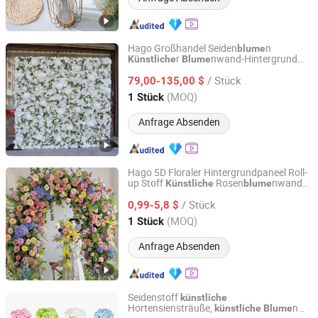
Hago Großhandel Seiden
n
blume
r
nwand-Hintergrund
Künstliche
Blume
Hangzhou Hago Enterprise Development Co., Ltd.
Die Strahlkraft der rosigen Romantik Rose
/ Stück
79,00-135,00 $
Zhejiang, China
Seit 2026
(MOQ)
1 Stück
Anfrage Absenden
Hago 5D Floraler Hintergrundpaneel Roll-
up Stoff
Rosen
nwand
Künstliche
blume
Hangzhou Hago Enterprise Development Co., Ltd.
für
/ Stück
Hochzeitsbühnenhintergrunddekoration
0,99-5,8 $
Zhejiang, China
Seit 2026
(MOQ)
1 Stück
Anfrage Absenden
Seidenstoff
künstliche
Hortensiensträuße,
n
künstliche
Blume
Zhejiang Hansy Craft Co., Ltd