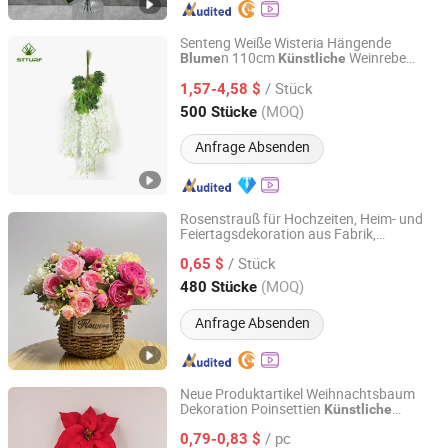
Senteng Weiße Wisteria Hängende
n 110cm
Weinrebe
Blume
Künstliche
Langfang Senteng Artificial Lawn Co., Ltd.
Seiden
für Hochzeit Heim
blume
/ Stück
Grünwand Dekoration
1,57-4,58 $
Hebei, China
Seit 2026
(MOQ)
500 Stücke
Anfrage Absenden
Rosenstrauß für Hochzeiten, Heim- und
Feiertagsdekoration aus Fabrik,
Tianjin Shuangcun Craft Co., Ltd.
n
künstliche
Blume
/ Stück
0,65 $
Tianjin, China
Seit 2025
(MOQ)
480 Stücke
Anfrage Absenden
Neue Produktartikel Weihnachtsbaum
Dekoration Poinsettien
Künstliche
Brilliant Art and Craft Limited Company
Wohnungsdekoration Dekorative
/ pc
Weihnachts
n
0,79-0,83 $
blume