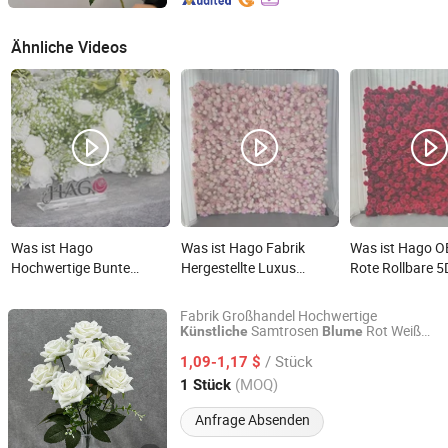
Ähnliche Videos
Was ist Hago
Was ist Hago Fabrik
Was ist Hago
Hochwertige Bunte
Hergestellte Luxus
Rote Rollbare 5
Gradient Roller
Künstliche Blumen
Rosenblumen
Seidenblumen Künstliche
Hochzeits Dekorative
Hintergrundwa
Fabrik Großhandel Hochwertige
Blumen Wand für
Blumenwand
Künstliche Bl
Samtrosen
Rot Weiß
Künstliche
Blume
Yunnan Nongshu Technology Co., Ltd
Anpassbare Echt-Touch Rose Dekorative
Hochzeitsveranstaltungen
Hintergrund
für
/ Stück
n Seiden
1,09-1,17 $
Blume
blume
Außenhochzeits
Yunnan, China
Seit 2026
(MOQ)
1 Stück
Anfrage Absenden