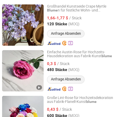
Großhandel Kunstseide Crape Myrtle
n für festliche Wohn- und
Blume
Tianjin Wuqing District Mujin Artificial Flower Factory
Hochzeitsdekoration Weihnachten Ostern
(Sole Proprietorship)
/ Stück
Halloween
1,66-1,77 $
(MOQ)
120 Stücke
Tianjin, China
Seit 2026
Anfrage Absenden
Einfache Austin-Rose für Hochzeits-
Hausdekoration aus Fabrik-Kunst
blume
Tianjin Shuangcun Craft Co., Ltd.
/ Stück
0,3 $
Tianjin, China
Seit 2025
(MOQ)
480 Stücke
Anfrage Absenden
Große Lint-Rose für Hochzeitsdekoration
aus Fabrik-Flanell-Kunst
blume
Tianjin Shuangcun Craft Co., Ltd.
/ Stück
0,43 $
Tianjin, China
Seit 2025
(MOQ)
600 Stücke