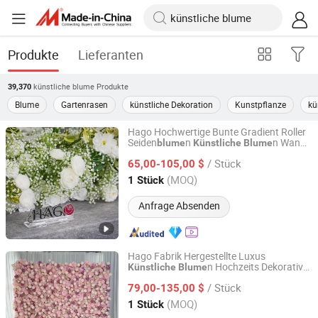
Produkte
Lieferanten
künstliche blume
Produkte
39,370
Blume
Gartenrasen
künstliche Dekoration
Kunstpflanze
kü
Hago Hochwertige Bunte Gradient Roller
Seiden
n
n Wand
blume
Künstliche
Blume
Hangzhou Hago Enterprise Development Co., Ltd.
für Hochzeitsveranstaltungen
/ Stück
65,00-105,00 $
Zhejiang, China
Seit 2026
(MOQ)
1 Stück
Anfrage Absenden
Hago Fabrik Hergestellte Luxus
n Hochzeits Dekorative
Künstliche
Blume
Hangzhou Hago Enterprise Development Co., Ltd.
nwand Hintergrund
Blume
/ Stück
79,00-135,00 $
Zhejiang, China
Seit 2026
(MOQ)
1 Stück