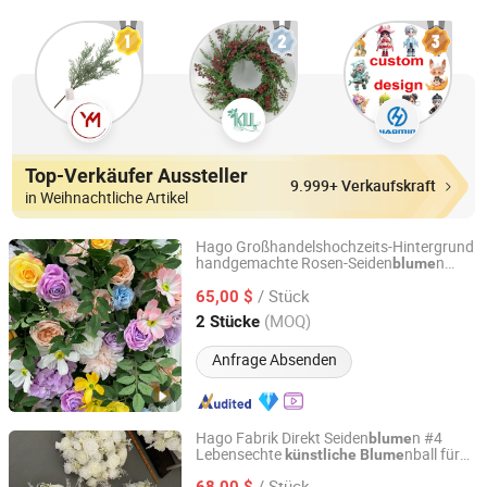
Top-Verkäufer Aussteller
9.999+ Verkaufskraft
in Weihnachtliche Artikel
Hago Großhandelshochzeits-Hintergrund
handgemachte Rosen-Seiden
n
blume
Hangzhou Hago Enterprise Development Co., Ltd.
nwand mit bunten
künstliche
Blume
/ Stück
Seidenrosen
65,00 $
Zhejiang, China
Seit 2026
(MOQ)
2 Stücke
Anfrage Absenden
Hago Fabrik Direkt Seiden
n #4
blume
Lebensechte
nball für
künstliche
Blume
Hangzhou Hago Enterprise Development Co., Ltd.
Hochzeitsgeburtstagsfeierdekoration
/ Stück
68,00 $