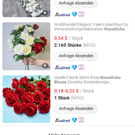
Anfrage Absenden
Großhandel Eleganz Fake Lisianthus für
Veranstaltungsdekoration
Künstliche
Shenzhen Fayfun Crafts Co., Ltd.
Seidenähnliche Stoff
blume
/ Stück
0,54 $
Guangdong, China
Seit 2023
(MOQ)
2.160 Stücke
Anfrage Absenden
Quelle Fabrik Samt Rose
Künstliche
Einzelne Rosenknospe
Blume
Yiwu Orchid Craft Co., Ltd.
Hochzeitsdekoration
/ Stück
Valentinstagsgeschenk Großhandel
0,18-0,22 $
Zhejiang, China
Seit 2026
(MOQ)
1 Stück
Anfrage Absenden