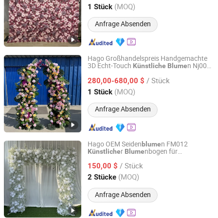
Zhejiang, China
Seit 2026
(MOQ)
1 Stück
Anfrage Absenden
Hago Großhandelspreis Handgemachte
3D Echt-Touch
n Nj001
Künstliche
Blume
Hangzhou Hago Enterprise Development Co., Ltd.
r
nbogen für
Künstliche
Blume
/ Stück
Hochzeitsbühne
280,00-680,00 $
Zhejiang, China
Seit 2026
(MOQ)
1 Stück
Anfrage Absenden
Hago OEM Seiden
n FM012
blume
r
nbogen für
Künstliche
Blume
Hangzhou Hago Enterprise Development Co., Ltd.
Hochzeitsfeier Hintergrunddekoration
/ Stück
150,00 $
Zhejiang, China
Seit 2026
(MOQ)
2 Stücke
Anfrage Absenden