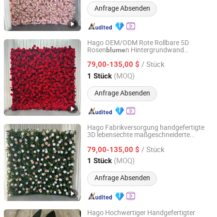
Anfrage Absenden
Hago OEM/ODM Rote Rollbare 5D
Rosen
n Hintergrundwand
blume
Hangzhou Hago Enterprise Development Co., Ltd.
nwand für
Künstliche
Blume
/ Stück
Außenhochzeitsdekoration
79,00-135,00 $
Zhejiang, China
Seit 2026
(MOQ)
1 Stück
Anfrage Absenden
Hago Fabrikversorgung handgefertigte
3D lebensechte maßgeschneiderte
Hangzhou Hago Enterprise Development Co., Ltd.
Kunst
n Wand für
blume
/ Stück
Hochzeitsveranstaltungen
79,00-135,00 $
Zhejiang, China
Seit 2026
(MOQ)
1 Stück
Anfrage Absenden
Hago Hochwertiger Handgefertigter