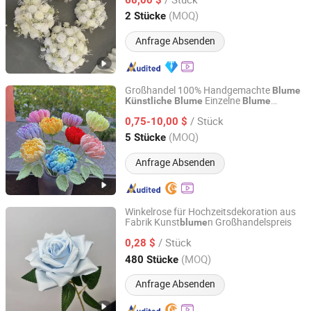
Zhejiang, China
Seit 2026
(MOQ)
2 Stücke
Anfrage Absenden
Großhandel 100% Handgemachte
Blume
Einzelne
Künstliche
Blume
Blume
Sihang Import and Export Trade (Dazhou) Co., Ltd.
Hochwertige Dahlie Häkel
blume
/ Stück
0,75-10,00 $
Sichuan, China
Seit 2024
(MOQ)
5 Stücke
Anfrage Absenden
Winkelrose für Hochzeitsdekoration aus
Fabrik Kunst
n Großhandelspreis
blume
Tianjin Shuangcun Craft Co., Ltd.
/ Stück
0,28 $
Tianjin, China
Seit 2025
(MOQ)
480 Stücke
Anfrage Absenden