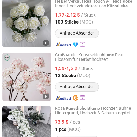
Heißer Verkauf Real Touch 9-Heads Rose
Innen Hochzeitsdekoration
Künstliche
Cangzhou Guangsu E-COMMERCE Co., Ltd.
Schöne Rose
Blume
/ Stück
1,77-2,12 $
Hebei, China
Seit 2023
(MOQ)
100 Stücke
Anfrage Absenden
Großhandel Kunstseiden
Pear
blume
Blossom für Herbsthochzeit
Weifang Sinoflora Crafts Co., Ltd.
Wohnzimmerdekoration
/ Stück
1,39-1,5 $
Shandong, China
Seit 2026
(MOQ)
12 Stücke
Anfrage Absenden
Rosa
Hochzeit Bühne
Künstliche
Blume
Hintergrund, Hochzeit & Geburtstagsfeier
Yiwu Orchid Craft Co., Ltd.
Dekoration
/ pcs
73,9 $
Zhejiang, China
Seit 2026
(MOQ)
1 pcs