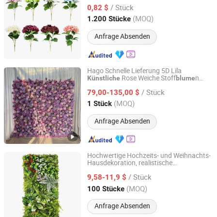
zur Wohnraumdekoration
/ Stück
0,82 $
Zhejiang, China
Seit 2026
(MOQ)
1.200 Stücke
Anfrage Absenden
Hago Schnelle Lieferung 5D Lila
Rose Weiche Stoff
n
Künstliche
blume
Hangzhou Hago Enterprise Development Co., Ltd.
Hintergrund Hochzeits
nwand
blume
/ Stück
79,00-135,00 $
Zhejiang, China
Seit 2026
(MOQ)
1 Stück
Anfrage Absenden
Hochwertige Hochzeits- und Weihnachts-
Hausdekoration, realistische
Rainbow Shijiazhuang New Materials Technology Co.,
Heimdekoration,
Pflanze,
künstliche
Ltd.
/ Stück
Wand
mit Fabrikgroßhandel
9,58-11,9 $
blume
(MOQ)
100 Stücke
Hebei, China
Seit 2025
Anfrage Absenden