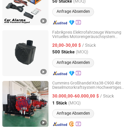
Guangdong, China
Seit 2023
(MOQ)
50 Stücke
Anfrage Absenden
Fabrikpreis Elektrofahrzeuge Warnung
Virtuelles Motorengeräuschsystem
Qufu Temb Automotive Electric Co., Ltd.
Esound Akustisches
/ Stück
Fahrzeugwarnsystem Vess Vsp Avas
20,00-30,00 $
Shandong, China
Seit 2021
(MOQ)
500 Stücke
Anfrage Absenden
Cummins Großhandel Kta38-C900 4bt
Dieselmotorkraftsystem Hochwertiges
GUANGZHOU GUP POWER MACHINERY MFG CO,.LTD
Kraftsystem
/ Stück
30.000,00-60.000,00 $
Guangdong, China
Seit 2024
(MOQ)
1 Stück
Anfrage Absenden