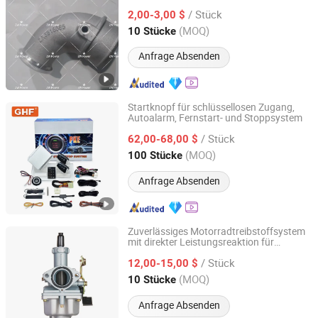
Dieselmotor-Ansaugsysteme in
/ Stück
Nutzfahrzeugen und Bussen
2,00-3,00 $
Sichuan, China
Seit 2025
(MOQ)
10 Stücke
Anfrage Absenden
Startknopf für schlüssellosen Zugang,
Autoalarm, Fernstart- und Stoppsystem
Zhongshan Xinyu Technology Co., Ltd
/ Stück
62,00-68,00 $
Guangdong, China
Seit 2023
(MOQ)
100 Stücke
Anfrage Absenden
Zuverlässiges Motorradtreibstoffsystem
mit direkter Leistungsreaktion für
Wenzhou Runtong Motor Vehicle Parts Co., Ltd.
Allgemeinmotoren
/ Stück
12,00-15,00 $
Zhejiang, China
Seit 2016
(MOQ)
10 Stücke
Anfrage Absenden