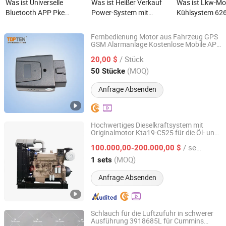
Was ist Universelle
Was ist Heißer Verkauf
Was ist Lkw-Mo
Bluetooth APP Pke
Power-System mit
Kühlsystem 62
Hochwertiges Pin Pad
original Kta50-C2000
6525014701 fü
Fernstart Auto Alarm
Diesel-Motor für Öl- und
Mercedes Benz
Fernbedienung Motor aus Fahrzeug GPS
System
Gaslösungen Mud-
GSM Alarmanlage Kostenlose Mobile APP
Topten Electronics Technology Limited
Verfolgung Tk208-Wy
Pumpe
/ Stück
20,00 $
Guangdong, China
Seit 2007
(MOQ)
50 Stücke
Anfrage Absenden
Hochwertiges Dieselkraftsystem mit
Originalmotor Kta19-C525 für die Öl- und
Guangzhou Gu-Power Technology Co., Ltd.
Gasindustrie Frac-Truck
/ sets
100.000,00-200.000,00 $
Guangdong, China
Seit 2024
(MOQ)
1 sets
Anfrage Absenden
Schlauch für die Luftzufuhr in schwerer
Ausführung 3918685L für Cummins
Sichuan Zhengwei Power Technology Co., Ltd