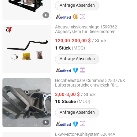
Anfrage Absenden
Abgasemissionsanlage 1599362
Abgassystem für Dieselmotoren
Fuzhou Guangling Electrical Machinery Equipment Co.,
Ltd.
/ Stück
120,00-200,00 $
(MOQ)
1 Stück
Fujian, China
Seit 2020
Anfrage Absenden
Hochbelastbare Cummins 3253776X
Lüfterstützbrücke entwickelt für
Sichuan Zhengwei Power Technology Co., Ltd
industrielle Motor-Kühlsysteme
/ Stück
2,00-3,00 $
Sichuan, China
Seit 2025
(MOQ)
10 Stücke
Anfrage Absenden
Lkw-Motor-Kühlsystem 62644A