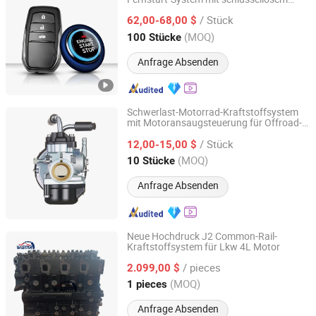
Zhongshan Xinyu Technology Co., Ltd
Zugang und Alarmanlage für Motorstopp
/ Stück
und Start des Autos
62,00-68,00 $
Guangdong, China
Seit 2023
(MOQ)
100 Stücke
Anfrage Absenden
Schwerlast-Motorrad-Kraftstoffsystem
mit Motoransaugsteuerung für Offroad-
Wenzhou Runtong Motor Vehicle Parts Co., Ltd.
Rennen
/ Stück
12,00-15,00 $
Zhejiang, China
Seit 2016
(MOQ)
10 Stücke
Anfrage Absenden
Neue Hochdruck J2 Common-Rail-
Kraftstoffsystem für Lkw 4L Motor
Yantai Wistar Automobile Parts Co., Ltd
/ pieces
2.099,00 $
Shandong, China
Seit 2024
(MOQ)
1 pieces
Anfrage Absenden