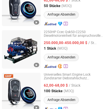
und Alarmanlage
62,00-68,00 $
Guangdong, China
Seit 2023
(MOQ)
50 Stücke
Anfrage Absenden
2250HP Ccec Qsk50-C2250
Dieselmotoreinheit für anspruchsvolle
Guangzhou Gu-Power Technology Co., Ltd.
Bergbauoperationen
/ Stück
250.000,00-450.000,00 $
Guangdong, China
Seit 2024
(MOQ)
1 Stück
Anfrage Absenden
Universelles Smart Engine Lock
Zündstarter Diebstahlschutz
Zhongshan Xinyu Technology Co., Ltd
Fernbedienung Pke Ein-Knopf Start Stopp
/ Stück
Autoalarm Schlüsseloses Zugangssystem
62,00-68,00 $
Guangdong, China
Seit 2023
(MOQ)
100 Stücke
Anfrage Absenden