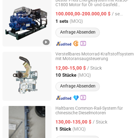
Bester Preis Energiesystem mit Kta50-
C1800 Motor für Öl- und Gasfeld
Guangzhou Gu-Power Technology Co., Ltd.
Marineboot-Ausrüstung
/ sets
100.000,00-200.000,00 $
Guangdong, China
Seit 2024
(MOQ)
1 sets
Anfrage Absenden
Verstellbares Motorrad-Kraftstoffsystem
mit Motoransaugsteuerung
Wenzhou Runtong Motor Vehicle Parts Co., Ltd.
/ Stück
12,00-15,00 $
Zhejiang, China
Seit 2016
(MOQ)
10 Stücke
Anfrage Absenden
Haltbares Common-Rail-System für
chinesische Dieselmotoren
Zhejiang Feiman Power Equipments Co., Ltd.
/ Stück
130,00-135,00 $
Zhejiang, China
Seit 2024
(MOQ)
1 Stück