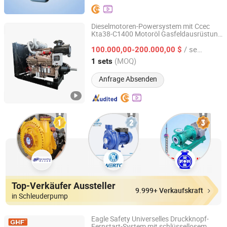
Dieselmotoren-Powersystem mit Ccec
Kta38-C1400 Motoröl Gasfeldausrüstung
Guangzhou Gu-Power Technology Co., Ltd.
Bootstechnik
/ sets
100.000,00-200.000,00 $
Guangdong, China
Seit 2024
(MOQ)
1 sets
Anfrage Absenden
Top-Verkäufer Aussteller
9.999+ Verkaufskraft
in Schleuderpump
Eagle Safety Universelles Druckknopf-
Fernstart-System mit schlüssellosem