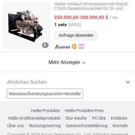
Heißer Verkauf Stromsystem mit Kta50-
C1600 Dieselmotoreinheit für Öl- und
Guangzhou Gu-Power Technology Co., Ltd.
Gasfeldgeräte Bohrpumpe
/ sets
250.000,00-300.000,00 $
Guangdong, China
Seit 2024
(MOQ)
1 sets
Anfrage Absenden
Mehr Anzeigen
Ähnliches Suchen
Wasseraufbereitungssystem Hersteller
Systemkomponente Hersteller
Heiße Produkte
Heiße Produkte Preis
Heiße Großhandelsprodukte
Star-Käufer
PC-Site
Einblicke
Umkehrosmoseanlage Hersteller
Über uns
Nutzungsvertrag
Datenschutzerklärung
Kontakt
Wasserfiltersystem Hersteller
Drucksystem Fabriken
Copyright © 2026 Focus Technology Co., Ltd. All Rights Reserved