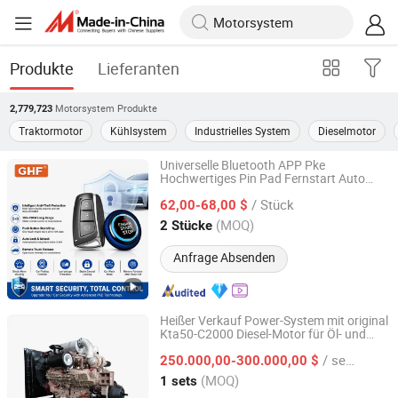
Produkte
Lieferanten
Motorsystem
Produkte
2,779,723
Traktormotor
Kühlsystem
Industrielles System
Dieselmotor
Universelle Bluetooth APP Pke
Hochwertiges Pin Pad Fernstart Auto
Zhongshan Xinyu Technology Co., Ltd
Alarm System
/ Stück
62,00-68,00 $
Guangdong, China
Seit 2023
(MOQ)
2 Stücke
Anfrage Absenden
Heißer Verkauf Power-System mit original
Kta50-C2000 Diesel-Motor für Öl- und
Guangzhou Gu-Power Technology Co., Ltd.
Gaslösungen Mud-Pumpe
/ sets
250.000,00-300.000,00 $
Guangdong, China
Seit 2024
(MOQ)
1 sets