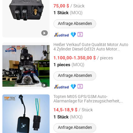
Vorheizsteuerungseinheit Schneller Start
/ Stück
Kaltwetterstartrelais Hochleistungsfähig
75,00 $
Langlebig Automobil E
Hubei, China
Seit 2026
(MOQ)
1 Stück
Anfrage Absenden
Heißer Verkauf Gute Qualität Motor Auto
4 Zylinder Diesel Qd32t Auto Motor
Yantai Wistar Automobile Parts Co., Ltd
Systeme
/ pieces
1.100,00-1.350,00 $
Shandong, China
Seit 2024
(MOQ)
1 pieces
Anfrage Absenden
Topten Mt05 GPS/GSM Auto-
Alarmanlage für Fahrzeugsicherheit,
Topten Electronics Technology Limited
Fahrzeug Online Live-Tracking, Motor-
/ Stück
Alarm (MT05-TN)
14,5-18,9 $
Guangdong, China
Seit 2007
(MOQ)
1 Stück
Anfrage Absenden