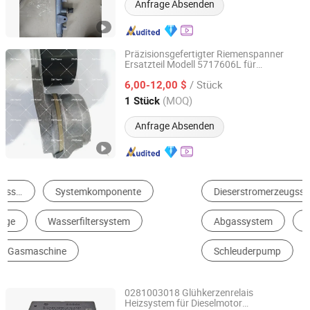
Anfrage Absenden
Präzisionsgefertigter Riemenspanner
Ersatzteil Modell 5717606L für
Sichuan Zhengwei Power Technology Co., Ltd
überlegene Motorstabilität und reduzierte
/ Stück
Vibration
6,00-12,00 $
Sichuan, China
Seit 2025
(MOQ)
1 Stück
Anfrage Absenden
Dieserstromerzeugsserie
Kraftstoffsystem
Abgassystem
Kühlsystem
Motor
Schleuderpump
0281003018 Glühkerzenrelais
Heizsystem für Dieselmotor
Hubei Donzhen Industry and Trading Co., Ltd