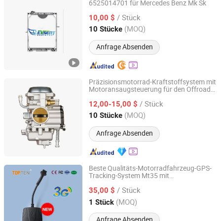
6525014701 für Mercedes Benz Mk Sk
XINXIANG EVSENT RADIATOR CO., LTD.
/ Stück
10,00 $
Henan, China
Seit 2021
(MOQ)
10 Stücke
Anfrage Absenden
Präzisionsmotorrad-Kraftstoffsystem mit
Motoransaugsteuerung für den Offroad-
Wenzhou Runtong Motor Vehicle Parts Co., Ltd.
Rennsport
/ Stück
12,00-15,00 $
Zhejiang, China
Seit 2016
(MOQ)
10 Stücke
Anfrage Absenden
Beste Qualitäts-Motorradfahrzeug-GPS-
Tracking-System Mt35 mit
Topten Electronics Technology Limited
Sicherheitsmotorabschaltung Live-
/ Stück
Tracking-Ef
35,00 $
Guangdong, China
Seit 2007
(MOQ)
1 Stück
Anfrage Absenden