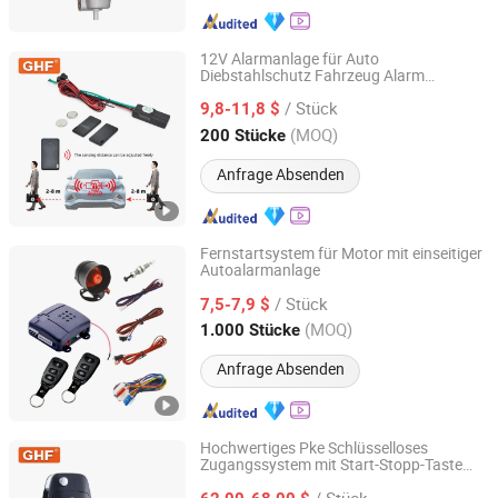
12V Alarmanlage für Auto
Diebstahlschutz Fahrzeug Alarm
Zhongshan Xinyu Technology Co., Ltd
Motorabschaltung 2.4GHz Auto
/ Stück
Wegfahrsperre RFID Sicherheitssystem
9,8-11,8 $
Guangdong, China
Seit 2023
(MOQ)
200 Stücke
Anfrage Absenden
Fernstartsystem für Motor mit einseitiger
Autoalarmanlage
Shanghai Anma Industry Co., Ltd.
/ Stück
7,5-7,9 $
Shanghai, China
Seit 2019
(MOQ)
1.000 Stücke
Anfrage Absenden
Hochwertiges Pke Schlüsselloses
Zugangssystem mit Start-Stopp-Taste
Zhongshan Xinyu Technology Co., Ltd
und Fernbedienung für die Motorortung
/ Stück