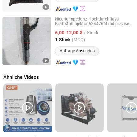
Niedrigimpedanz-Hochdurchfluss-
Kraftstoffinjektor 5344766f mit präzise
Sichuan Zhengwei Power Technology Co., Ltd
abgestimmten Durchflussraten und
/ Stück
verbesserter Haltbarkeit für moderne
6,00-12,00 $
e
Motorsystem
Sichuan, China
Seit 2025
(MOQ)
1 Stück
Anfrage Absenden
Ähnliche Videos