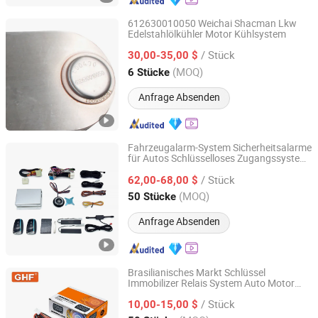
612630010050 Weichai Shacman Lkw
Edelstahlölkühler Motor Kühlsystem
Jinan Carman International Trade Co., Ltd.
/ Stück
30,00-35,00 $
Shandong, China
Seit 2015
(MOQ)
6 Stücke
Anfrage Absenden
Fahrzeugalarm-System Sicherheitsalarme
für Autos Schlüsselloses Zugangssystem
Zhongshan Xinyu Technology Co., Ltd
Start-Stopp-Knopf für alte Autos
/ Stück
62,00-68,00 $
Guangdong, China
Seit 2023
(MOQ)
50 Stücke
Anfrage Absenden
Brasilianisches Markt Schlüssel
Immobilizer Relais System Auto Motor
Zhongshan Xinyu Technology Co., Ltd
Passwort Sperr Alarm System mit
/ Stück
aktualisiertem neuen Tür Diebstahl Schutz
10,00-15,00 $
Auto Immobilizer