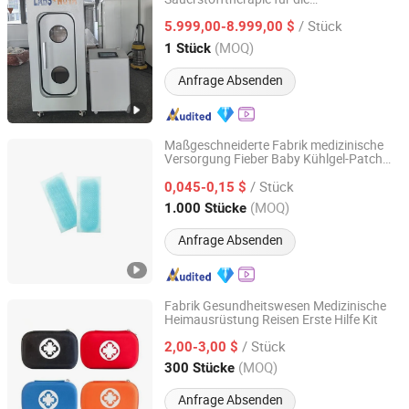
Zhengzhou Well-Known Instrument and Equipment Co.,
Gesundheitsversorgung
Ltd.
/ Stück
5.999,00-8.999,00 $
(MOQ)
1 Stück
Henan, China
Seit 2019
Anfrage Absenden
Maßgeschneiderte Fabrik medizinische
Versorgung Fieber Baby Kühlgel-Patch
Yangzhou Goldenwell Import&Export Co., Ltd.
für
Gesundheitsversorgung
/ Stück
0,045-0,15 $
Jiangsu, China
Seit 2020
(MOQ)
1.000 Stücke
Anfrage Absenden
Fabrik Gesundheitswesen Medizinische
Heimausrüstung Reisen Erste Hilfe Kit
Ningbo Yiyuankang International Trade Co., Ltd.
/ Stück
2,00-3,00 $
Zhejiang, China
Seit 2021
(MOQ)
300 Stücke
Anfrage Absenden