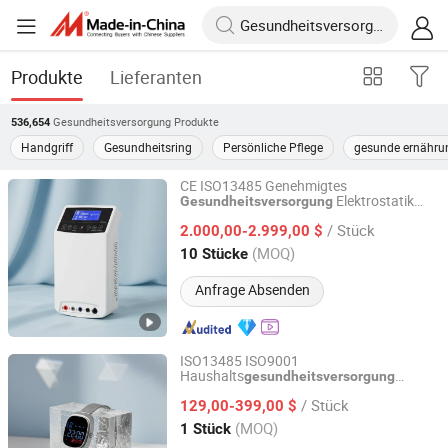
Produkte
Lieferanten
Gesundheitsversorgung
Produkte
536,654
Handgriff
Gesundheitsring
Persönliche Pflege
gesunde ernähru
CE ISO13485 Genehmigtes
Elektrostatik
Gesundheitsversorgung
Hubei YJT Intelligent Technology Group Co., Ltd.
Optische Therapie Negative Potential
/ Stück
Ionen Elektrische Hochpotentialtherapie
2.000,00-2.999,00 $
Gerät
Hubei, China
Seit 2011
(MOQ)
10 Stücke
Anfrage Absenden
ISO13485 ISO9001
Haushalts
gesundheitsversorgung
Hubei YJT Intelligent Technology Group Co., Ltd.
650nm Blutreiniger Soft-Laser-
/ Stück
Bestrahlung Kaltlaser-Uhr für
129,00-399,00 $
zerebrovaskuläre Erkrankungen Diabetes
Hubei, China
Seit 2011
(MOQ)
1 Stück