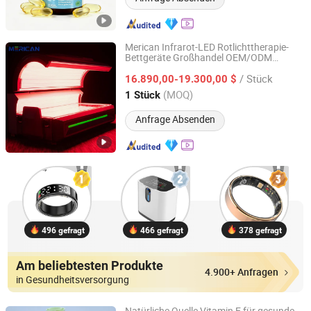
Merican Infrarot-LED Rotlichttherapie-
Bettgeräte Großhandel OEM/ODM
Guangzhou Merican Optoelectronic Technology Co., Ltd.
Wellness Schönheitssalon
/ Stück
Schmerzlinderung
16.890,00-19.300,00 $
PDT
Gesundheitsversorgung
Guangdong, China
Seit 2025
(MOQ)
1 Stück
Photobiomodulation Maschine
Anfrage Absenden
496 gefragt
466 gefragt
378 gefragt
Am beliebtesten Produkte
4.900+ Anfragen
in Gesundheitsversorgung