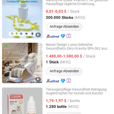
Natürliche Quelle Vitamin E für gesunde
Hautpflege tägliche Ernährung
Qingdao Double Whale Pharmaceutical Co., Ltd.
Antioxidative Unterstützung
/ Stück
Immungesundheit strahlende Haut
0,01-0,03 $
Zellschutz Hautelastizität
Shandong, China
Seit 2025
(MOQ)
300.000 Stücke
Anfrage Absenden
Neues Design Luxus beheizter
Gesundheits-Zero-Gravity-SPA-Sitz aus
Jinhua Comfort Health Technology Co., Ltd
Kunstleder für das Wohnzimmer,
/ Stück
elektronischer Stuhl mit
1.480,00-1.580,00 $
Ganzkörpermassage
Zhejiang, China
Seit 2024
(MOQ)
1 Stück
Anfrage Absenden
Tieraugenpflege Gesundheit Reinigung
Augentropfen für Hunde und Katzen
Dongguan Huashenghang Biotechnology Co., Ltd.
/ bottle
1,79-1,97 $
Guangdong, China
Seit 2026
(MOQ)
1.280 bottle