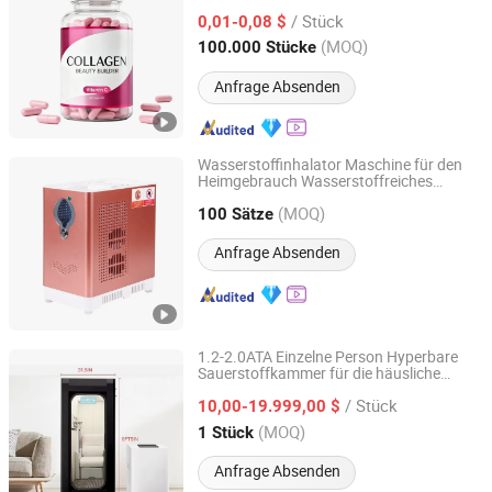
Vitamin C Kollagenkapsel für
/ Stück
Hautschönheit
0,01-0,08 $
Hebei, China
Seit 2025
(MOQ)
100.000 Stücke
Anfrage Absenden
Wasserstoffinhalator Maschine für den
Heimgebrauch Wasserstoffreiches
Health&Health (Group)Co.,Ltd.
Wasser Generator
(MOQ)
Gesundheitsinstrument
100 Sätze
Guangdong, China
Seit 2011
Anfrage Absenden
1.2-2.0ATA Einzelne Person Hyperbare
Sauerstoffkammer für die häusliche
Guangzhou Kainuo Gas Equipment Co., Ltd.
und
Gesundheitsversorgung
/ Stück
Sporterholung
10,00-19.999,00 $
Guangdong, China
Seit 2026
(MOQ)
1 Stück
Anfrage Absenden