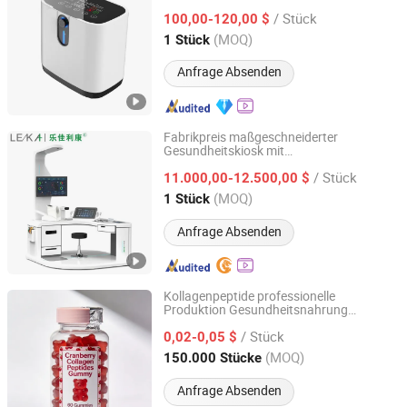
Abnormaler Alarm
/ Stück
Therapiebedarf
100,00-120,00 $
Gesundheitsversorgung
Anhui, China
Seit 2020
(MOQ)
1 Stück
Anfrage Absenden
Fabrikpreis maßgeschneiderter
Gesundheitskiosk mit
Henan Lejia Electronic Technology Co., Ltd.
Körpergewichtsmessfunktion
/ Stück
11.000,00-12.500,00 $
Henan, China
Seit 2023
(MOQ)
1 Stück
Anfrage Absenden
Kollagenpeptide professionelle
Produktion Gesundheitsnahrung
Glory (Wuxi) Nutrition Technology Co., Ltd
Cranberry Schönheit und Hautpflege
/ Stück
Gummibärchen
0,02-0,05 $
Jiangsu, China
Seit 2025
(MOQ)
150.000 Stücke
Anfrage Absenden