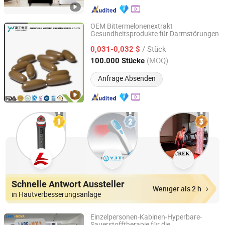
OEM Bittermelonenextrakt
Gesundheitsprodukte für Darmstörungen
Shandong Yuwang Pharmaceutical Co., Ltd.
/ Stück
0,031-0,032 $
Shandong, China
Seit 2013
(MOQ)
100.000 Stücke
Anfrage Absenden
Schnelle Antwort Aussteller
Weniger als 2 h
in Hautverbesserungsanlage
Einzelpersonen-Kabinen-Hyperbare-
Sauerstofftherapie für die