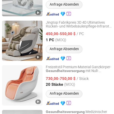
Anfrage Absenden
Jingtop Fabrikpreis 3D 4D Ultimatives
Rücken- und Wirbelsäulenpflege-Infrarot-
Fujian Jingtuo Health Technology Co., Ltd.
Physiotherapie-Massagegerät für
/ PC
Gesundheitsmassagen
450,00-550,00 $
Fujian, China
Seit 2023
(MOQ)
1 PC
Anfrage Absenden
Freizeitstil Premium-Material Ganzkörper-
mit Null-
Gesundheitsversorgung
Reead (Shanghai) Intelligent Technology Co., Ltd.
Schwerkraft-Wärmekompression für
/ Stück
Zuhause Büro platzsparendes Design
730,00-750,00 $
elektrischer Massagesessel
Shanghai, China
Seit 2025
(MOQ)
20 Stücke
Anfrage Absenden
Medizinischer
Gesundheitsversorgung