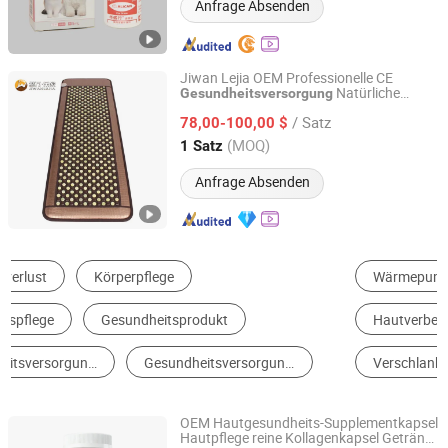
Anfrage Absenden
Jiwan Lejia OEM Professionelle CE
Natürliche
Gesundheitsversorgung
Anshan Jiwan Jade Mattress Co., Ltd
Nephritstein Physikalische Therapie
/ Satz
Infrarot Jade Matte Bio Magnetische
78,00-100,00 $
Thermo Körpermassage Matratze
Liaoning, China
Seit 2025
(MOQ)
1 Satz
Anfrage Absenden
Wärmepumpe
Rollstuhl
Papier Geschenktüte
Hautverbesserungsanlage
Aufreibungsstuhl
Verschlankinstrument
OEM Hautgesundheits-Supplementkapsel
Hautpflege reine Kollagenkapsel Getränk
Hebei Songhekang Biotechnology Co., Ltd