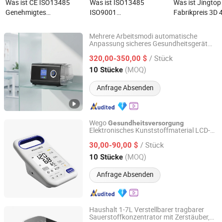
Was ist CE ISO13485
Was ist ISO13485
Was ist Jingtop
Genehmigtes
ISO9001
Fabrikpreis 3D 
Gesundheitsversorgung
Haushaltsgesundheitsversorgung
Ultimatives Rüc
Elektrostatik Optische
650nm Blutreiniger Soft-
Wirbelsäulenpfl
Mehrere Arbeitsmodi automatische
Therapie Negative
Laser-Bestrahlung
Infrarot-Physio
Anpassung sicheres Gesundheitsgerät
Qingdao New Stone Imp&Exp Co., Ltd.
für die häusliche Pflege Ventilator
Potential Ionen
Kaltlaser-Uhr für
Massagegerät f
/ Stück
320,00-350,00 $
Elektrische
zerebrovaskuläre
Gesundheitsm
Shandong, China
Seit 2024
(MOQ)
10 Stücke
Hochpotentialtherapie
Erkrankungen Diabetes
Gerät
Anfrage Absenden
Wego
Gesundheitsversorgung
Elektronisches Kunststoffmaterial LCD-
Foosin Medical Supplies Inc., Ltd.
Anzeige Blutdruckmessgerät
/ Stück
30,00-90,00 $
Shandong, China
Seit 2011
(MOQ)
10 Stücke
Anfrage Absenden
Haushalt 1-7L Verstellbarer tragbarer
Sauerstoffkonzentrator mit Zerstäuber,
Hefei Yameina Environmental Medical Equipment Co., Ltd.