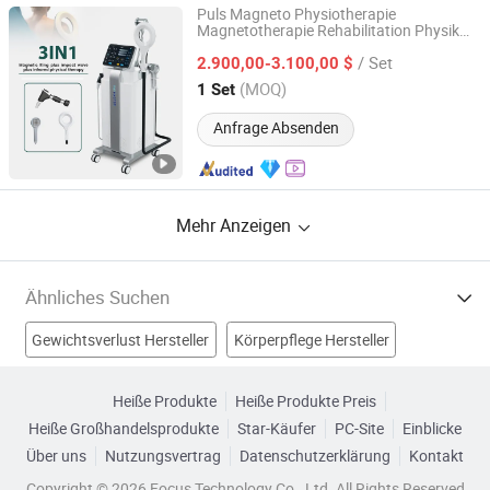
Puls Magneto Physiotherapie
Magnetotherapie Rehabilitation Physik
Beijing Sleeper Beauty Technology Co., Ltd.
PEMF Stoßwelle Physiotherapie
/ Set
Magnetotherapie Gesundheitsgerät
2.900,00-3.100,00 $
Beijing, China
Seit 2025
(MOQ)
1 Set
Anfrage Absenden
Mehr Anzeigen
Ähnliches Suchen
Gewichtsverlust Hersteller
Körperpflege Hersteller
Schönheitspflege Hersteller
Gesundheitsprodukt Hersteller
Heiße Produkte
Heiße Produkte Preis
Heiße Großhandelsprodukte
Star-Käufer
PC-Site
Einblicke
Gesundheitsversorgungsausstattung Fabriken
Über uns
Nutzungsvertrag
Datenschutzerklärung
Kontakt
Gesundheitsversorgung Lebensmittel Fabriken
Copyright © 2026 Focus Technology Co., Ltd. All Rights Reserved