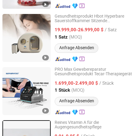
Gesundheitsprodukt Hbot Hyperbare
Sauerstoffkammer Sitzende
Nanjing Kingshare Biotechnology Co., Ltd.
Physiotherapie Maschine 2 Jahre
/ Satz
Garantie
19.999,00-26.999,00 $
Jiangsu, China
Seit 2025
(MOQ)
1 Satz
Anfrage Absenden
PRO Max Gewebereparatur
Gesundheitsprodukt Tecar-Therapiegerät
Guangzhou Kapha Electronic Technology Co., Ltd.
/ Stück
1.699,00-2.499,00 $
Guangdong, China
Seit 2017
(MOQ)
1 Stück
Anfrage Absenden
Reines Vitamin A für die
Augengesundheitspflege
Qingdao Guohai Bio-Pharmaceuticals Co., Ltd.
/ Stück