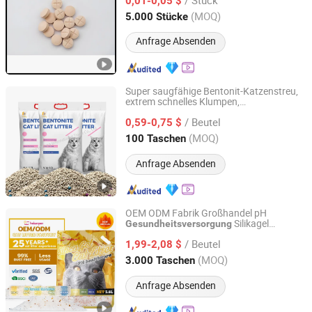
0,01-0,05 $
Shandong, China
Seit 2026
(MOQ)
5.000 Stücke
Anfrage Absenden
Super saugfähige Bentonit-Katzenstreu,
extrem schnelles Klumpen,
Shandong Haifang International Trade Co., Ltd.
langanhaltende Geruchsneutralisation,
/ Beutel
geringer Staub zur Pflege der Gesundheit
0,59-0,75 $
von Katzen, hochwertige Katzenstreu
Shandong, China
Seit 2024
(MOQ)
100 Taschen
Anfrage Absenden
OEM ODM Fabrik Großhandel pH
Silikagel
Gesundheitsversorgung
Haisen Pet Technology (Inner Mongolia) Co., Ltd.
Katzenstreu Sand
/ Beutel
1,99-2,08 $
InnerMongolia, China
Seit 2024
(MOQ)
3.000 Taschen
Anfrage Absenden