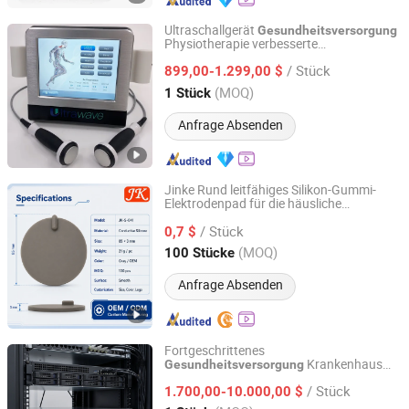
Ultraschallgerät
Gesundheitsversorgung
Physiotherapie verbesserte
Guangzhou Newbelle Technology Co., Ltd.
Gewebeentspannung Ultraschallgerät
/ Stück
899,00-1.299,00 $
Guangdong, China
Seit 2023
(MOQ)
1 Stück
Anfrage Absenden
Jinke Rund leitfähiges Silikon-Gummi-
Elektrodenpad für die häusliche
Huizhou Jinke Daodian Rubber Products Co., Ltd.
Gesundheitsversorgung
/ Stück
0,7 $
Guangdong, China
Seit 2025
(MOQ)
100 Stücke
Anfrage Absenden
Fortgeschrittenes
Krankenhaus
Gesundheitsversorgung
Hunan Eter Medical Co., Ltd.
Pflegeanrufsystem für verbesserte
/ Stück
Patientenkommunikation
1.700,00-10.000,00 $