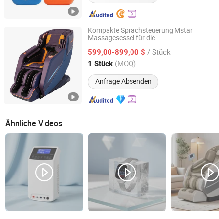
Kompakte Sprachsteuerung Mstar
Massagesessel für die
Hefei Morningstar Healthmate Fitness Co., Ltd.
Körpergesundheitspflege
/ Stück
599,00-899,00 $
Anhui, China
Seit 2010
(MOQ)
1 Stück
Anfrage Absenden
Ähnliche Videos