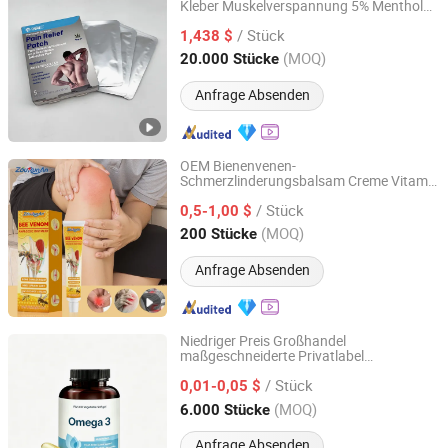
Kleber Muskelverspannung 5% Menthol
PLANET (ANHUI) INTERNATIONAL CO., LTD.
Schmerzlinderndes Pflaster für
/ Stück
Erwachsene
1,438 $
Jiangsu, China
Seit 2023
(MOQ)
20.000 Stücke
Anfrage Absenden
OEM Bienenvenen-
Schmerzlinderungsbalsam Creme Vitamin
Zourunan Pharmaceutical (Fujian) Co., Ltd.
Gel Körper Orthopädisches Lendenhals-
/ Stück
Pflaster Arthritis Gelenk-Salbe für
0,5-1,00 $
Entspannung
Gesundheitsversorgung
Fujian, China
Seit 2026
(MOQ)
200 Stücke
Anfrage Absenden
Niedriger Preis Großhandel
maßgeschneiderte Privatlabel
Henan Biosio Biotech Co., Ltd.
Herz-Kreislauf-
Gesundheitsversorgung
/ Stück
Gesundheit DHA EPA Omega 3
0,01-0,05 $
Weichkapseln 1000mg Fischöl Softgel
Henan, China
Seit 2019
(MOQ)
6.000 Stücke
Anfrage Absenden