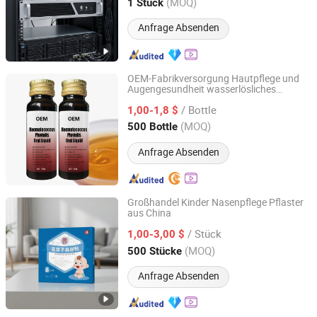
Hunan, China
Seit 2018
(MOQ)
1 Stück
Anfrage Absenden
OEM-Fabrikversorgung Hautpflege und
Augengesundheit wasserlösliches
Guangzhou Tangcheng Technology Co., Ltd.
Astaxanthin orale Flüssigkeit
/ Bottle
1,00-1,8 $
Guangdong, China
Seit 2021
(MOQ)
500 Bottle
Anfrage Absenden
Großhandel Kinder Nasenpflege Pflaster
aus China
Henan Tangbainian Health Management Co., Ltd.
/ Stück
1,00-3,00 $
Henan, China
Seit 2025
(MOQ)
500 Stücke
Anfrage Absenden