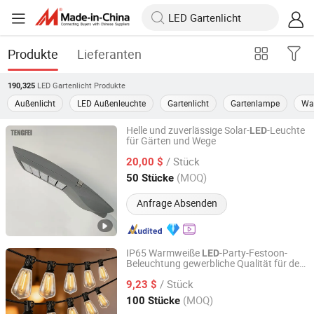
Produkte
Lieferanten
LED Gartenlicht
Produkte
190,325
Außenlicht
LED Außenleuchte
Gartenlicht
Gartenlampe
Was
Helle und zuverlässige Solar-
-Leuchte
LED
für Gärten und Wege
Yangzhou Tengfei Steel Lighting Equipment Co., Ltd
/ Stück
20,00 $
Jiangsu, China
Seit 2025
(MOQ)
50 Stücke
Anfrage Absenden
IP65 Warmweiße
-Party-Festoon-
LED
Beleuchtung gewerbliche Qualität für den
Ningbo Hengboyi Lamp Co., Ltd.
Außenbereich St38 Lichterkette für
/ Stück
Terrasse Garten Feiertag Hochzeit Licht
9,23 $
Zhejiang, China
Seit 2025
(MOQ)
100 Stücke