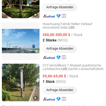
Anfrage Absenden
Huachuang Fabrik Heißer Verkauf
Innovatives Solar
LED
Chongqing Huachuang Intelligent Equipment Co., Ltd.
Straßen-/Weg-/
mit verzinkten
Gartenlicht
/ Stück
Pfosten Hochwertige Außenmodullampe
260,00-300,00 $
Chongqing, China
Seit 2025
(MOQ)
2 Stücke
Anfrage Absenden
CCT einstellbare 7-Shaped quadratische
Lichtleuchte
Garten Landschaftslicht
LED
Changzhou Xingchenzhiguang Lighting Technology Co.,
Ltd.
/ Stück
59,00-69,00 $
(MOQ)
1 Stück
Jiangsu, China
Seit 2025
Anfrage Absenden