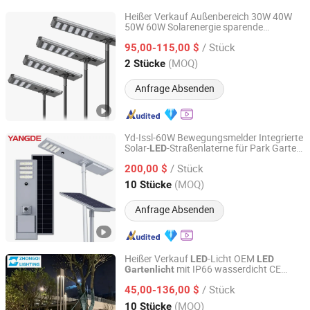
Heißer Verkauf Außenbereich 30W 40W
50W 60W Solarenergie sparende
Jiangsu Shangying Photoelectric Technology Co., Ltd
Beleuchtung Außenbereich Alles in Einem
/ Stück
integriertes
Gartenweg Solar
95,00-115,00 $
LED
Straßenlicht
Jiangsu, China
Seit 2024
(MOQ)
2 Stücke
Anfrage Absenden
Yd-Issl-60W Bewegungsmelder Integrierte
Solar-
-Straßenlaterne für Park Garten
LED
Yangde Electric Group Co., Ltd.
Weg mit CE
/ Stück
200,00 $
Jiangsu, China
Seit 2022
(MOQ)
10 Stücke
Anfrage Absenden
Heißer Verkauf
-Licht OEM
LED
LED
mit IP66 wasserdicht CE
Gartenlicht
HangZhou ZhongMing PhotoElectricity Co.,Ltd.
RoHS Solar Außenbeleuchtung Pollerlicht
/ Stück
Bollard Post Top
Rasenlampe
45,00-136,00 $
LED
Landschaft 25W 30W 50W 60W
Zhejiang, China
Seit 2024
(MOQ)
10 Stücke