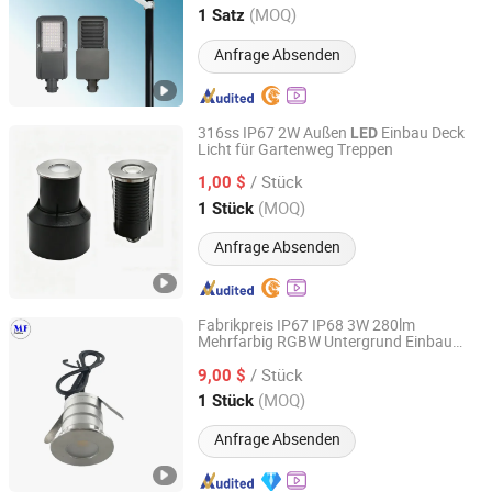
Guangdong, China
Seit 2025
(MOQ)
1 Satz
Anfrage Absenden
316ss IP67 2W Außen
Einbau Deck
LED
Licht für Gartenweg Treppen
Prior LED Technology Limited
/ Stück
1,00 $
Guangdong, China
Seit 2013
(MOQ)
1 Stück
Anfrage Absenden
Fabrikpreis IP67 IP68 3W 280lm
Mehrfarbig RGBW Untergrund Einbau
Dongguan MF Lighting Co., Ltd
Unterwasserlicht
LED
/ Stück
Bodenbegrenzungslicht für Außenbereich
9,00 $
Garten Pool Brücke Weg
Guangdong, China
Seit 2023
(MOQ)
1 Stück
Anfrage Absenden