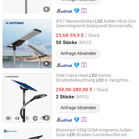
IP67 Wasserdichtes
Außen-All-in-One
LED
Zwei integrierte Solarpanel-Stromstraßen-
Yangzhou Xintong Transport Equipment Group Co., Ltd.
und
Gartenlicht
/ Stück
23,68-59,9 $
Jiangsu, China
Seit 2019
(MOQ)
50 Stücke
Anfrage Absenden
50W Cobra Head
Garten
LED
Straßenbeleuchtung
in Yangzhou
LED
Yangzhou Xintong Transport Equipment Group Co., Ltd.
China
/ Stück
250,00-280,00 $
Jiangsu, China
Seit 2019
(MOQ)
2 Stücke
Anfrage Absenden
Bluesmart OEM/ODM Integrierte Außen-
Solar-
-Straßen-Gartenleuchte mit
LED
Bluesmart Solar PV Co., Ltd.