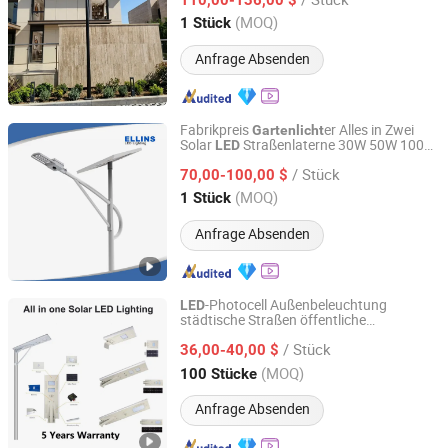
Zhejiang, China
Seit 2024
(MOQ)
1 Stück
Anfrage Absenden
Fabrikpreis
er Alles in Zwei
Gartenlicht
Solar
Straßenlaterne 30W 50W 100W
LED
Ellins Optoelectronics Co., Limited
120W für öffentliche Beleuchtung
/ Stück
70,00-100,00 $
Guangdong, China
Seit 2017
(MOQ)
1 Stück
Anfrage Absenden
-Photocell Außenbeleuchtung
LED
städtische Straßen öffentliche
Nanjing Lealite Industry Co., Ltd.
Beleuchtung wasserdicht Garten Solar
/ Stück
Straßenlaterne
36,00-40,00 $
Jiangsu, China
Seit 2013
(MOQ)
100 Stücke
Anfrage Absenden