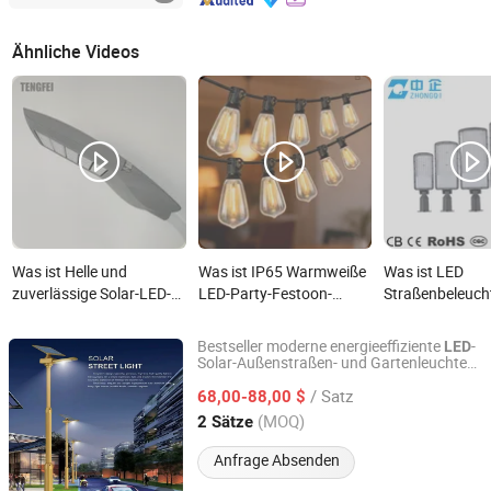
Ähnliche Videos
Was ist Helle und
Was ist IP65 Warmweiße
Was ist LED
zuverlässige Solar-LED-
LED-Party-Festoon-
Straßenbeleuc
Leuchte für Gärten und
Beleuchtung gewerbliche
Außenbeleucht
Wege
Qualität für den
Fahrbahn Auto
Bestseller moderne energieeffiziente
-
LED
Außenbereich St38
städtisches Geb
Solar-Außenstraßen- und Gartenleuchte
Yangzhou Qiangsheng Electric Co., Ltd.
für Dörfer
Lichterkette für Terrasse
Parkplatz 50W
/ Satz
68,00-88,00 $
Garten Feiertag Hochzeit
150W Watt Fabr
Jiangsu, China
Seit 2026
(MOQ)
2 Sätze
Licht
LED-Lampe Proj
Solar Kamera
Anfrage Absenden
Beleuchtung Ga