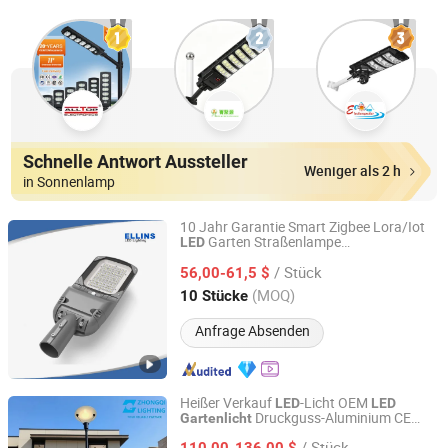
Schnelle Antwort Aussteller
Weniger als 2 h
in Sonnenlamp
10 Jahr Garantie Smart Zigbee Lora/Iot
Garten Straßenlampe
LED
Ellins Optoelectronics Co., Limited
Straßenbeleuchtung Solar
LED
/ Stück
Straßenlicht
56,00-61,5 $
Guangdong, China
Seit 2017
(MOQ)
10 Stücke
Anfrage Absenden
Heißer Verkauf
-Licht OEM
LED
LED
Druckguss-Aluminium CE
Gartenlicht
HangZhou ZhongMing PhotoElectricity Co.,Ltd.
RoHS
Außenbeleuchtung Post Top
LED
/ Stück
drehbarer Lampenkopf
110,00-136,00 $