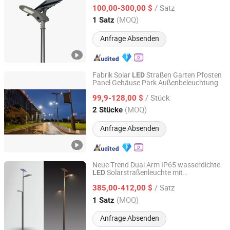
Bewegungssensor für ländliche Straßen
/ Satz
im Dorf
100,00-300,00 $
Guangdong, China
Seit 2016
(MOQ)
1 Satz
Anfrage Absenden
Fabrik Solar
Straßen Garten Pfosten
LED
Panel Gehäuse Park Außenbeleuchtung
Zhongjing Rongguang New Energy Jiangsu Co., Ltd.
/ Stück
99,9-128,00 $
Jiangsu, China
Seit 2025
(MOQ)
2 Stücke
Anfrage Absenden
Neue Trend Dual Arm IP65 wasserdichte
Solarstraßenleuchte mit
LED
Sichuan Lishida Smart Lighting Technology Co., Ltd.
monokristallinem Silizium-Solarpanel 50W
/ Satz
zur 150W Stromversorgung für Straßen-,
385,00-412,00 $
Garten- und Rasenlampenpfosten
Sichuan, China
Seit 2025
(MOQ)
1 Satz
Anfrage Absenden