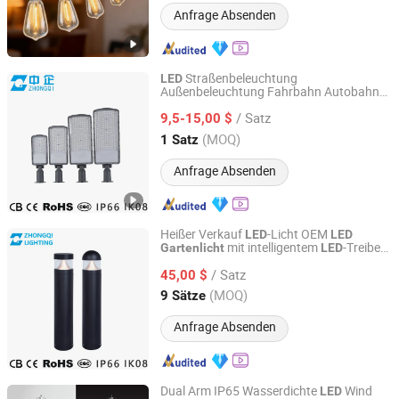
Anfrage Absenden
Straßenbeleuchtung
LED
Außenbeleuchtung Fahrbahn Autobahn
HangZhou ZhongMing PhotoElectricity Co.,Ltd.
städtisches Gebiet Parkplatz 50W 100W
/ Satz
150W Watt Fabrikpreis
-Lampe
9,5-15,00 $
LED
Projektor Solar Kamera Beleuchtung
Zhejiang, China
Seit 2024
(MOQ)
1 Satz
Garten
Anfrage Absenden
Heißer Verkauf
-Licht OEM
LED
LED
mit intelligentem
-Treiber
Gartenlicht
LED
HangZhou ZhongMing PhotoElectricity Co.,Ltd.
Bewegungssensor IP66 wasserdicht CE
/ Satz
RoHS Solar Außenbeleuchtung
45,00 $
Zhejiang, China
Seit 2024
(MOQ)
9 Sätze
Anfrage Absenden
Dual Arm IP65 Wasserdichte
Wind
LED