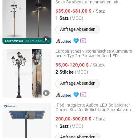
Solar Straßenlaternenmasten mit
Sichuan Lishida Smart Lighting Technology Co., Ltd.
monokristallinem Silizium-Solarpanel 50W
/ Satz
für 150W Strom für Straße Garten Rasen
635,00-681,00 $
Sichuan, China
Seit 2025
(MOQ)
1 Satz
Anfrage Absenden
Europäisches viktorianisches Aluminium
neuer Typ 2m 3m 4m Außen-
-
LED
Yangzhou Huatai Lighting Group Co., Ltd
lampe
Gartenlicht
/ Stück
35,00-120,00 $
Jiangsu, China
Seit 2024
(MOQ)
2 Stücke
Anfrage Absenden
IP68 Integrierte Außen-
-Solarlichter
LED
Garten Straßenflutlicht für Parkplatz und
Bluesmart Solar PV Co., Ltd.
Sportplatz
/ Satz
200,00-500,00 $
Guangdong, China
Seit 2016
(MOQ)
1 Satz
Anfrage Absenden