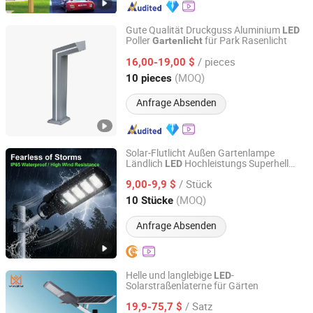
Gute Qualität Druckguss Aluminium
LED
Poller
für Park Rasenlicht
Gartenlicht
Ddk Tech Elecfacility Yangzhou Co., Ltd
/ pieces
16,00-19,00 $
Jiangsu, China
Seit 2025
(MOQ)
10 pieces
Anfrage Absenden
Solar-Flutlicht Außen Gartenlampe
Ländlich
Hochleistungs Superhell
LED
Zhangzhou Gengdi Trading Co., Ltd.
Solarlicht
/ Stück
9,00-9,9 $
Fujian, China
Seit 2026
(MOQ)
10 Stücke
Anfrage Absenden
Helle und langlebige
-
LED
Solarstraßenlaterne für Gärten
Zhongshan Yiwei Lighting Co., Ltd
/ Satz
19,9-75,7 $