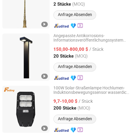
Jiangsu, China
Seit 2024
(MOQ)
2 Stücke
Anfrage Absenden
Angepasste Antikorrosions-
Informationsveröffentlichungssystem
Jiangsu Xinyixin Lighting Technology Co., Ltd.
-Gartenleuchte für
LED
/ Stück
Landschaftsgestaltung im Hinterhof
150,00-800,00 $
Jiangsu, China
Seit 2026
(MOQ)
20 Stücke
Anfrage Absenden
100W Solar-Straßenlampe Hochlumen-
Induktionsbewegungssensor wasserdicht
Jiangmen City Feidong Lighting Co., LTD
integrierte Außenbeleuchtung Straßen-
/ Stück
-Garten-Solar-Straßenlichter
9,7-10,00 $
LED
Guangdong, China
Seit 2019
(MOQ)
200 Stücke
Anfrage Absenden