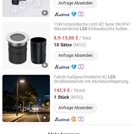
Anfrage Absenden
15W Unterirdische Licht RC Serie 3W IP67
Wasserdichte
Einbauleuchte Außen
LED
Zhongshan Xuyi Lighting Co., Ltd.
Garten Boden Eingelassene Lampe 3W
/ Satz
7W 9W 10W 15W 20W 25W
8,9-13,00 $
LED
Unterirdisches Licht
Guangdong, China
Seit 2026
(MOQ)
10 Sätze
Anfrage Absenden
Fabrik maßgeschneiderte AC
LED
Straßenlaternen mit Aluminiumlegierung
Sichuan Laihong Zhixin Lighting Technology Co., Ltd.
Gehäusen IP65 bewertet 2-Year Garantie
/ Stück
für Garten- und Straßenbenutzung
142,9 $
Sichuan, China
Seit 2025
(MOQ)
1 Stück
Anfrage Absenden