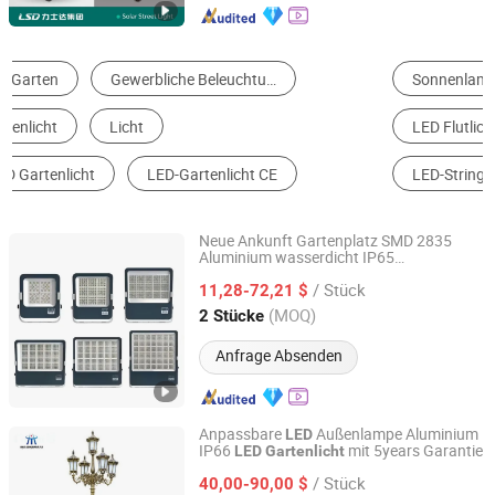
Sonnenlamp
LED Straßenlaterne
LED Flutlicht
Straßenlamp
LED Garten Licht
LED-String-Licht
Neue Ankunft Gartenplatz SMD 2835
Aluminium wasserdicht IP65
Zhongshan Zenlea Lighting Technology Co., Ltd
Außenbereich 50W 100W 150W 200W
/ Stück
300W 400W 600W
Flutlicht
11,28-72,21 $
LED
Guangdong, China
Seit 2024
(MOQ)
2 Stücke
Anfrage Absenden
Anpassbare
Außenlampe Aluminium
LED
IP66
mit 5years Garantie
LED
Gartenlicht
Yangzhou Huatai Lighting Group Co., Ltd
/ Stück
40,00-90,00 $