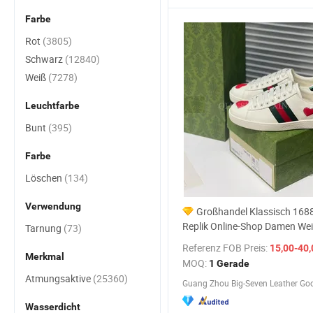
Farbe
Rot
(3805)
Schwarz
(12840)
Weiß
(7278)
Leuchtfarbe
Bunt
(395)
Farbe
Löschen
(134)
Verwendung
Großhandel Klassisch 1688
Replik Online-Shop Damen Wei
Tarnung
(73)
Original Designer Gg Yupoo M
Referenz FOB Preis:
15,00-40,
Herren Mode Putian Damen S
Merkmal
MOQ:
1 Gerade
Atmungsaktive
(25360)
Guang Zhou Big-Seven Leather Goo
Wasserdicht