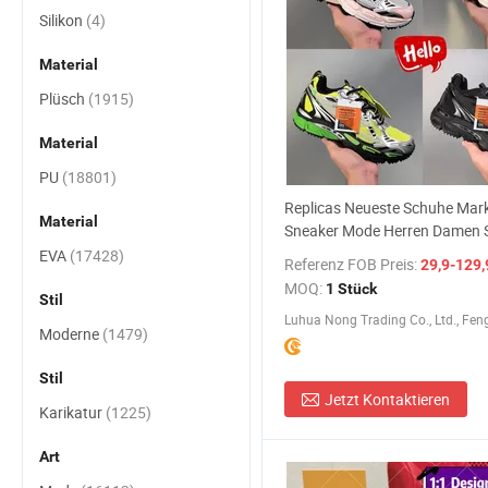
Silikon
(4)
Material
Plüsch
(1915)
Material
PU
(18801)
Replicas Neueste Schuhe Mark
Material
Sneaker Mode Herren Damen 
Putian Schuhe und Basketbal
EVA
(17428)
Referenz FOB Preis:
29,9-129,
Preis
MOQ:
1 Stück
Stil
Moderne
(1479)
Stil
Jetzt Kontaktieren
Karikatur
(1225)
Art