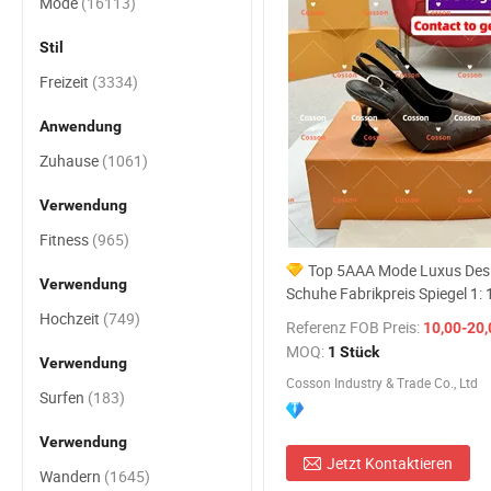
Mode
(16113)
Stil
Freizeit
(3334)
Anwendung
Zuhause
(1061)
Verwendung
Fitness
(965)
Top 5AAA Mode Luxus Des
Verwendung
Schuhe Fabrikpreis Spiegel 1: 
Replikate Damen Großhandel
Hochzeit
(749)
Referenz FOB Preis:
10,00-20,
China Replik Online-Shop Lede
MOQ:
1 Stück
Heels Schuhe
Verwendung
Cosson Industry & Trade Co., Ltd
Surfen
(183)
Verwendung
Jetzt Kontaktieren
Wandern
(1645)