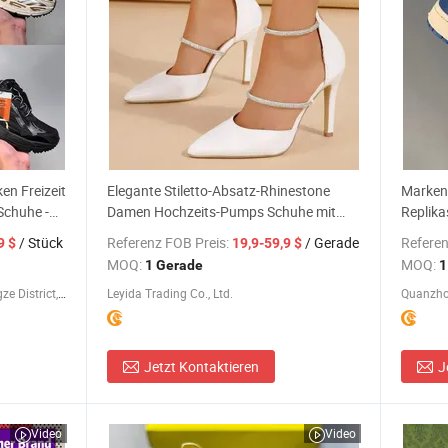
en Freizeit
Elegante Stiletto-Absatz-Rhinestone
Marken-
Schuhe -
Damen Hochzeits-Pumps Schuhe mit
Replika
lschuhe
spitzem Zehen - Damenschuhe und
Herren
/ Stück
Referenz FOB Preis:
/ Gerade
Referen
9 $
19,9-59,9 $
Damen Schuhe Preis
Basketb
MOQ:
MOQ:
1 Gerade
1
Luhua Nong Trading Co., Ltd., Fengze District, Quanzhou City
Leyida Trading Co., Ltd.
Quanzhou
Jetzt Kontaktieren
J
Video
Video