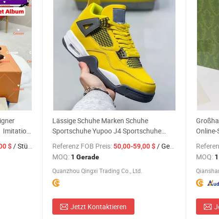
igner
Lässige Schuhe Marken Schuhe
Großhan
1 Imitation
Sportschuhe Yupoo J4 Sportschuhe
Online-
 Damen
Retro Schuhe 2026 Neue Stile
Design
/ Stück
Referenz FOB Preis:
/ Gerade
Referen
00 $
50,00-59,00 $
r High
Großhandelspreis Lässige Sneaker
Putian
MOQ:
MOQ:
1 Gerade
1
Herrensneaker Damensneaker
Quanzhou Qingxi Trading Co., Ltd.
Qianshan
Jetzt Kontaktieren
J