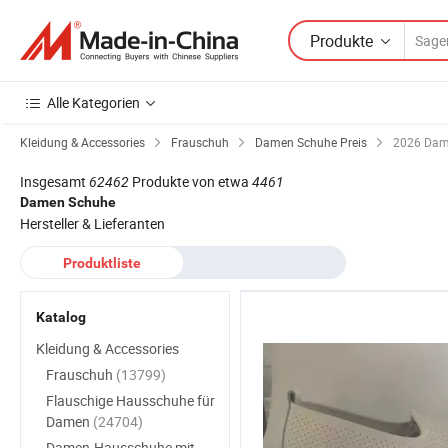
Produkte
Alle Kategorien
Kleidung & Accessories
Frauschuh
Damen Schuhe Preis
2026 Dame
Insgesamt
62462
Produkte von etwa
4461
Damen Schuhe
Hersteller & Lieferanten
Produktliste
Katalog
Kleidung & Accessories
Frauschuh
(13799)
Flauschige Hausschuhe für
Damen
(24704)
Damen-Hausschuhe mit