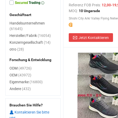
weibliche Zehen Leder Rutsch
Referenz FOB Preis:
12,00-19,
Sandalen Hausschuhe - Putia
MOQ:
10 Ungerade
und Basketballschuhe Preis
Geschäftsart
Handelsunternehmen
(61645)
Hersteller/Fabrik
(16054)
Jetzt Kontaktieren
Konzerngesellschaft
(14)
otro
(28)
Forschung & Entwicklung
ODM
(49726)
OEM
(43972)
Eigenmarke
(16800)
Andere
(432)
Brauchen Sie Hilfe?
Kontaktieren Sie bitte
uns.