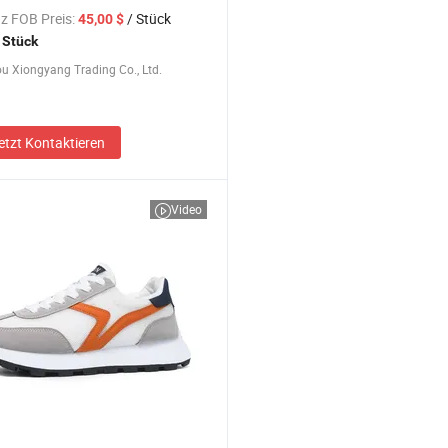
bsätze Damenschuhe Preis
z FOB Preis:
/ Stück
45,00 $
 Stück
 Xiongyang Trading Co., Ltd.
etzt Kontaktieren
Video