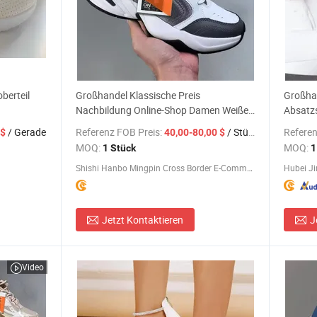
berteil
Großhandel Klassische Preis
Großhan
Nachbildung Online-Shop Damen Weiße
Absatz
Sport Original Designer Gg Yupoo
/ Gerade
Referenz FOB Preis:
/ Stück
Referen
 $
40,00-80,00 $
Marken Herren Mode Putian Damen
MOQ:
MOQ:
1 Stück
1
Sportschuhe
Shishi Hanbo Mingpin Cross Border E-Commerce Co., Ltd.
Hubei Ji
Jetzt Kontaktieren
J
Video