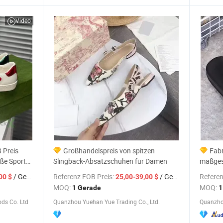
Video
 Preis
Großhandelspreis von spitzen
Fab
ße Sport
Slingback-Absatzschuhen für Damen
maßges
arken
Sommer
/ Gerade
Referenz FOB Preis:
/ Gerade
Referen
00 $
25,00-39,00 $
portschuhe
Flops 
MOQ:
MOQ:
1 Gerade
1
ds Co. Ltd
Quanzhou Yuehan Yue Trading Co., Ltd.
Quanzhou