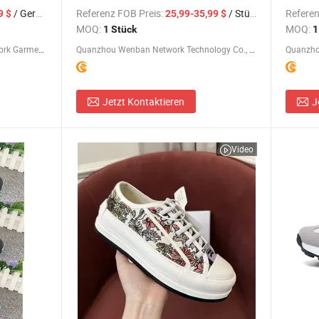
en
Freizeit Schuhe - Designer Schuhe und
hohe A
/ Gerade
Referenz FOB Preis:
/ Stück
Referen
9 $
25,99-35,99 $
n Schuhe
Sneaker Preise
MOQ:
MOQ:
1 Stück
1
Shishi City Arkr Valley Flying Network Garment Store
Quanzhou Wenban Network Technology Co., Ltd.
Quanzhou
Jetzt Kontaktieren
J
Video