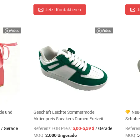
Jetzt Kontaktieren
J
Video
Video
de und
Geschäft Leichte Sommermode
Neue
Aktienpreis Sneakers Damen Freizeit
Schuhe/
Schuhe Frau
Schnal
/ Gerade
Referenz FOB Preis:
/ Gerade
Referen
5,00-5,59 $
MOQ:
MOQ:
2.000 Ungerade
5