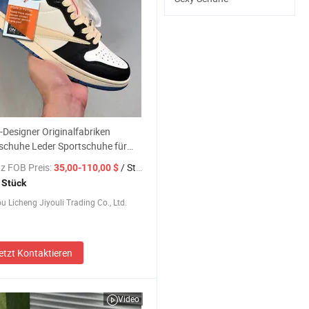
Designer Originalfabriken
schuhe Leder Sportschuhe für
 und Damen - Putian-Schuhe und
z FOB Preis:
/ Stück
35,00-110,00 $
allschuhe Preis
 Stück
 Licheng Jiyouli Trading Co., Ltd.
etzt Kontaktieren
Video