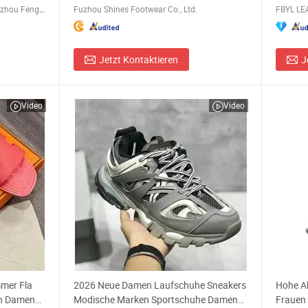
Zhang Fan's Garments Store, Quanzhou Fengze District Quanxiu Street
Fuzhou Shines Footwear Co., Ltd.
FBYL LE
Jetzt Kontaktieren
J
Video
Video
mer Fla
2026 Neue Damen Laufschuhe Sneakers
Hohe Ab
en Damen
Modische Marken Sportschuhe Damen
Frauen 