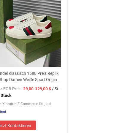
del Klassisch 1688 Preis Replik
Shop Damen Weiße Sport Original
er Gg Yupoo Marken Herren Mode
z FOB Preis:
/ Stück
29,00-129,00 $
 Damen Sportschuhe
 Stück
 Xinruixin E-Commerce Co., Ltd.
etzt Kontaktieren