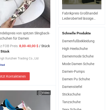
Fabrikpreis Großhandel
Lederoberteil lässige
Damenschuhe tragbar
delspreis von spitzen Slingback-
Schnelle Produkte
schuhen für Damen
Damenfußbekleidung
z FOB Preis:
/ Stück
8,00-40,00 $
High Heelschuhe
 Stück
Damenmode Schuhe
ngli Xunzhen Trading Co., Ltd
Mode Damen Schuhe
Damen-Pumps
etzt Kontaktieren
Damen Pu Schuhe
Damenstiefel
Video
Stickschuhe
Tanzschuhe
Sexy Schuhe