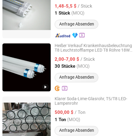
LED Röhrenlicht Lampe LED T8 Röhren
/ Stück
1,48-5,5 $
Guangdong, China
Seit 2016
(MOQ)
1 Stück
Anfrage Absenden
Heißer Verkauf Krankenhausbeleuchtung
T8 Leuchtstofflampe LED T8 Röhre 18W
Yifeng Devon Lighting Co., Ltd.
4FT 220V 4000K Licht Röhre
/ Stück
2,00-7,00 $
Guangdong, China
Seit 2022
(MOQ)
30 Stücke
Anfrage Absenden
Klarer Soda-Lime-Glasrohr, T5/T8 LED-
Lampenrohr
Jinan Honhai Glass Company Limited
/ Ton
500,00 $
Shandong, China
Seit 2012
(MOQ)
1 Ton
Anfrage Absenden