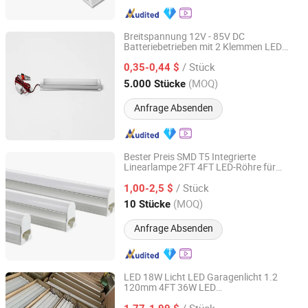
Breitspannung 12V - 85V DC
Batteriebetrieben mit 2 Klemmen LED
Jiangmen Gepsen Lighting Electric Co., Ltd.
Röhrenlichter 36V 48V Stalllampe
/ Stück
0,35-0,44 $
Guangdong, China
Seit 2020
(MOQ)
5.000 Stücke
Anfrage Absenden
Bester Preis SMD T5 Integrierte
Linearlampe 2FT 4FT LED-Röhre für
Rayborn Lighting Industry Co., Ltd.
Lager Werkstatt industrielle Beleuchtung
/ Stück
1,00-2,5 $
Guangdong, China
Seit 2011
(MOQ)
10 Stücke
Anfrage Absenden
LED 18W Licht LED Garagenlicht 1.2
120mm 4FT 36W LED
Anhui Lanyou Lighting Technology Co., Ltd.
explosionsgeschütztes Batten LED
/ Stück