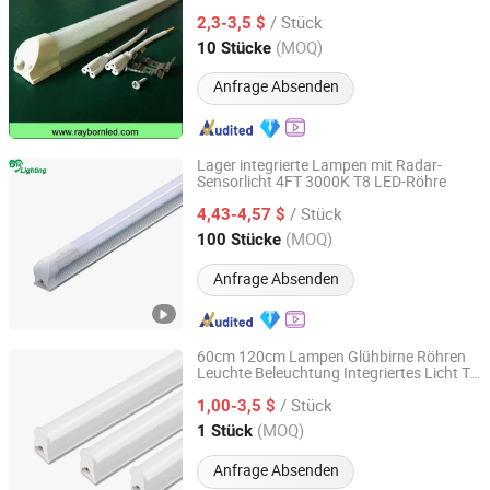
Hochbaylampe
/ Stück
2,3-3,5 $
Guangdong, China
Seit 2011
(MOQ)
10 Stücke
Anfrage Absenden
Lager integrierte Lampen mit Radar-
Sensorlicht 4FT 3000K T8 LED-Röhre
Shenzhen OURUIMEI Lighting Technology Co., Ltd.
/ Stück
4,43-4,57 $
Guangdong, China
Seit 2013
(MOQ)
100 Stücke
Anfrage Absenden
60cm 120cm Lampen Glühbirne Röhren
Leuchte Beleuchtung Integriertes Licht T5
Guangzhou Yi Can Lighting Co.,Ltd
LED-Röhre, lineares Licht, LED-
/ Stück
Röhrenlicht
1,00-3,5 $
Guangdong, China
Seit 2020
(MOQ)
1 Stück
Anfrage Absenden