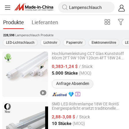
Produkte
Lieferanten
Lampenschlauch
Produkte
228,598
LED-Lichtschlauch
Lichtrohr
Papierrohr
Elektronenröhre
LE
Hochlumenleistung CCT Glas Kunststoff
60cm 2FT 9W 10W 120cm 4FT 18W 24W
NINGBO SELLWELL LIGHTING APPLIANCE CO., LTD.
28W 36W 40W 150cm 5FT G13 T8 LED
/ Stück
Licht 18W Lineare Innenleuchte
0,383-1,24 $
Leuchtstofflampen LED Röhre
Zhejiang, China
Seit 2021
(MOQ)
5.000 Stücke
Anfrage Absenden
SMD LED Röhrenlampe 18W CE RoHS
Energiesparlicht ersetzt traditionelle
Mene Technologies Co., Ltd.
Leuchtstoffröhre
/ Stück
2,88-3,08 $
Guangdong, China
Seit 2026
(MOQ)
10 Stücke