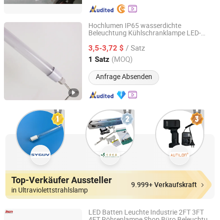
Hochlumen IP65 wasserdichte
Beleuchtung Kühlschranklampe LED-
Citylux Technology Corp. Ltd
Streifenlicht T8 LED-Röhren
/ Satz
3,5-3,72 $
Guangdong, China
Seit 2024
(MOQ)
1 Satz
Anfrage Absenden
Top-Verkäufer Aussteller
9.999+ Verkaufskraft
in Ultraviolettstrahlslamp
LED Batten Leuchte Industrie 2FT 3FT
4FT Röhrenlampe Shop Büro Beleuchtung