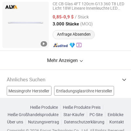
CE CB Glas 4FT 120cm G13 360 T8 LED
Licht 18W Lineare Innenleuchte LED
Ningbo ALVA Electric Appliance Co., Ltd.
Lampe LED Röhre
/ Stück
0,85-0,9 $
Zhejiang, China
Seit 2020
(MOQ)
3.000 Stücke
Anfrage Absenden
Mehr Anzeigen
Ähnliches Suchen
Messingrohr Hersteller
Entladungsglasröhre Hersteller
Energiesparlampenröhre Hersteller
Heiße Produkte
Heiße Produkte Preis
Heiße Großhandelsprodukte
Star-Käufer
PC-Site
Einblicke
LED-Röhrenlampe Hersteller
Über uns
Nutzungsvertrag
Datenschutzerklärung
Kontakt
SMD LED Röhrenlampe Fabriken
Copyright © 2026 Focus Technology Co., Ltd. All Rights Reserved