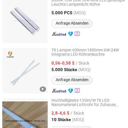
8000K 10W 20W 30W 40W LED gereinigte
Leuchte Lampenlicht Röhre
Jiangmen Gepsen Lighting Electric Co., Ltd.
(MOQ)
5.000 PCS
Guangdong, China
Seit 2020
Anfrage Absenden
T8 Lampen 600mm-1800mm 6W-24W
Integrierte LED-Röhrenleuchte
Hangzhou Pumpkin Electric Appliance Co., Ltd.
/ Stück
0,56-0,58 $
Zhejiang, China
Seit 2017
(MOQ)
5.000 Stücke
Anfrage Absenden
Hochhelligkeits-135lm/W T8 LED-
Nanomaterial-Lichtrohr für Zuhause,
Rayborn Lighting Industry Co., Ltd.
Klassenzimmer, Büro,
/ Stück
Besprechungsraum, Schlafzimmer,
2,8-4,6 $
Innenlampe
Guangdong, China
Seit 2011
(MOQ)
10 Stücke