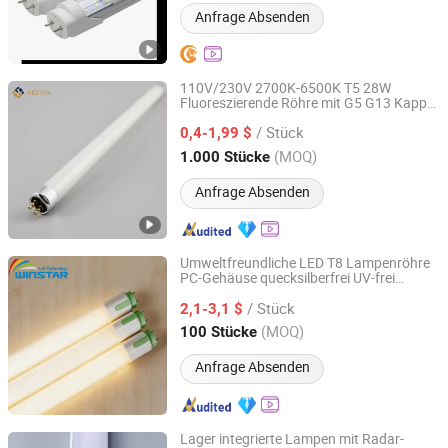
Anfrage Absenden
110V/230V 2700K-6500K T5 28W
Fluoreszierende Röhre mit G5 G13 Kappe
Heston (Beijing) Technology Co., Ltd.
für Innen-LED-Beleuchtung Lampe Licht
/ Stück
0,4-1,99 $
Beijing, China
Seit 2024
(MOQ)
1.000 Stücke
Anfrage Absenden
Umweltfreundliche LED T8 Lampenröhre
PC-Gehäuse quecksilberfrei UV-frei
DONGGUAN WINSTAR POWER TECHNOLOGY LIMITED
120cm 150cm EU-Norm
/ Stück
Bürogebäuderenovierung hohe
2,1-3,1 $
Lichtausbeute
Guangdong, China
Seit 2019
(MOQ)
100 Stücke
Anfrage Absenden
Lager integrierte Lampen mit Radar-