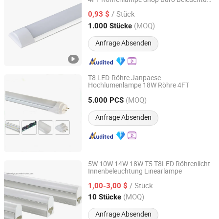
Zhongshan Aier Lighting Technology Co., Ltd
Hochregal Werkstatt LED Streifen
/ Stück
Linearlampen
0,93 $
Guangdong, China
Seit 2024
(MOQ)
1.000 Stücke
Anfrage Absenden
T8 LED-Röhre Janpaese
Hochlumenlampe 18W Röhre 4FT
Jiangmen Gepsen Lighting Electric Co., Ltd.
(MOQ)
5.000 PCS
Guangdong, China
Seit 2020
Anfrage Absenden
5W 10W 14W 18W T5 T8LED Röhrenlicht
Innenbeleuchtung Linearlampe
Rayborn Lighting Industry Co., Ltd.
/ Stück
1,00-3,00 $
Guangdong, China
Seit 2011
(MOQ)
10 Stücke
Anfrage Absenden