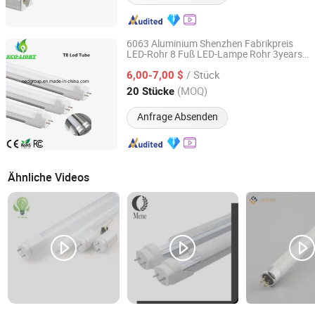
6063 Aluminium Shenzhen Fabrikpreis
LED-Rohr 8 Fuß LED-Lampe Rohr 3years
LUOHE HILIGHT TECHNOLOGY CO., LTD.
Garantie
/ Stück
6,00-7,00 $
Guangdong, China
Seit 2012
(MOQ)
20 Stücke
Anfrage Absenden
Ähnliche Videos