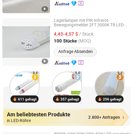
Lagerlampen mit PIR-Infrarot-
Bewegungsmelder 2FT 3000K T8 LED-
Shenzhen OURUIMEI Lighting Technology Co., Ltd.
Röhre
/ Stück
4,43-4,57 $
Guangdong, China
Seit 2013
(MOQ)
100 Stücke
Anfrage Absenden
611 gefragt
357 gefragt
256 gefragt
Am beliebtesten Produkte
2.800+ Anfragen
in LED-Röhre