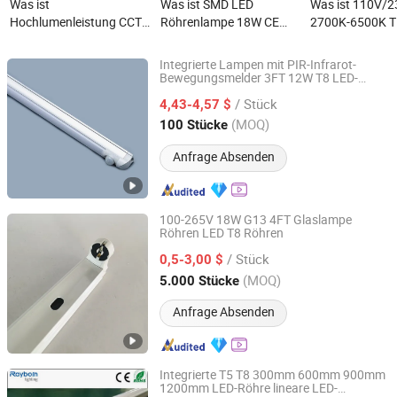
Was ist
Was ist SMD LED
Was ist 110V/
Hochlumenleistung CCT
Röhrenlampe 18W CE
2700K-6500K 
Glas Kunststoff 60cm
RoHS Energiesparlicht
Fluoreszierend
2FT 9W 10W 120cm 4FT
ersetzt traditionelle
mit G5 G13 Kap
Integrierte Lampen mit PIR-Infrarot-
18W 24W 28W 36W 40W
Leuchtstoffröhre
Innen-LED-Bele
Bewegungsmelder 3FT 12W T8 LED-
Shenzhen OURUIMEI Lighting Technology Co., Ltd.
Röhre
150cm 5FT G13 T8 LED
Lampe Licht
/ Stück
4,43-4,57 $
Licht 18W Lineare
Guangdong, China
Seit 2013
(MOQ)
100 Stücke
Innenleuchte
Leuchtstofflampen LED
Anfrage Absenden
Röhre
100-265V 18W G13 4FT Glaslampe
Röhren LED T8 Röhren
Jiangmen Gepsen Lighting Electric Co., Ltd.
/ Stück
0,5-3,00 $
Guangdong, China
Seit 2020
(MOQ)
5.000 Stücke
Anfrage Absenden
Integrierte T5 T8 300mm 600mm 900mm
1200mm LED-Röhre lineare LED-
Rayborn Lighting Industry Co., Ltd.