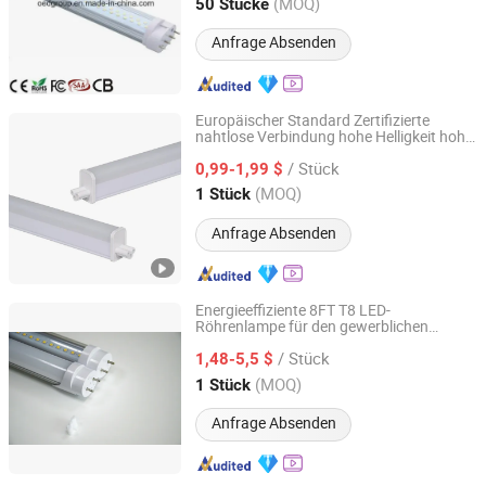
Guangdong, China
Seit 2012
(MOQ)
50 Stücke
Anfrage Absenden
Europäischer Standard Zertifizierte
nahtlose Verbindung hohe Helligkeit hohe
Anhui Lanyou Lighting Technology Co., Ltd.
Lumen IP44 flammhemmend V2 LED T5
/ Stück
Lampenrohr
0,99-1,99 $
Anhui, China
Seit 2023
(MOQ)
1 Stück
Anfrage Absenden
Energieeffiziente 8FT T8 LED-
Röhrenlampe für den gewerblichen
Shenzhen ATA Technology Co., Ltd.
Einsatz
/ Stück
1,48-5,5 $
Guangdong, China
Seit 2016
(MOQ)
1 Stück
Anfrage Absenden