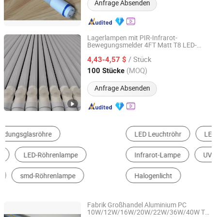
Anfrage Absenden
Lagerlampen mit PIR-Infrarot-
Bewegungsmelder 4FT Matt T8 LED-
Shenzhen OURUIMEI Lighting Technology Co., Ltd.
Röhre
/ Stück
4,43-4,57 $
Guangdong, China
Seit 2013
(MOQ)
100 Stücke
Anfrage Absenden
LED Leuchtröhr
LED-Streifen Licht
Infrarot-Lampe
UV-Lampe
Quarz
Halogenlicht
Fabrik Großhandel Aluminium PC
10W/12W/16W/20W/22W/36W/40W T8
Shenzhen ATA Technology Co., Ltd.