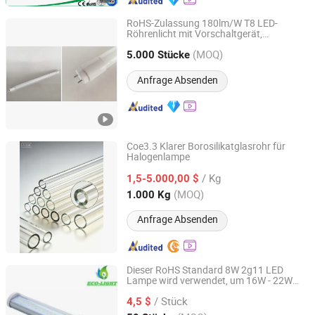
RoHS-Zulassung 180lm/W T8 LED-
Röhrenlicht mit Vorschaltgerät,
Jiangmen Gepsen Lighting Electric Co., Ltd.
kompatibel mit der Ersetzung von
(MOQ)
Leuchtstofflampen
5.000 Stücke
Guangdong, China
Seit 2020
Anfrage Absenden
Coe3.3 Klarer Borosilikatglasrohr für
Halogenlampe
Jinan Honhai Glass Company Limited
/ Kg
1,5-5.000,00 $
Shandong, China
Seit 2012
(MOQ)
1.000 Kg
Anfrage Absenden
Dieser RoHS Standard 8W 2g11 LED
Lampe wird verwendet, um 16W - 22W
LUOHE HILIGHT TECHNOLOGY CO., LTD.
2g11 CFL Röhren zu ersetzen
/ Stück
4,5 $