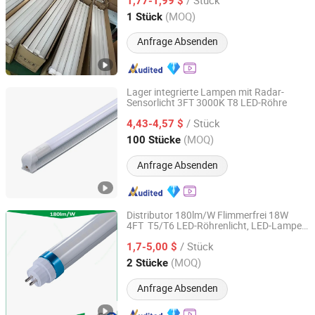
Lampe lineare Röhrenlichter Beleuchtung
1,77-1,99 $
Glühbirnen Röhren
Anhui, China
Seit 2023
(MOQ)
1 Stück
Anfrage Absenden
Lager integrierte Lampen mit Radar-
Sensorlicht 3FT 3000K T8 LED-Röhre
Shenzhen OURUIMEI Lighting Technology Co., Ltd.
/ Stück
4,43-4,57 $
Guangdong, China
Seit 2013
(MOQ)
100 Stücke
Anfrage Absenden
Distributor 180lm/W Flimmerfrei 18W
4FT T5/T6 LED-Röhrenlicht, LED-Lampe,
DONGGUAN WINSTAR POWER TECHNOLOGY LIMITED
LED-Licht, Röhrenbeleuchtung,
/ Stück
Leuchtstofflampen
1,7-5,00 $
Guangdong, China
Seit 2019
(MOQ)
2 Stücke
Anfrage Absenden