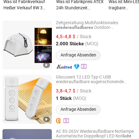
Was ist Fabrikverkauf
Was ist Fabrikpreis ATEX
Was ist Mini-LE
Heißer Verkauf 8W 3
24h Stundenzeit
tragbare
Stunden 24 Stunden
Lithiumbatterie grün
wiederaufladba
Dauer 220V Notfall
wiederaufladbar 6000K
Arbeitsleuchte
Zeltgestaltung Multifunktionales
wiederaufladbares
100-240V LED
Taschenlampe f
Outdoor-
wiederaufladbares
Ningbo Inchoi International Trading Co., Ltd
Camping
mit
erkette
licht
Licht
Ausgangsschild Licht
Notausgangslicht für
Außenbereich he
/ Stück
4,5-4,8 $
grünes LED Notlicht für
Büro Hotelzimmer
Schlüsselanhän
Zhejiang, China
Seit 2025
(MOQ)
2.000 Stücke
Schule Einkaufszentrum
Lagerflur Durchgang
Büro
Anfrage Absenden
Glocusent 12 LED Typ-C USB
wiederaufladbare augenschonende
Shenzhen Reevictor Technology Co., Ltd
Lesezeichen Buchlampe Lese
licht
/ Stück
3,8-4,7 $
Guangdong, China
Seit 2024
(MOQ)
1 Stück
Anfrage Absenden
AC 85-265V Wiederaufladbare Notlampe
Automatische Doppelkopf LED Not
licht
Jiangmen ZST Lighting Technology Co., Ltd