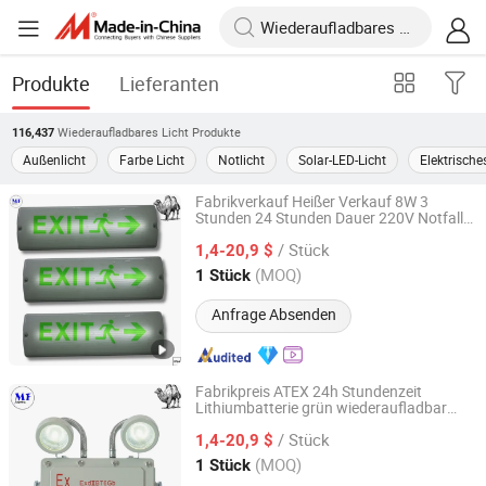
Produkte
Lieferanten
Wiederaufladbares Licht
Produkte
116,437
Außenlicht
Farbe Licht
Notlicht
Solar-LED-Licht
Elektrische
Fabrikverkauf Heißer Verkauf 8W 3
Stunden 24 Stunden Dauer 220V Notfall
Dongguan MF Lighting Co., Ltd
Ausgangsschild
wiederaufladbares
Licht
/ Stück
grünes LED Not
für Schule
1,4-20,9 $
licht
Einkaufszentrum Büro
Guangdong, China
Seit 2023
(MOQ)
1 Stück
Anfrage Absenden
Fabrikpreis ATEX 24h Stundenzeit
Lithiumbatterie grün wiederaufladbar
Dongguan MF Lighting Co., Ltd
6000K 100-240V LED Notausgangs
licht
/ Stück
für Büro Hotelzimmer Lagerflur
1,4-20,9 $
Durchgang
Guangdong, China
Seit 2023
(MOQ)
1 Stück