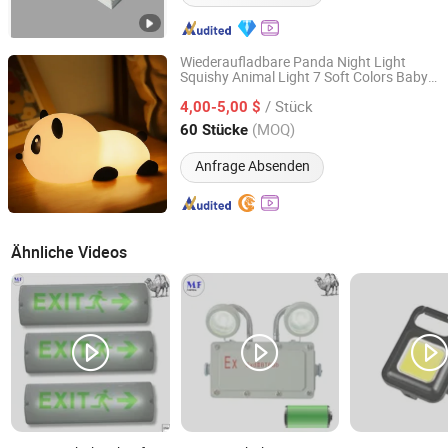
Wiederaufladbare Panda Night Light
Squishy Animal Light 7 Soft Colors Baby
Ningbo Biulamp Lighting Co., Ltd.
Nacht
licht
/ Stück
4,00-5,00 $
Zhejiang, China
Seit 2025
(MOQ)
60 Stücke
Anfrage Absenden
Ähnliche Videos