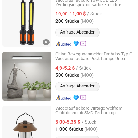
Wiederaufladbare 10W COB LED
Zwillingsinspektionsarbeitsleuchte
Ningbo Light International Trade Co., Ltd
/ Stück
10,00-11,00 $
Zhejiang, China
Seit 2022
(MOQ)
200 Stücke
Anfrage Absenden
China Bewegungsmelder Drahtlos Typ-C
Wiederaufladbare Puck-Lampe Unter
Ningbo Miclion LED Lighting Co., Ltd.
Küchenschrank LED
Licht
/ Stück
4,9-5,2 $
Zhejiang, China
Seit 2013
(MOQ)
500 Stücke
Anfrage Absenden
Wiederaufladbare Vintage Wolfram
Glühbirnen mit SMD-Technologie
KAM SING STATIONERY & GIFT (YUYAO) CO., LTD.
Campinglaterne
/ Stück
5,00-5,35 $
Zhejiang, China
Seit 2024
(MOQ)
1.000 Stücke