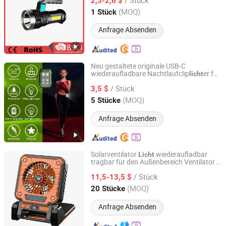
2,3-2,6 $
Zhejiang, China
Seit 2010
(MOQ)
1 Stück
Anfrage Absenden
Neu gestaltete originale USB-C
wiederaufladbare Nachtlaufclip
er für
licht
Ningbo Chain-Home Machinery Co., Ltd.
Läufer
/ Stück
3,5 $
Zhejiang, China
Seit 2010
(MOQ)
5 Stücke
Anfrage Absenden
Solarventilator
wiederaufladbar
Licht
tragbar für den Außenbereich Ventilator
Sichuan Haoyuan Deju Technology Co., Ltd.
Solaraufladung kompaktes Design
Licht
/ Stück
für Reisen Camping Angeln Park Rasen
11,5-13,5 $
tägliche Freizeitnutzung
Sichuan, China
Seit 2025
(MOQ)
20 Stücke
Anfrage Absenden