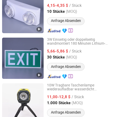
/ Stück
4,15-4,35 $
Guangdong, China
Seit 2024
(MOQ)
10 Stücke
Anfrage Absenden
3W Einseitig oder doppelseitig
wandmontiert 180 Minuten Lithium-
Jiangmen ZST Lighting Technology Co., Ltd
Batterie-Backup
wiederaufladbares
/ Stück
Notausgangsschild Box
5,66-5,86 $
Licht
Guangdong, China
Seit 2024
(MOQ)
30 Stücke
Anfrage Absenden
10W Tragbare Taschenlampe
wiederaufladbar wasserdicht
Ningbo Brilliant Dragon Electronic Technology Co., Ltd.
Magnetbasis Powerbank LED Arbeits
licht
/ Stück
für tragbare Außenarbeiten Inspektion
11,00-12,8 $
Hochleistungsarbeits
licht
Zhejiang, China
Seit 2021
(MOQ)
1.000 Stücke
Anfrage Absenden