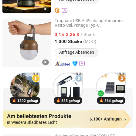
Tragbare USB Außenhängelampe im
Retro-Stil, vintage Typ-C
KAM SING STATIONERY & GIFT (YUYAO) CO., LTD.
wiederaufladbare Camping
er mit
licht
/ Stück
dimmbarem Steuerung
3,15-3,35 $
Zhejiang, China
Seit 2024
(MOQ)
1.000 Stücke
Anfrage Absenden
1302 gefragt
585 gefragt
564 gefragt
Am beliebtesten Produkte
6.100+ Anfragen
in Wiederaufladbares Licht