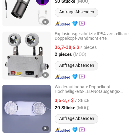
Zhejiang, China
Seit 2022
(MOQ)
50 Stücke
Anfrage Absenden
Explosionsgeschützte IP54 verstellbare
Doppelkopf-Wandmontierte
Shenhai Explosion Proof Technology Co., Ltd.
wiederaufladbare LED-
/ pieces
Notausgangsleuchte Wenzhou
36,7-38,6 $
explosionsgeschützte Notlampe
Zhejiang, China
Seit 2024
(MOQ)
2 pieces
Anfrage Absenden
Wiederaufladbare Doppelkopf-
Hochhelligkeits-LED-Notausgangs-
Jiangmen ZST Lighting Technology Co., Ltd
Not
mit Li-Ionen-Batterie
licht
/ Stück
3,5-3,7 $
Guangdong, China
Seit 2024
(MOQ)
20 Stücke
Anfrage Absenden