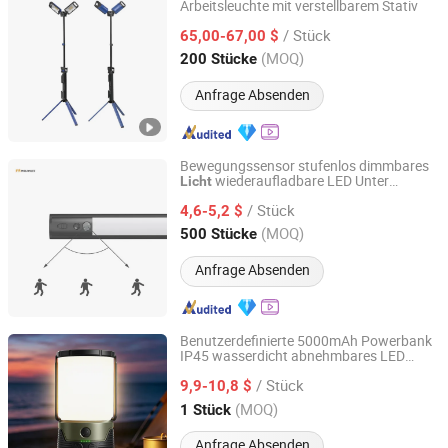
Arbeitsleuchte mit verstellbarem Stativ
Ningbo Light International Trade Co., Ltd
/ Stück
65,00-67,00 $
Zhejiang, China
Seit 2022
(MOQ)
200 Stücke
Anfrage Absenden
Bewegungssensor stufenlos dimmbares
wiederaufladbare LED Unter
Licht
Ningbo Miclion LED Lighting Co., Ltd.
Küchenschrank Puck
China Fabrik
Licht
/ Stück
4,6-5,2 $
Zhejiang, China
Seit 2013
(MOQ)
500 Stücke
Anfrage Absenden
Benutzerdefinierte 5000mAh Powerbank
IP45 wasserdicht abnehmbares LED
Shenzhen Reevictor Technology Co., Ltd
Campinglaterne Not
licht
/ Stück
9,9-10,8 $
Guangdong, China
Seit 2024
(MOQ)
1 Stück
Anfrage Absenden