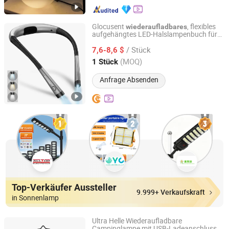
Glocusent
, flexibles
wiederaufladbares
aufgehängtes LED-Halslampenbuch für
Shenzhen Reevictor Technology Co., Ltd
die Augenpflege Leseleuchte
/ Stück
7,6-8,6 $
Guangdong, China
Seit 2024
(MOQ)
1 Stück
Anfrage Absenden
Top-Verkäufer Aussteller
9.999+ Verkaufskraft
in Sonnenlamp
Ultra Helle Wiederaufladbare
Campinglampe mit USB-Ladeanschluss