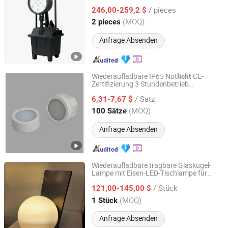
Arbeits
24DV Außen Ex Tragbar 30W
licht
/ pieces
LED Lampe Feldbetrieb
246,00-259,2 $
Zhejiang, China
Seit 2024
(MOQ)
2 pieces
Anfrage Absenden
Wiederaufladbare IP65 Not
CE-
licht
Zertifizierung 3 Stundenbetrieb
Hangzhou Dreamy Lighting Co., Ltd.
Anpassung
/ Satz
6,31-7,67 $
Zhejiang, China
Seit 2014
(MOQ)
100 Sätze
Anfrage Absenden
Wiederaufladbare tragbare Glaskugel-
Lampe mit Eisen-LED-Tischlampe für
Zhongshan Kamable Lighting Co., Ltd.
Schlafzimmer und Wohnambiente
/ Stück
121,00-145,00 $
Guangdong, China
Seit 2022
(MOQ)
1 Stück
Anfrage Absenden