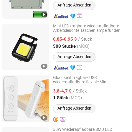
Anfrage Absenden
Mini-LED tragbare wiederaufladbare
Arbeitsleuchte Taschenlampe für den
Ninghai Sohot Electrical Appliances Co., Ltd.
Außenbereich helles
/ Stück
Schlüsselanhänger
0,85-0,95 $
licht
Zhejiang, China
Seit 2026
(MOQ)
500 Stücke
Anfrage Absenden
Glocusent tragbare USB
wiederaufladbare flexible Mini
Shenzhen Reevictor Technology Co., Ltd
Lesezeichen LED Buch
zum Lesen
licht
/ Stück
3,8-4,7 $
Guangdong, China
Seit 2024
(MOQ)
1 Stück
Anfrage Absenden
50W Wiederaufladbare SMD LED