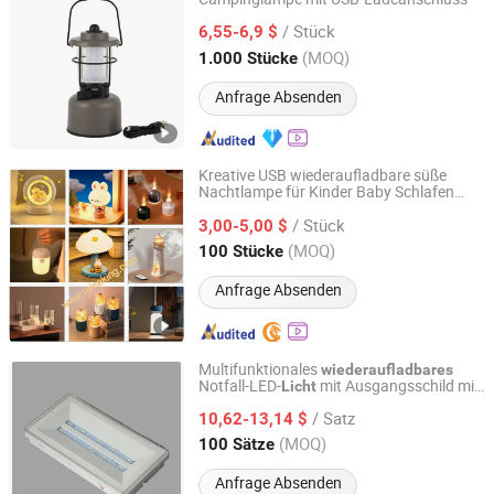
KAM SING STATIONERY & GIFT (YUYAO) CO., LTD.
/ Stück
6,55-6,9 $
Zhejiang, China
Seit 2024
(MOQ)
1.000 Stücke
Anfrage Absenden
Kreative USB wiederaufladbare süße
Nachtlampe für Kinder Baby Schlafen
Guangzhou Raiseking Electronics Co., Ltd.
Kinderlampe
/ Stück
3,00-5,00 $
Guangdong, China
Seit 2022
(MOQ)
100 Stücke
Anfrage Absenden
Multifunktionales
wiederaufladbares
Notfall-LED-
mit Ausgangsschild mit
Licht
Hangzhou Dreamy Lighting Co., Ltd.
3 Jahren Garantie CE-Zertifizierung für
/ Satz
Einkaufszentrum, Hotel
10,62-13,14 $
Zhejiang, China
Seit 2014
(MOQ)
100 Sätze
Anfrage Absenden