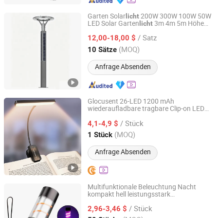
Garten Solar
200W 300W 100W 50W
licht
LED Solar Garten
3m 4m 5m Höhe
licht
Zhongshan Xuyi Lighting Co., Ltd.
für Outdoor Solar Garten
LED
licht
/ Satz
Solar
12,00-18,00 $
wiederaufladbares
licht
Lampenpfosten
Guangdong, China
Seit 2026
(MOQ)
10 Sätze
Anfrage Absenden
Glocusent 26-LED 1200 mAh
wiederaufladbare tragbare Clip-on LED
Shenzhen Reevictor Technology Co., Ltd
Buchleselampe
/ Stück
4,1-4,9 $
Guangdong, China
Seit 2024
(MOQ)
1 Stück
Anfrage Absenden
Multifunktionale Beleuchtung Nacht
kompakt hell leistungsstark
Ningbo Bone International Trading Co., Ltd.
wiederaufladbare LED Laterne Outdoor
/ Stück
Camping
2,96-3,46 $
Licht