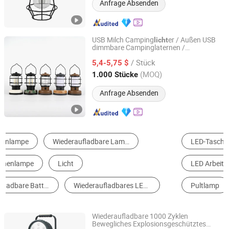
Anfrage Absenden
USB Milch Camping
er / Außen USB
licht
dimmbare Campinglaternen /
KAM SING STATIONERY & GIFT (YUYAO) CO., LTD.
Wiederaufladbare Wolfram LED
/ Stück
Campinglampen
5,4-5,75 $
Zhejiang, China
Seit 2024
(MOQ)
1.000 Stücke
Anfrage Absenden
LED-Taschenlampe
Sonnenlamp
LED Arbeits Licht
Wiederaufladbares Campinglicht
Pultlamp
Notbeleuchtung
Wiederaufladbare 1000 Zyklen
Bewegliches Explosionsgeschütztes
Shenhai Explosion Proof Technology Co., Ltd.