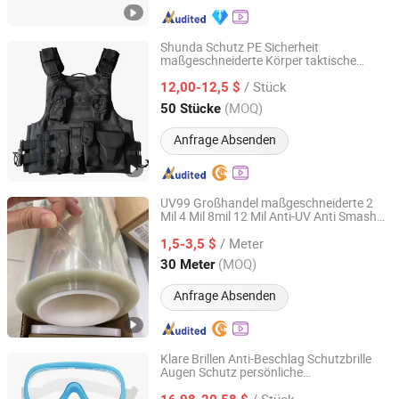
Shunda Schutz PE Sicherheit
maßgeschneiderte Körper taktische
JIANGSU SHUNDA POLICE EQUIPMENT
Weste Nij IIa 9mm mit Fabrikpreis
MANUFACTURING CO., LTD.
/ Stück
12,00-12,5 $
(MOQ)
50 Stücke
Jiangsu, China
Seit 2014
Anfrage Absenden
UV99 Großhandel maßgeschneiderte 2
Mil 4 Mil 8mil 12 Mil Anti-UV Anti Smash
Guangdong New Vision Film Technology Co., Limited
Hochklarheitsglas Schutz Sicherheitsfolie
/ Meter
Fenster-Tönungsfolie
1,5-3,5 $
Guangdong, China
Seit 2016
(MOQ)
30 Meter
Anfrage Absenden
Klare Brillen Anti-Beschlag Schutzbrille
Augen Schutz persönliche
Suzhou Hongxun Clean Tech Co. Ltd
Schutzausrüstung
/ Stück