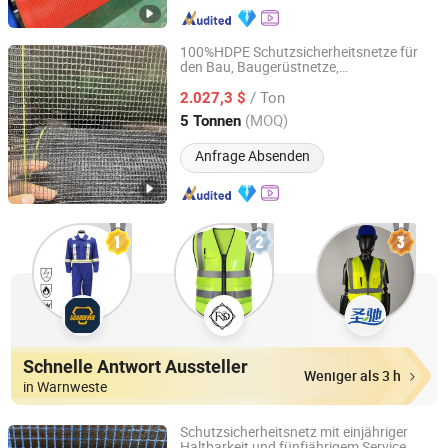
100%HDPE Schutzsicherheitsnetze für
den Bau, Baugerüstnetze,
Shandong Hualin Network Industry Co., Ltd
Sicherheitsnetze
/ Ton
2.027,3 $
Shandong, China
Seit 2025
(MOQ)
5 Tonnen
Anfrage Absenden
Schnelle Antwort Aussteller
Weniger als 3 h
in Warnweste
Schutzsicherheitsnetz mit einjähriger
Haltbarkeit und fünfjährigem Service