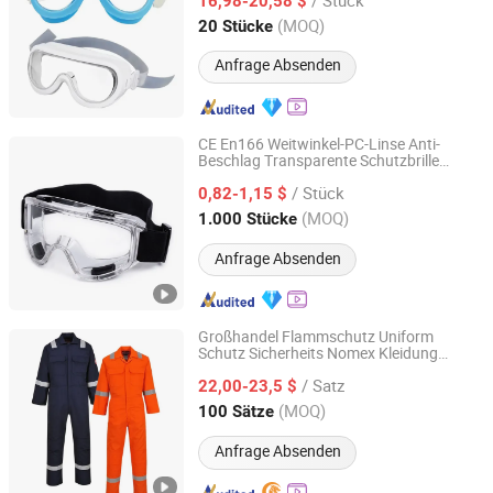
16,98-20,58 $
Jiangsu, China
Seit 2024
(MOQ)
20 Stücke
Anfrage Absenden
CE En166 Weitwinkel-PC-Linse Anti-
Beschlag Transparente Schutzbrille
NINGBO WELWORK PPE CO., LTD.
Industrielle Sicherheitsbrille
/ Stück
0,82-1,15 $
Zhejiang, China
Seit 2014
(MOQ)
1.000 Stücke
Anfrage Absenden
Großhandel Flammschutz Uniform
Schutz Sicherheits Nomex Kleidung
Xinxiang Brilliance Textiles Co., Ltd.
Overall
/ Satz
22,00-23,5 $
Henan, China
Seit 2021
(MOQ)
100 Sätze
Anfrage Absenden