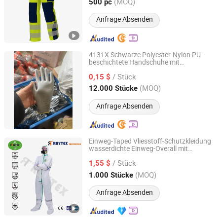
Hubei, China
Seit 2017
(MOQ)
500 pc
Anfrage Absenden
4131X Schwarze Polyester-Nylon PU-
beschichtete Handschuhe mit
Qingdao Ally Trust Industry Co., Ltd.
Polyurethan-Handfläche,
/ Stück
Arbeitshandschuhe für Montage,
0,15 $
schützende
Shandong, China
Seit 2017
(MOQ)
12.000 Stücke
Sicherheitsarbeitshandschuhe
Anfrage Absenden
Einweg-Taped Vliesstoff-Schutzkleidung
wasserdichte Einweg-Overall mit
Wuhan Raytex Protection Co., Ltd.
wettbewerbsfähigem Preis
/ Stück
1,55 $
Hubei, China
Seit 2012
(MOQ)
1.000 Stücke
Anfrage Absenden