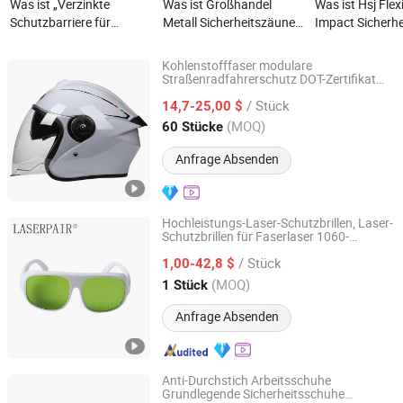
Was ist „Verzinkte
Was ist Großhandel
Was ist Hsj Flex
Schutzbarriere für
Metall Sicherheitszäune /
Impact Sicherhe
Verkehrssicherheit und
Zäune / Schutzwände /
Industrieller
multidirektionale
Bau pulverbeschichteter
Schutzgeländer
Kohlenstofffaser modulare
Sicherheitsstandards“
Doppelstrang 2D Doppel-
Schutzpolymerb
Straßenradfahrerschutz DOT-Zertifikat
Yueqing Jifeng Motorcycle Helmet Co., Ltd.
Sicherheits-Antiriot Halbschalenhelm
Lagen-Maschenzaun
Lagerverkehrsb
/ Stück
14,7-25,00 $
geschweißte
Zhejiang, China
Seit 2025
(MOQ)
60 Stücke
Maschenzaunpaneele
Anfrage Absenden
Hochleistungs-Laser-Schutzbrillen, Laser-
Schutzbrillen für Faserlaser 1060-
LaserPair Co., Limited
1080nm, Diodenlaser 808nm,808nm
/ Stück
Diodenlaser-Haarentfernungsgerät
1,00-42,8 $
Guangdong, China
Seit 2017
(MOQ)
1 Stück
Anfrage Absenden
Anti-Durchstich Arbeitsschuhe
Grundlegende Sicherheitsschuhe
Shandong Hengtuo Labor Protection Products Co., Ltd.