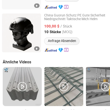
China Guorun Schutz PE Gute Sicherheit
Niedrigschnitt Taktische Mich Helm
Jingjiang Guorun Police Equipment Manufacturing Co.,
Ltd
/ Stück
100,00 $
(MOQ)
10 Stücke
Jiangsu, China
Seit 2014
Anfrage Absenden
Ähnliche Videos