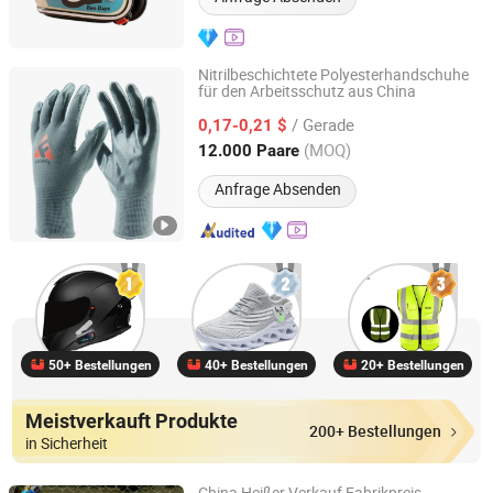
Nitrilbeschichtete Polyesterhandschuhe
für den Arbeitsschutz aus China
LINYI ZHANDA SAFETY PROTECTIVE PRODUCT CO., LTD.
/ Gerade
0,17-0,21 $
Shandong, China
Seit 2020
(MOQ)
12.000 Paare
Anfrage Absenden
50+ Bestellungen
40+ Bestellungen
20+ Bestellungen
Meistverkauft Produkte
200+ Bestellungen
in Sicherheit