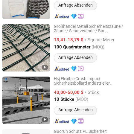
Anfrage Absenden
Großhandel Metall Sicherheitszäune /
Zäune / Schutzwände / Bau
Hebei Maiwang Metal Products Co., Ltd.
pulverbeschichteter Doppelstrang 2D
/ Square Meter
Doppel-Lagen-Maschenzaun geschweißte
13,41-18,79 $
Maschenzaunpaneele
Hebei, China
Seit 2026
(MOQ)
100 Quadratmeter
Anfrage Absenden
Hsj Flexible Crash Impact
Sicherheitsbollard Industrieller
Anping Tuopeng Wire Mesh Products Co., Ltd.
Schutzgeländer Schutzpolymerbollard für
/ Stück
Lagerverkehrsbarriere
40,00-50,00 $
Hebei, China
Seit 2024
(MOQ)
10 Stücke
Anfrage Absenden
Guorun Schutz PE Sicherheit