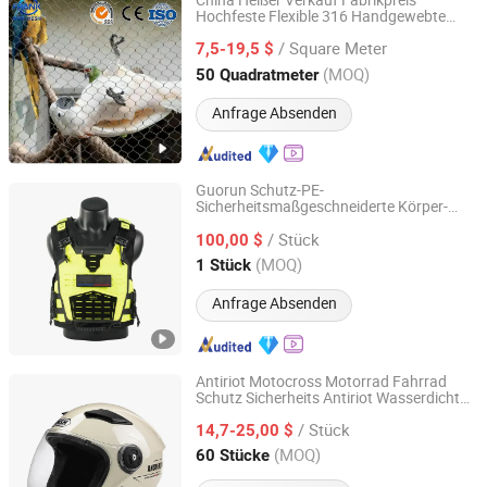
China Heißer Verkauf Fabrikpreis
Hochfeste Flexible 316 Handgewebte
Hebei Frank Wire Mesh Products Co., Ltd.
Geknotete Edelstahlkabelseilnetz für Zoo
/ Square Meter
Sicherheitszaun Volieren Sicherheitsnetz
7,5-19,5 $
Hebei, China
Seit 2025
(MOQ)
50 Quadratmeter
Anfrage Absenden
Guorun Schutz-PE-
Sicherheitsmaßgeschneiderte Körper-
Jingjiang Guorun Police Equipment Manufacturing Co.,
Taktik-Weste Nij IIa 8mm zum Fabrikpreis
Ltd
/ Stück
100,00 $
(MOQ)
1 Stück
Jiangsu, China
Seit 2014
Anfrage Absenden
Antiriot Motocross Motorrad Fahrrad
Schutz Sicherheits Antiriot Wasserdicht
Yueqing Jifeng Motorcycle Helmet Co., Ltd.
Halbschalenhelm
/ Stück
14,7-25,00 $
Zhejiang, China
Seit 2025
(MOQ)
60 Stücke