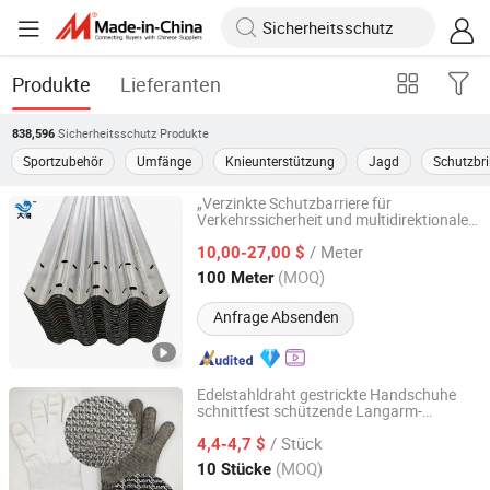
Produkte
Lieferanten
Sicherheitsschutz
Produkte
838,596
Sportzubehör
Umfänge
Knieunterstützung
Jagd
Schutzbri
„Verzinkte Schutzbarriere für
Verkehrssicherheit und multidirektionale
Shandong Guanxian Dahai Composite Material Co., Ltd.
Sicherheitsstandards“
/ Meter
10,00-27,00 $
Shandong, China
Seit 2026
(MOQ)
100 Meter
Anfrage Absenden
Edelstahldraht gestrickte Handschuhe
schnittfest schützende Langarm-
Anping Zhonghe Filter Co., Ltd.
Sicherheits-Handschuhe
/ Stück
4,4-4,7 $
Hebei, China
Seit 2026
(MOQ)
10 Stücke