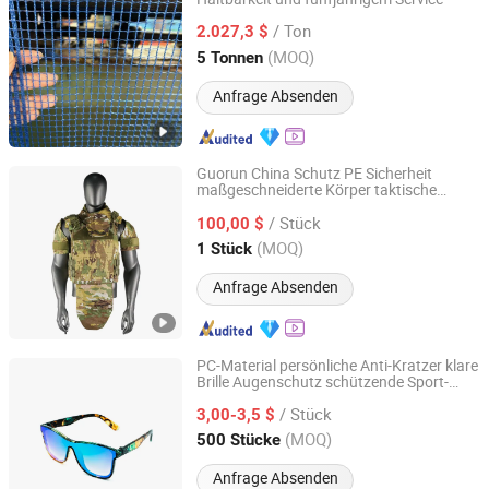
Shandong Hualin Network Industry Co., Ltd
/ Ton
2.027,3 $
Shandong, China
Seit 2025
(MOQ)
5 Tonnen
Anfrage Absenden
Guorun China Schutz PE Sicherheit
maßgeschneiderte Körper taktische
Jingjiang Guorun Police Equipment Manufacturing Co.,
Weste Nij Iiia 8mm mit Fabrikpreis
Ltd
/ Stück
100,00 $
(MOQ)
1 Stück
Jiangsu, China
Seit 2014
Anfrage Absenden
PC-Material persönliche Anti-Kratzer klare
Brille Augenschutz schützende Sport-
Wenzhou Yogi International Trade Co., Ltd.
Sicherheits-Sonnenbrille
/ Stück
3,00-3,5 $
Zhejiang, China
Seit 2024
(MOQ)
500 Stücke
Anfrage Absenden