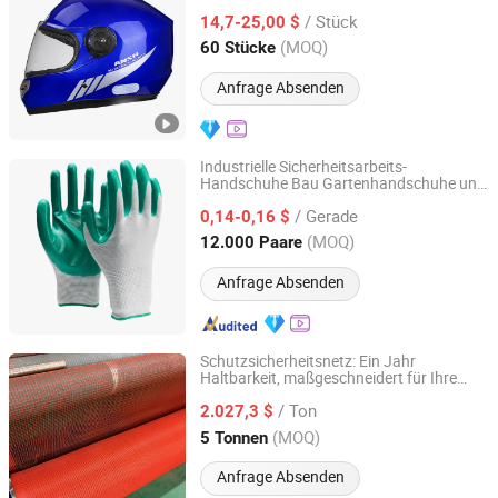
Vollgesichtshelm
/ Stück
14,7-25,00 $
Zhejiang, China
Seit 2025
(MOQ)
60 Stücke
Anfrage Absenden
Industrielle Sicherheitsarbeits-
Handschuhe Bau Gartenhandschuhe und
LINYI ZHANDA SAFETY PROTECTIVE PRODUCT CO., LTD.
Schutzausrüstung Arbeits-Handschuhe
/ Gerade
0,14-0,16 $
Shandong, China
Seit 2020
(MOQ)
12.000 Paare
Anfrage Absenden
Schutzsicherheitsnetz: Ein Jahr
Haltbarkeit, maßgeschneidert für Ihre
Shandong Hualin Network Industry Co., Ltd
Sicherheit
/ Ton
2.027,3 $
Shandong, China
Seit 2025
(MOQ)
5 Tonnen
Anfrage Absenden