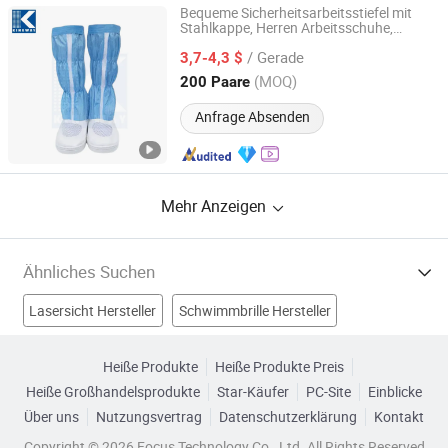
Bequeme Sicherheitsarbeitsstiefel mit
Stahlkappe, Herren Arbeitsschuhe,
KINGWAY CLEAN TECH CO., LTD.
Reinraum-Fußbekleidung, robuste
/ Gerade
Sicherheitsprodukte, Großhandel,
3,7-4,3 $
niedriger Preis, schützende
Jiangsu, China
Seit 2026
(MOQ)
200 Paare
Zehenarbeitsschuhe
Anfrage Absenden
Mehr Anzeigen
Ähnliches Suchen
Lasersicht Hersteller
Schwimmbrille Hersteller
DOT Umfang Hersteller
Heiße Produkte
Heiße Produkte Preis
Heiße Großhandelsprodukte
Star-Käufer
PC-Site
Einblicke
Sicherheits- und Schutzprodukte Hersteller
Über uns
Nutzungsvertrag
Datenschutzerklärung
Kontakt
Sicherheitschutzartikel Fabriken
Copyright © 2026 Focus Technology Co., Ltd. All Rights Reserved