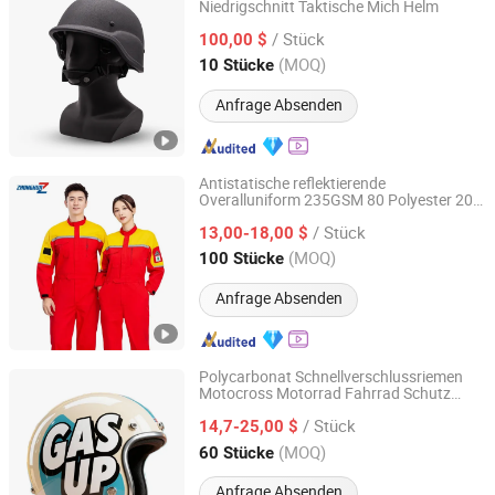
Niedrigschnitt Taktische Mich Helm
Jingjiang Guorun Police Equipment Manufacturing Co.,
Ltd
/ Stück
100,00 $
(MOQ)
10 Stücke
Jiangsu, China
Seit 2014
Anfrage Absenden
Antistatische reflektierende
Overalluniform 235GSM 80 Polyester 20
Handan Kaixin Clothing Products Co., Ltd.
Baumwolle ESD industrielle
/ Stück
Sicherheitskleidung
13,00-18,00 $
Hebei, China
Seit 2026
(MOQ)
100 Stücke
Anfrage Absenden
Polycarbonat Schnellverschlussriemen
Motocross Motorrad Fahrrad Schutz
Yueqing Jifeng Motorcycle Helmet Co., Ltd.
feuerfest Sicherheit Antiregierungs
/ Stück
Vintage Stil Helm
14,7-25,00 $
Zhejiang, China
Seit 2025
(MOQ)
60 Stücke
Anfrage Absenden