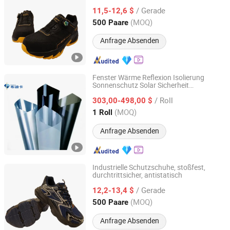
Industrielle Schutzschuhe
/ Gerade
11,5-12,6 $
Shandong, China
Seit 2025
(MOQ)
500 Paare
Anfrage Absenden
Fenster Wärme Reflexion Isolierung
Sonnenschutz Solar Sicherheit
Guangxi Zhongmo International Trade Co., Ltd.
Explosionsgeschützter Schutzfilm Vlt20+
/ Roll
303,00-498,00 $
Guangxi, China
Seit 2024
(MOQ)
1 Roll
Anfrage Absenden
Industrielle Schutzschuhe, stoßfest,
durchtrittsicher, antistatisch
Shandong Hengtuo Labor Protection Products Co., Ltd.
/ Gerade
12,2-13,4 $
Shandong, China
Seit 2025
(MOQ)
500 Paare
Anfrage Absenden