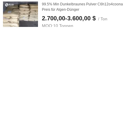
99.5% Min Dunkelbraunes Pulver C6h12o4coona
Preis für Algen-Dünger
2.700,00-3.600,00 $
/ Ton
MOQ:
10 Tonnen
Anbieter Lieferant
Ein hochwertiger Fabrikpreis wasserlöslicher
natürlicher organischer ...
2,4-2,6 $
/ Kg
MOQ:
1.000 kg
Anbieter Lieferant
Omri organischer Dünger wasserlöslicher Seetang-
Kelp-Extrakt Bio-Dünger
2,98-3,5 $
/ Kg