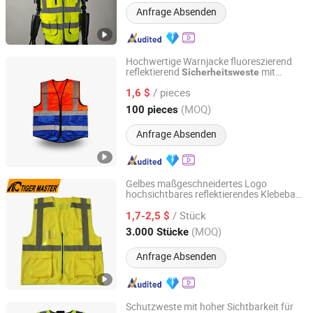
Anfrage Absenden
Hochwertige Warnjacke fluoreszierend
reflektierend
mit
Sicherheitsweste
Jiangsu Huibaicheng Group Co., Ltd.
Taschen für Verkehr Radfahren
/ pieces
reflektierende
1,6 $
Sicherheitsweste
Jiangsu, China
Seit 2021
(MOQ)
100 pieces
Anfrage Absenden
Gelbes maßgeschneidertes Logo
hochsichtbares reflektierendes Klebeband
Heilongjiang Safer Co., Ltd.
mehrere Taschen Reißverschluss vorne
/ Stück
Ingenieur Sicherheits reflektierende
1,7-2,5 $
Sicherheitsweste
Heilongjiang, China
Seit 2022
(MOQ)
3.000 Stücke
Anfrage Absenden
Schutzweste mit hoher Sichtbarkeit für