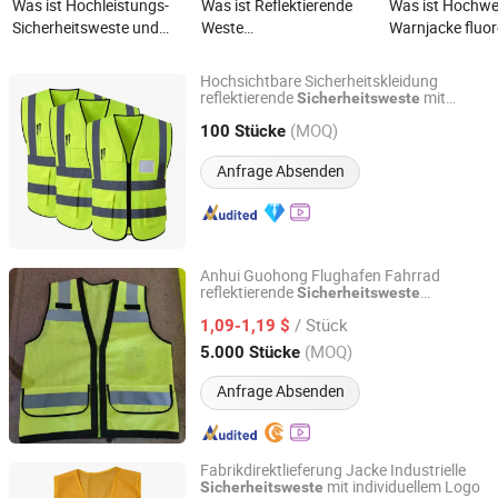
Was ist Hochleistungs-
Was ist Reflektierende
Was ist Hochwe
Sicherheitsweste und
Weste
Warnjacke fluor
reflektierende Weste für
Baustellenarbeitsweste
reflektierend
Sicherheit Hochsichtbare
Sicherheitsdienst
Sicherheitswest
Hochsichtbare Sicherheitskleidung
Weste
Sicherheitskleidung
Taschen für Ve
reflektierende
mit
Sicherheitsweste
Wenzhou Xiangying Reflective Materials Science
Taschen
anpassbare bedruckte
Radfahren refle
Technology Co., Ltd.
(MOQ)
100 Stücke
Arbeitskleidung
Sicherheitswes
Anfrage Absenden
Zhejiang, China
Seit 2017
Anhui Guohong Flughafen Fahrrad
reflektierende
Sicherheitsweste
Anhui Guohong Industrial and Trading Co., Ltd.
reflektierend für Fahrrad
/ Stück
1,09-1,19 $
Anhui, China
Seit 2015
(MOQ)
5.000 Stücke
Anfrage Absenden
Fabrikdirektlieferung Jacke Industrielle
mit individuellem Logo
Sicherheitsweste
Jiangsu Crown Police Equipment Manufacturing Co., Ltd.