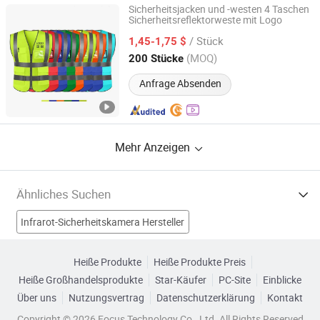
Sicherheitsjacken und -westen 4 Taschen
Sicherheitsreflektorweste mit Logo
Henan Chiwai International Trade Co., Ltd.
/ Stück
1,45-1,75 $
Henan, China
Seit 2024
(MOQ)
200 Stücke
Anfrage Absenden
Mehr Anzeigen
Ähnliches Suchen
Infrarot-Sicherheitskamera Hersteller
Rettungsweste Hersteller
Baumwollweste Hersteller
Heiße Produkte
Heiße Produkte Preis
Heiße Großhandelsprodukte
Star-Käufer
PC-Site
Einblicke
Pc-Sicherheitskarte Hersteller
Über uns
Nutzungsvertrag
Datenschutzerklärung
Kontakt
reflektierende Sicherheitsweste Fabriken
Copyright © 2026 Focus Technology Co., Ltd. All Rights Reserved