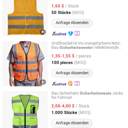
/ Stück
1,65 $
Jiangsu, China
Seit 2022
(MOQ)
50 Stücke
Anfrage Absenden
Großhandel Hi-Vis orangefarbene Netz-
Bau-
n reflektierende
Sicherheitsweste
Henan Chiwai International Trade Co., Ltd.
mit mehreren Taschen
Sicherheitsweste
/ pieces
Arbeitsweste
1,35-1,55 $
Henan, China
Seit 2024
(MOQ)
100 pieces
Anfrage Absenden
Bau Sicherheits
Jacke
Sicherheitsweste
für Fahrrad
Shandong Safebuild Traffic Facilities Co., Ltd.
/ Stück
2,00-4,00 $
Shandong, China
Seit 2021
(MOQ)
1.000 Stücke
Anfrage Absenden