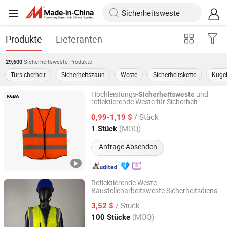
Produkte
Lieferanten
Sicherheitsweste
Produkte
29,600
Türsicherheit
Sicherheitszaun
Weste
Sicherheitskette
Kugel
Hochleistungs-
und
Sicherheitsweste
reflektierende Weste für Sicherheit
Xinxiang Panwei Protection Technology Co., Ltd.
Hochsichtbare Weste
/ Stück
0,99-1,19 $
Henan, China
Seit 2026
(MOQ)
1 Stück
Anfrage Absenden
Reflektierende Weste
Baustellenarbeitsweste Sicherheitsdienst
Henan Kaiwei Protective Equipment Co., Ltd.
Sicherheitskleidung anpassbare
/ Stück
bedruckte Arbeitskleidung
3,52 $
Henan, China
Seit 2025
(MOQ)
100 Stücke