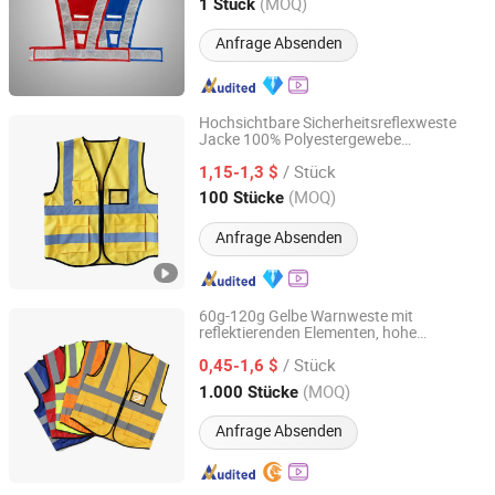
Henan, China
Seit 2026
(MOQ)
1 Stück
Anfrage Absenden
Hochsichtbare Sicherheitsreflexweste
Jacke 100% Polyestergewebe
Wenzhou Xiangying Reflective Materials Science
Sicherheitsreflexweste
Technology Co., Ltd.
/ Stück
1,15-1,3 $
(MOQ)
100 Stücke
Zhejiang, China
Seit 2017
Anfrage Absenden
60g-120g Gelbe Warnweste mit
reflektierenden Elementen, hohe
Anhui Guohong Industrial and Trading Co., Ltd.
Sichtbarkeit,
Sicherheitsweste
/ Stück
0,45-1,6 $
Anhui, China
Seit 2015
(MOQ)
1.000 Stücke
Anfrage Absenden