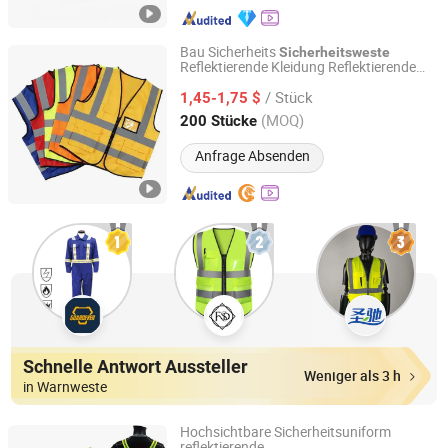
Bau Sicherheits
Sicherheitsweste
Reflektierende Kleidung Reflektierende
Henan Chiwai International Trade Co., Ltd.
Joggingweste Laufweste
/ Stück
1,45-1,75 $
Henan, China
Seit 2024
(MOQ)
200 Stücke
Anfrage Absenden
Schnelle Antwort Aussteller
Weniger als 3 h
in Warnweste
Hochsichtbare Sicherheitsuniform
reflektierende