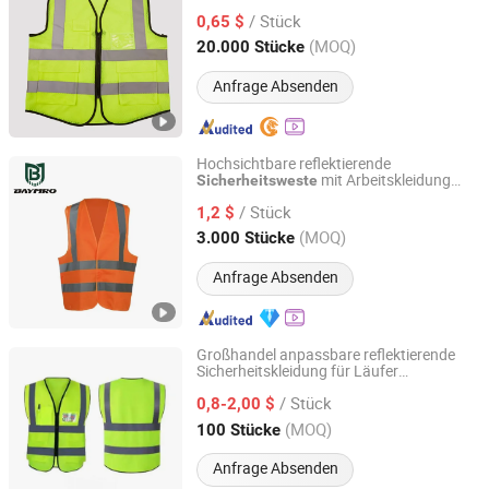
Verkehrssicherheit
/ Stück
0,65 $
Anhui, China
Seit 2015
(MOQ)
20.000 Stücke
Anfrage Absenden
Hochsichtbare reflektierende
mit Arbeitskleidung
Sicherheitsweste
Baymro Safety China Co., Ltd.
reflektierende
Sicherheitsweste
/ Stück
Unterhemden PSA Anbieter
1,2 $
Jiangsu, China
Seit 2020
(MOQ)
3.000 Stücke
Anfrage Absenden
Großhandel anpassbare reflektierende
Sicherheitskleidung für Läufer
Jiangsu Crown Police Equipment Manufacturing Co., Ltd.
Sicherheitsreflektorenweste
/ Stück
0,8-2,00 $
Jiangsu, China
Seit 2022
(MOQ)
100 Stücke
Anfrage Absenden