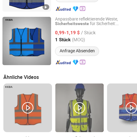
Anpassbare reflektierende Weste,
für Sicherheit:
Sicherheitsweste
Xinxiang Panwei Protection Technology Co., Ltd.
Reißverschlussverschluss
/ Stück
0,99-1,19 $
Henan, China
Seit 2026
(MOQ)
1 Stück
Anfrage Absenden
Ähnliche Videos