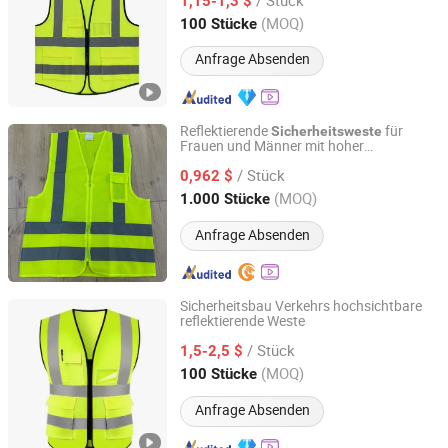
Sicherheitskleidung
1,15-1,3 $
(MOQ)
100 Stücke
Zhejiang, China
Seit 2017
Anfrage Absenden
Reflektierende
für
Sicherheitsweste
Frauen und Männer mit hoher
Anhui Guohong Industrial and Trading Co., Ltd.
Sichtbarkeit, Sicherheit mit Taschen,
/ Stück
Reißverschluss vorne entspricht
0,962 $
Anhui, China
Seit 2015
(MOQ)
1.000 Stücke
Anfrage Absenden
Sicherheitsbau Verkehrs hochsichtbare
reflektierende Weste
Jiangsu Crown Police Equipment Manufacturing Co., Ltd.
/ Stück
1,5-2,5 $
Jiangsu, China
Seit 2022
(MOQ)
100 Stücke
Anfrage Absenden