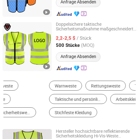
Anfrage Absenden
Doppelsichere taktische
Sicherheitsmaßnahme maßgeschneiderte
GUANGZHOU DOUBLE SAFE SECURITY PRODUCTS
Großhandelsverkehrsarbeit
FACTORY
/ Stück
hochsichtbare reflektierende Jacke
2,2-2,5 $
Sicherheitsweste
(MOQ)
500 Stücke
Guangdong, China
Seit 2011
Anfrage Absenden
Warnweste
Rettungsweste
Taktische Weste
Taktische und persönliche Verteidigungsausrüstung
Arbeitskleidung
Stichfeste Kleidung
Hersteller hochsichtbare reflektierende
Sicherheitskleidung Hi-Vis-Weste
Anhui Guohong Industrial and Trading Co., Ltd.