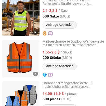
Patrouillen-Sicherheits-Verkehrs-
Reflexweste Straßenverwaltung
GOODS (Ningbo) Safety Protection Products Co., Ltd.
Sicherheit Großhandel
/ Satz
2,1-2,2 $
Zhejiang, China
Seit 2026
(MOQ)
500 Sätze
Anfrage Absenden
Maßgeschneiderte Outdoor-Wanderweste
mit mehreren Taschen, reflektierende
Jinhua Monavisa Co., Ltd
für Sicherheitskräfte
Sicherheitsweste
/ Stück
1,55-2,6 $
Zhejiang, China
Seit 2016
(MOQ)
200 Stücke
Anfrage Absenden
Großhandel maßgeschneiderte 3D
hochsichtbare Sicherheitsjacke
Xinxiang Xinke Protective Technology Co.,Ltd.
Arbeitsweste Sicherheitsjacke
/ pieces
reflektierende Weste
14,00-16,9 $
Henan, China
Seit 2024
(MOQ)
500 pieces