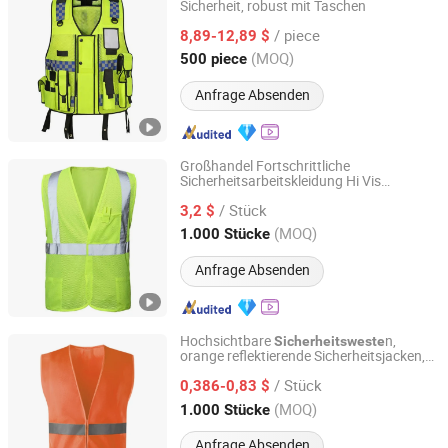
Sicherheit, robust mit Taschen
Shenyang Sunnytex Apparel Co., Ltd.
/ piece
8,89-12,89 $
Liaoning, China
Seit 2016
(MOQ)
500 piece
Anfrage Absenden
Großhandel Fortschrittliche
Sicherheitsarbeitskleidung Hi Vis
Ningbo Leaders Imp. & Exp. Co., Ltd.
Fabrikpreis
Sicherheitsweste
/ Stück
3,2 $
Zhejiang, China
Seit 2024
(MOQ)
1.000 Stücke
Anfrage Absenden
Hochsichtbare
n,
Sicherheitsweste
orange reflektierende Sicherheitsjacken,
Wenzhou Xiangying Reflective Materials Science
Bauwesten
Technology Co., Ltd.
/ Stück
0,386-0,83 $
(MOQ)
1.000 Stücke
Zhejiang, China
Seit 2017
Anfrage Absenden