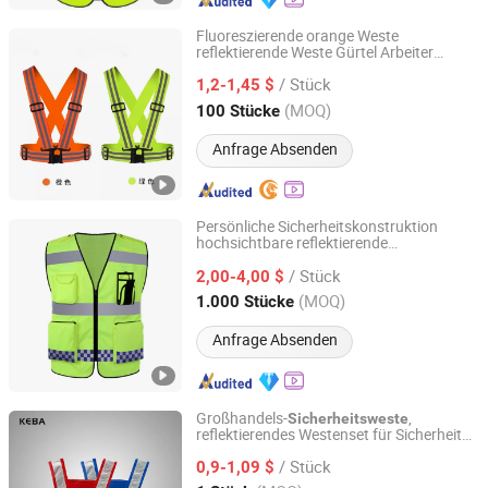
Fluoreszierende orange Weste
reflektierende Weste Gürtel Arbeiter
Henan Chiwai International Trade Co., Ltd.
Sicherheitsjacke Riemen Ausrüstung für
/ Stück
Fahrrad
1,2-1,45 $
Henan, China
Seit 2024
(MOQ)
100 Stücke
Anfrage Absenden
Persönliche Sicherheitskonstruktion
hochsichtbare reflektierende
Shandong Safebuild Traffic Facilities Co., Ltd.
Jacke
Sicherheitsweste
/ Stück
2,00-4,00 $
Shandong, China
Seit 2021
(MOQ)
1.000 Stücke
Anfrage Absenden
Großhandels-
,
Sicherheitsweste
reflektierendes Westenset für Sicherheit
Xinxiang Panwei Protection Technology Co., Ltd.
mit mehreren Taschen
/ Stück
0,9-1,09 $