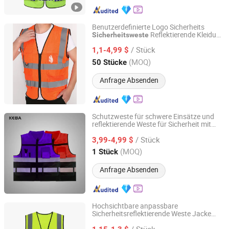
Benutzerdefinierte Logo Sicherheits
Reflektierende Kleidung
Sicherheitsweste
Guangdong Mingyang Garment Industry Co., Ltd.
Reflektor Hochsichtbare Weste
/ Stück
1,1-4,99 $
Guangdong, China
Seit 2024
(MOQ)
50 Stücke
Anfrage Absenden
Schutzweste für schwere Einsätze und
reflektierende Weste für Sicherheit mit
Xinxiang Panwei Protection Technology Co., Ltd.
fluoreszierendem Design für hohe
/ Stück
Sichtbarkeit
3,99-4,99 $
Henan, China
Seit 2026
(MOQ)
1 Stück
Anfrage Absenden
Hochsichtbare anpassbare
Sicherheitsreflektierende Weste Jacke
Wenzhou Xiangying Reflective Materials Science
100% Polyestergewebe
Technology Co., Ltd.
/ Stück