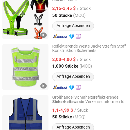
Xiamen Situ Crafts Co., Ltd.
Straßenverkehrssicherheitskleidung LED-
/ Stück
Weste
2,15-3,45 $
Fujian, China
Seit 2026
(MOQ)
50 Stücke
Anfrage Absenden
Reflektierende Weste Jacke Streifen Stoff
Konstruktion Sicherheits
Shandong Safebuild Traffic Facilities Co., Ltd.
hohe Sichtbarkeit
Sicherheitsweste
/ Stück
Arbeits reflektierende Kleidung
2,00-4,00 $
Shandong, China
Seit 2021
(MOQ)
1.000 Stücke
Anfrage Absenden
Großhandel Sicherheitsreflektierende
Verkehrsuniformen für
Sicherheitsweste
Guangdong Mingyang Garment Industry Co., Ltd.
Bauarbeiter
/ Stück
1,1-4,99 $
Guangdong, China
Seit 2024
(MOQ)
50 Stücke
Anfrage Absenden