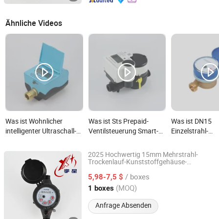
Ähnliche Videos
Was ist Wohnlicher
Was ist Sts Prepaid-
Was ist DN15
intelligenter Ultraschall-
Ventilsteuerung Smart-
Einzelstrahl-
Wasserzähler
Wasserzähler mit AMR
Wasserzähler a
Messing für de
2025 Hochwertig 15mm Mehrstrahl-
und Industriebe
Trockenlauf-Kunststoffgehäuse-
Ningbo Yuxing Water Meter Company Limited
Wasserzähler
/ boxes
5,98-7,5 $
Zhejiang, China
Seit 2024
(MOQ)
1 boxes
Anfrage Absenden