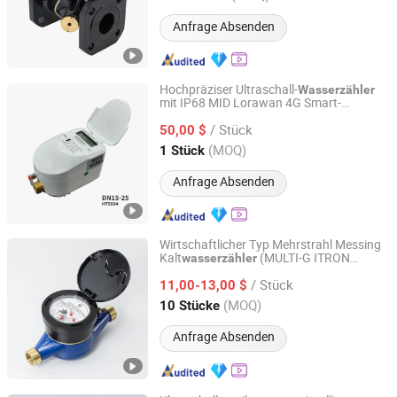
Anfrage Absenden
Hochpräziser Ultraschall-
Wasserzähler
mit IP68 MID Lorawan 4G Smart-
Jinan Xinnoris Tech Co., Ltd.
Wasserzähler
/ Stück
50,00 $
Shandong, China
Seit 2026
(MOQ)
1 Stück
Anfrage Absenden
Wirtschaftlicher Typ Mehrstrahl Messing
Kalt
(MULTI-G ITRON
wasserzähler
NINGBO WATER METER(GROUP) CO., LTD.
Version)
/ Stück
11,00-13,00 $
Zhejiang, China
Seit 2014
(MOQ)
10 Stücke
Anfrage Absenden