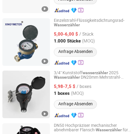
Einzelstrahl-Flüssigkeitsdichtungsrad-
Wasserzähler
Ningbo Xingyuan Meter Technology Co., Ltd.
/ Stück
5,00-6,00 $
Zhejiang, China
Seit 2021
(MOQ)
1.000 Stücke
Anfrage Absenden
3/4" Kunststoff
2025
wasserzähler
DN20mm Mehrstrahl-
Wasserzähler
Ningbo Yuxing Water Meter Company Limited
Trockenbau-
/ boxes
Kunststoffkörper
5,98-7,5 $
wasserzähler
Zhejiang, China
Seit 2024
(MOQ)
1 boxes
Anfrage Absenden
DN50 Hochpräziser mechanischer
abnehmbarer Flansch-
für
Wasserzähler
Shandong Rongxian Instrument Technology Co., Ltd.