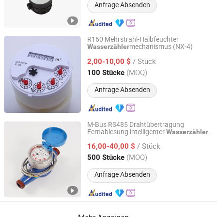
Anfrage Absenden
R160 Mehrstrahl-Halbfeuchter
mechanismus (NX-4)
Wasserzähler
Ningbo Ningxin Meter Technology Co., Ltd.
/ Stück
2,00-10,00 $
Zhejiang, China
Seit 2020
(MOQ)
100 Stücke
Anfrage Absenden
M-Bus RS485 Drahtübertragung
Fernablesung intelligenter
Wasserzähler
Shandong Ruiyang Instrument Technology Co., Ltd.
Medidor De Agua
/ Stück
16,00-40,00 $
Shandong, China
Seit 2026
(MOQ)
500 Stücke
Anfrage Absenden