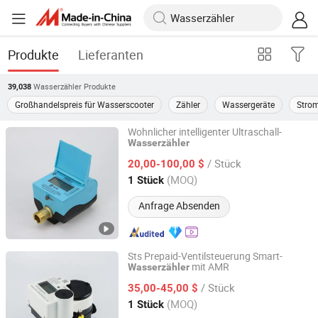
Produkte
Lieferanten
Wasserzähler
Produkte
39,038
Großhandelspreis für Wasserscooter
Zähler
Wassergeräte
Strom
Wohnlicher intelligenter Ultraschall-
Wasserzähler
NINGBO WATER METER(GROUP) CO., LTD.
/ Stück
20,00-100,00 $
Zhejiang, China
Seit 2014
(MOQ)
1 Stück
Anfrage Absenden
Sts Prepaid-Ventilsteuerung Smart-
mit AMR
Wasserzähler
NINGBO WATER METER(GROUP) CO., LTD.
/ Stück
35,00-45,00 $
Zhejiang, China
Seit 2014
(MOQ)
1 Stück