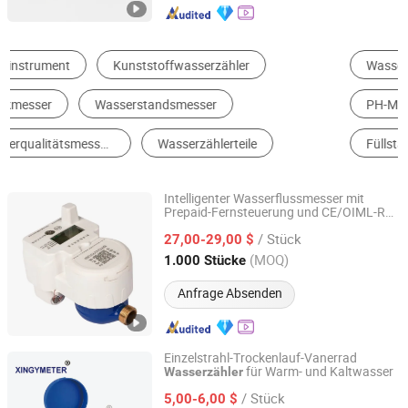
Wassermeter
Flussmeter
Flüssiges Analyzer
PH-Meter
Flüssigkeitsmeter
Füllstandssensor
Intelligenter Wasserflussmesser mit
Prepaid-Fernsteuerung und CE/OIML-R49
Shandong Rongxian Instrument Technology Co., Ltd.
Zertifizierung DN15
/ Stück
27,00-29,00 $
Shandong, China
Seit 2025
(MOQ)
1.000 Stücke
Anfrage Absenden
Einzelstrahl-Trockenlauf-Vanerrad
für Warm- und Kaltwasser
Wasserzähler
Ningbo Xingyuan Meter Technology Co., Ltd.
/ Stück
5,00-6,00 $