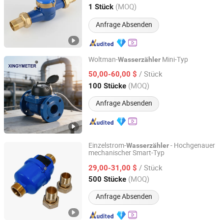
Zhejiang, China
Seit 2024
(MOQ)
1 Stück
Anfrage Absenden
Woltman-
Mini-Typ
Wasserzähler
Ningbo Xingyuan Meter Technology Co., Ltd.
/ Stück
50,00-60,00 $
(MOQ)
100 Stücke
Zhejiang, China
Seit 2021
Anfrage Absenden
Einzelstrom-
- Hochgenauer
Wasserzähler
mechanischer Smart-Typ
Shandong Rongxian Instrument Technology Co., Ltd.
/ Stück
29,00-31,00 $
Shandong, China
Seit 2025
(MOQ)
500 Stücke
Anfrage Absenden