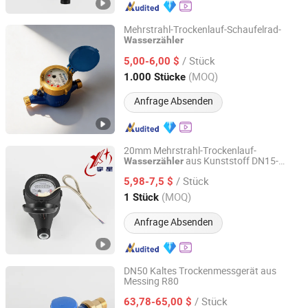
Mehrstrahl-Trockenlauf-Schaufelrad-
Wasserzähler
Ningbo Xingyuan Meter Technology Co., Ltd.
/ Stück
5,00-6,00 $
Zhejiang, China
Seit 2021
(MOQ)
1.000 Stücke
Anfrage Absenden
20mm Mehrstrahl-Trockenlauf-
aus Kunststoff DN15-
Wasserzähler
Ningbo Yuxing Water Meter Company Limited
DN50 R100
/ Stück
5,98-7,5 $
Zhejiang, China
Seit 2024
(MOQ)
1 Stück
Anfrage Absenden
DN50 Kaltes Trockenmessgerät aus
Messing R80
Ningbo Yuxing Water Meter Company Limited
/ Stück
63,78-65,00 $