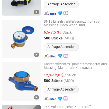
Anfrage Absenden
DN15 Einzelstrahl-
aus
Wasserzähler
Messing für den Wohn- und
Shandong Rongxian Instrument Technology Co., Ltd.
Industriebereich
/ Stück
6,5-7,5 $
Shandong, China
Seit 2025
(MOQ)
500 Stücke
Anfrage Absenden
Kosteneffizientes Qualitätsmessgerät aus
Messing, Mehrstrahl-Kaltwasser,
Shandong Rongxian Instrument Technology Co., Ltd.
Trockenbau-
Wasserzähler
/ Stück
12,1-12,8 $
Shandong, China
Seit 2025
(MOQ)
500 Stücke
Anfrage Absenden
1/2" Volumetrischer Kunststoff-