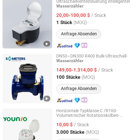
Ultraschallventilsteuerung intelligenter
Wasserzähler
NINGBO WATER METER(GROUP) CO., LTD.
/ Stück
20,00-100,00 $
Zhejiang, China
Seit 2014
(MOQ)
1 Stück
Anfrage Absenden
DN50~DN300 R400 Bulk-Ultraschall-
Wasserzähler
Hebei Shanghong Meters Technology Co., Ltd.
/ Stück
149,00-1.314,00 $
Hebei, China
Seit 2023
(MOQ)
100 Stücke
Anfrage Absenden
Horizontale Typklasse C /R160-
Volumetrischer Rotationskolben-
Wenling Younio Water Meter Co., Ltd.
Wasserzähler
/ Stück
10,00 $
Zhejiang, China
Seit 2007
(MOQ)
3.000 Stücke