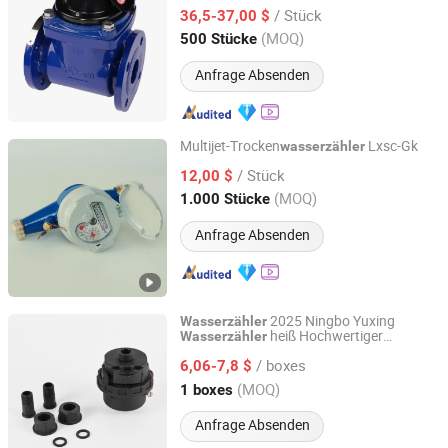
Wohn-, Apartment-, Gewerbe- und
/ Stück
Industrieanwendungen
36,5-37,00 $
Shandong, China
Seit 2025
(MOQ)
500 Stücke
Anfrage Absenden
Multijet-Trocken
Lxsc-Gk
wasserzähler
Ningbo Xingyuan Meter Technology Co., Ltd.
/ Stück
12,00 $
(MOQ)
1.000 Stücke
Zhejiang, China
Seit 2021
Anfrage Absenden
2025 Ningbo Yuxing
Wasserzähler
heiß Hochwertiger
Wasserzähler
Ningbo Yuxing Water Meter Company Limited
Rotationskolben Volumetrischer
/ boxes
Kunststoffkörper
6,06-7,8 $
Wasserzähler
Kunststoff Messing Klasse B/C
Zhejiang, China
Seit 2024
(MOQ)
1 boxes
Rotationskolben
Wasserzähler
Anfrage Absenden