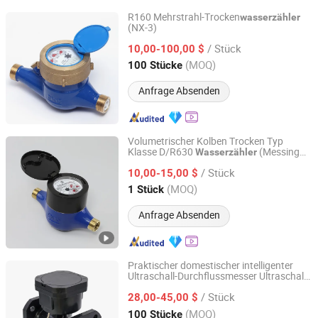
R160 Mehrstrahl-Trocken
wasserzähler
(NX-3)
Ningbo Ningxin Meter Technology Co., Ltd.
/ Stück
10,00-100,00 $
Zhejiang, China
Seit 2020
(MOQ)
100 Stücke
Anfrage Absenden
Volumetrischer Kolben Trocken Typ
Klasse D/R630
(Messing
Wasserzähler
NINGBO WATER METER(GROUP) CO., LTD.
oder Kunststoff)
/ Stück
10,00-15,00 $
Zhejiang, China
Seit 2014
(MOQ)
1 Stück
Anfrage Absenden
Praktischer domestischer intelligenter
Ultraschall-Durchflussmesser Ultraschall-
Shandong Ruiyang Instrument Technology Co., Ltd.
Wasserzähler
/ Stück
28,00-45,00 $
Shandong, China
Seit 2026
(MOQ)
100 Stücke