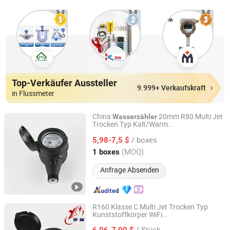
Top-Verkäufer Aussteller
9.999+ Verkaufskraft
in Flussmeter
China
20mm R80 Multi Jet
Wasserzähler
Trocken Typ Kalt/Warm
Ningbo Yuxing Water Meter Company Limited
Kunststoffgehäuse
Wasserzähler
/ boxes
5,98-7,5 $
Zhejiang, China
Seit 2024
(MOQ)
1 boxes
Anfrage Absenden
R160 Klasse C Multi Jet Trocken Typ
Kunststoffkörper WiFi
Ningbo Yuxing Water Meter Company Limited
Wasserflussmesser
/ Stück
6,06-7,00 $