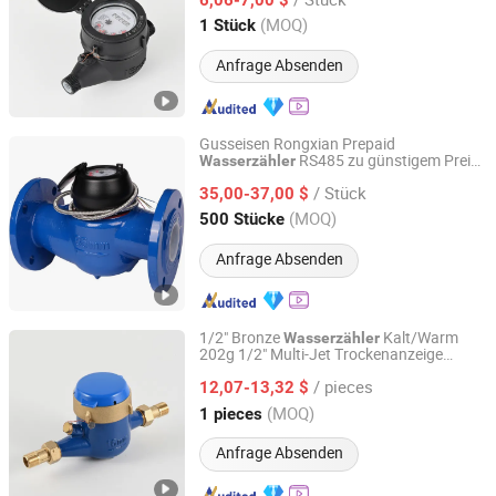
Zhejiang, China
Seit 2024
(MOQ)
1 Stück
Anfrage Absenden
Gusseisen Rongxian Prepaid
RS485 zu günstigem Preis
Wasserzähler
Shandong Rongxian Instrument Technology Co., Ltd.
Lxsy-50
/ Stück
35,00-37,00 $
Shandong, China
Seit 2025
(MOQ)
500 Stücke
Anfrage Absenden
1/2" Bronze
Kalt/Warm
Wasserzähler
202g 1/2" Multi-Jet Trockenanzeige
Ningbo Yuxing Water Meter Company Limited
Klasse B/C R160 Kalt
wasserzähler
/ pieces
Messing
12,07-13,32 $
Zhejiang, China
Seit 2024
(MOQ)
1 pieces
Anfrage Absenden