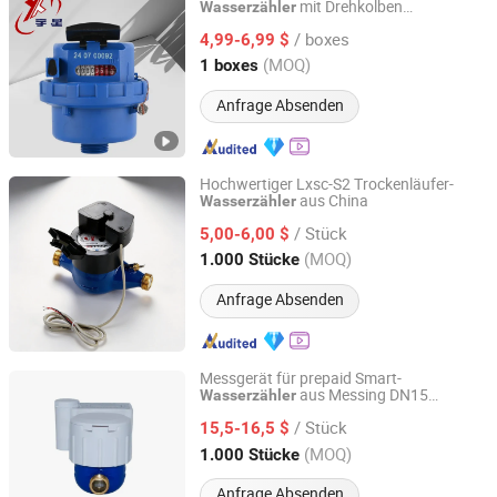
mit Drehkolben
Wasserzähler
Ningbo Yuxing Water Meter Company Limited
Klasse B/C R80-R200
Wasserzähler
/ boxes
4,99-6,99 $
Zhejiang, China
Seit 2024
(MOQ)
1 boxes
Anfrage Absenden
Hochwertiger Lxsc-S2 Trockenläufer-
aus China
Wasserzähler
Ningbo Xingyuan Meter Technology Co., Ltd.
/ Stück
5,00-6,00 $
Zhejiang, China
Seit 2021
(MOQ)
1.000 Stücke
Anfrage Absenden
Messgerät für prepaid Smart-
aus Messing DN15
Wasserzähler
Shandong Rongxian Instrument Technology Co., Ltd.
Preiswert, zugfest und langlebig
/ Stück
15,5-16,5 $
Shandong, China
Seit 2025
(MOQ)
1.000 Stücke
Anfrage Absenden