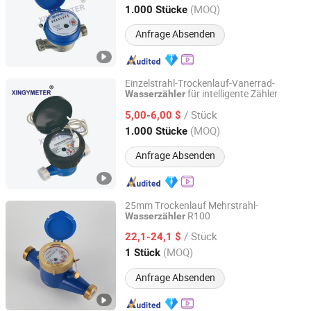
Zhejiang, China
Seit 2021
(MOQ)
1.000 Stücke
Anfrage Absenden
Einzelstrahl-Trockenlauf-Vanerrad-
für intelligente Zähler
Wasserzähler
Ningbo Xingyuan Meter Technology Co., Ltd.
/ Stück
5,00-6,00 $
Zhejiang, China
Seit 2021
(MOQ)
1.000 Stücke
Anfrage Absenden
25mm Trockenlauf Mehrstrahl-
R100
Wasserzähler
Ningbo Yuxing Water Meter Company Limited
/ Stück
22,1-24,1 $
Zhejiang, China
Seit 2024
(MOQ)
1 Stück
Anfrage Absenden