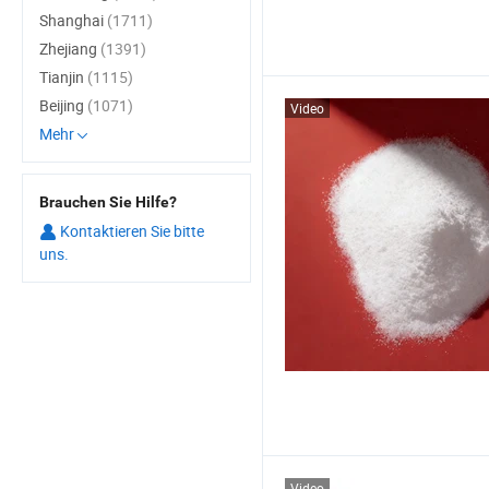
Shanghai
(1711)
Zhejiang
(1391)
Tianjin
(1115)
Beijing
(1071)
Video
Mehr
Brauchen Sie Hilfe?
Kontaktieren Sie bitte
uns.
Video