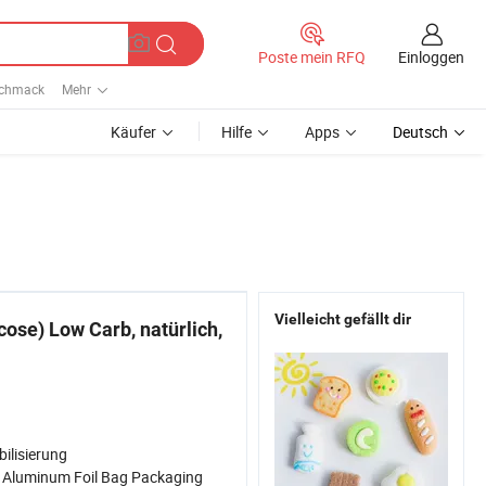
Einloggen
Poste mein RFQ
schmack
Mehr
Käufer
Hilfe
Apps
Deutsch
Vielleicht gefällt dir
cose) Low Carb, natürlich,
bilisierung
:
Aluminum Foil Bag Packaging