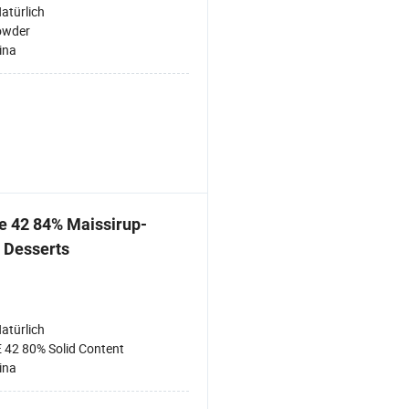
atürlich
owder
ina
e 42 84% Maissirup-
 Desserts
atürlich
 42 80% Solid Content
ina