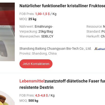
Natürlicher funktioneller kristalliner Fruktos
FOB Preis
:
/ Kg
1,00-1,5 $
MOQ:
25 kg
Nährwert:
Ernährungs-
Ressource:
N
Verpackung:
25kg/Bag
Standard:
Po
Warenzeichen:
SDBLCY
Herkunft:
Ch
Shandong Bailong Chuangyuan Bio-Tech Co., Ltd.
Provinz: Shandong, China
Jetzt Kontaktieren
Lebensmittel
zusatzstoff diätetische Faser fu
resistente Dextrin
FOB Preis
:
/ Kg
4,5-4,8 $
MOQ:
500 kg