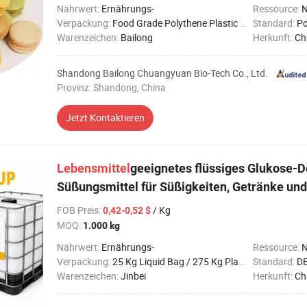
Nährwert:
Ernährungs-
Ressource:
N
Verpackung:
Food Grade Polythene Plastic Bag and Pallet for Po
Standard:
P
Warenzeichen:
Bailong
Herkunft:
Ch
Shandong Bailong Chuangyuan Bio-Tech Co., Ltd.
Provinz: Shandong, China
Jetzt Kontaktieren
Lebensmittel
geeignetes flüssiges Glukose-D
Süßungsmittel für Süßigkeiten, Getränke und
FOB Preis
:
/ Kg
0,42-0,52 $
MOQ:
1.000 kg
Nährwert:
Ernährungs-
Ressource:
N
Verpackung:
25 Kg Liquid Bag / 275 Kg Plastic Drum / 1300 Kg I
Standard:
DE
Warenzeichen:
Jinbei
Herkunft:
Ch