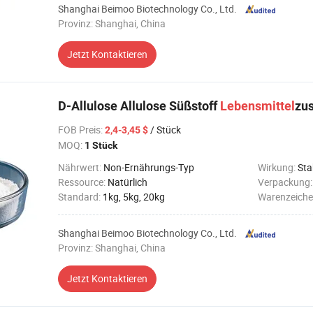
Shanghai Beimoo Biotechnology Co., Ltd.
Provinz: Shanghai, China
Jetzt Kontaktieren
D-Allulose Allulose Süßstoff
Lebensmittel
zus
FOB Preis
:
/ Stück
2,4-3,45 $
MOQ:
1 Stück
Nährwert:
Non-Ernährungs-Typ
Wirkung:
Sta
Ressource:
Natürlich
Verpackung
Standard:
1kg, 5kg, 20kg
Warenzeiche
Shanghai Beimoo Biotechnology Co., Ltd.
Provinz: Shanghai, China
Jetzt Kontaktieren