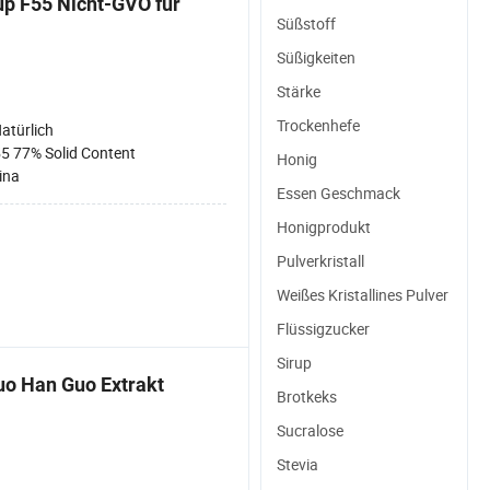
up F55 Nicht-GVO für
Süßstoff
Süßigkeiten
Stärke
Trockenhefe
atürlich
5 77% Solid Content
Honig
ina
Essen Geschmack
Honigprodukt
Pulverkristall
Weißes Kristallines Pulver
Flüssigzucker
Sirup
uo Han Guo Extrakt
Brotkeks
Sucralose
Stevia