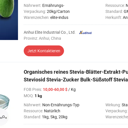
Nährwert:
Ernährungs-
Ressource:
N
Verpackung:
20kg/Carton
Standard:
G
Warenzeichen:
elite-indus
Herkunft:
An
Anhui Elite Industrial Co., Ltd.
Provinz: Anhui, China
Jetzt Kontaktieren
Organisches reines Stevia-Blätter-Extrakt-P
Steviosid Stevia-Zucker Bulk-Süßstoff Stevia
FOB Preis
:
/ Kg
10,00-60,00 $
MOQ:
1 kg
Nährwert:
Non-Ernährungs-Typ
Wirkung:
Sta
Ressource:
Natürlich
Verpackung
Standard:
1kg, 5kg, 20kg
Warenzeiche