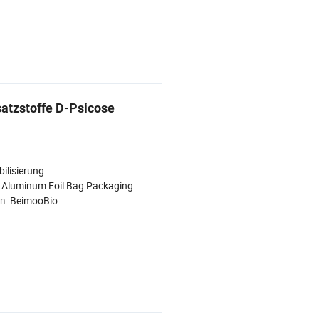
atzstoffe D-Psicose
bilisierung
:
Aluminum Foil Bag Packaging
n:
BeimooBio