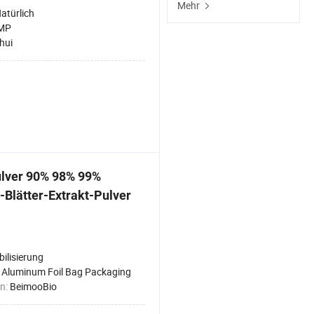
Mehr
atürlich
MP
hui
ulver 90% 98% 99%
-Blätter-Extrakt-Pulver
bilisierung
:
Aluminum Foil Bag Packaging
n:
BeimooBio