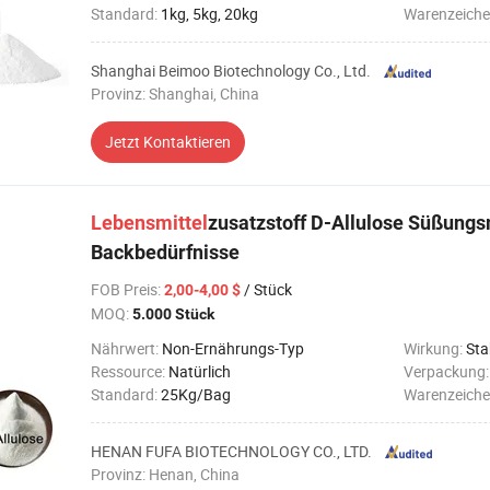
Standard:
1kg, 5kg, 20kg
Warenzeiche
Shanghai Beimoo Biotechnology Co., Ltd.
Provinz: Shanghai, China
Jetzt Kontaktieren
Lebensmittel
zusatzstoff D-Allulose Süßungsm
Backbedürfnisse
FOB Preis
:
/ Stück
2,00-4,00 $
MOQ:
5.000 Stück
Nährwert:
Non-Ernährungs-Typ
Wirkung:
Sta
Ressource:
Natürlich
Verpackung
Standard:
25Kg/Bag
Warenzeiche
HENAN FUFA BIOTECHNOLOGY CO., LTD.
Provinz: Henan, China