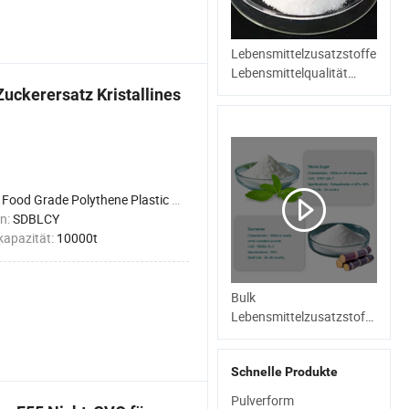
Lebensmittelzusatzstoffe
Lebensmittelqualität
Süßstoffe Sorbitol CAS
uckerersatz Kristallines
50-70-4
:
Food Grade Polythene Plastic Bag and Pallet for Po
n:
SDBLCY
kapazität:
10000t
Bulk
Lebensmittelzusatzstoff
Allulose (D-Psicose) Low
Carb, natürlich, saubere
Schnelle Produkte
Etikett Süßstoff
Pulverform