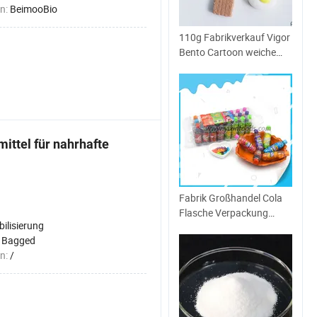
n:
BeimooBio
110g Fabrikverkauf Vigor
Bento Cartoon weiche
Gummibärchen
ittel für nahrhafte
Fabrik Großhandel Cola
Flasche Verpackung
bilisierung
Spielzeug Obst Xylit
:
Bagged
Kaugummi Bonbon
n:
/