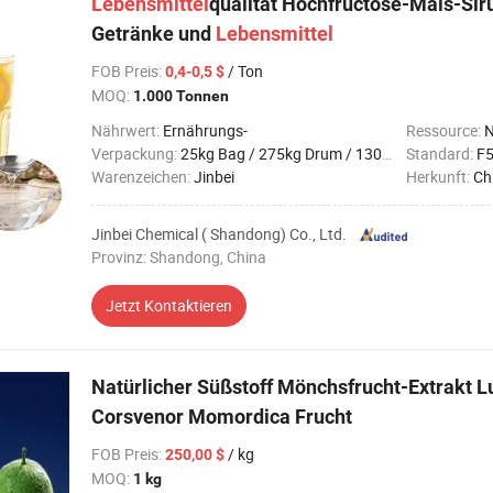
Lebensmittel
qualität Hochfructose-Mais-Sir
Getränke und
Lebensmittel
FOB Preis
:
/ Ton
0,4-0,5 $
MOQ:
1.000 Tonnen
Nährwert:
Ernährungs-
Ressource:
N
Verpackung:
25kg Bag / 275kg Drum / 1300kg Drum / 25mt Flexi
Standard:
F5
Warenzeichen:
Jinbei
Herkunft:
Ch
Jinbei Chemical ( Shandong) Co., Ltd.
Provinz: Shandong, China
Jetzt Kontaktieren
Natürlicher Süßstoff Mönchsfrucht-Extrakt L
Corsvenor Momordica Frucht
FOB Preis
:
/ kg
250,00 $
MOQ:
1 kg