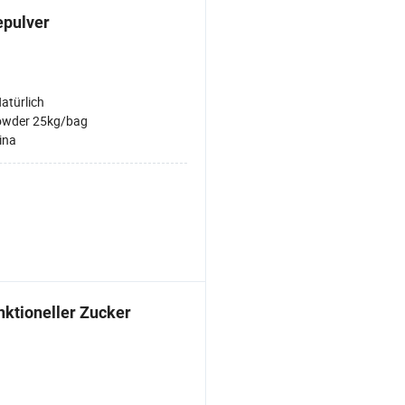
epulver
atürlich
wder 25kg/bag
ina
nktioneller Zucker