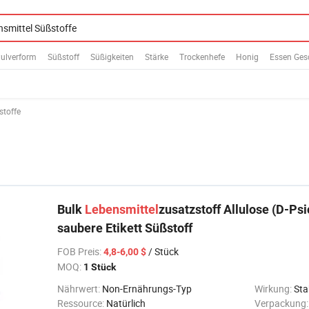
ulverform
Süßstoff
Süßigkeiten
Stärke
Trockenhefe
Honig
Essen Ge
stoffe
Bulk
Lebensmittel
zusatzstoff Allulose (D-Psi
saubere Etikett Süßstoff
FOB Preis
:
/ Stück
4,8-6,00 $
MOQ:
1 Stück
Nährwert:
Non-Ernährungs-Typ
Wirkung:
Sta
Ressource:
Natürlich
Verpackung