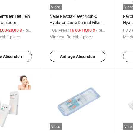
Video
Vide
nfüller Tief Fein
Neue Revolax Deep/Sub-Q
Revol
ronsäure
Hyaluronsäure Dermal Filler
Hyalu
rmal Filler
Revolax Injektionsfiller
Filler
/ piece
FOB Preis:
/ piece
FOB P
4,00-20,00 $
16,00-18,00 $
ehl:
1 piece
Mindest. Befehl:
1 piece
Minde
e Absenden
Anfrage Absenden
Video
Vide