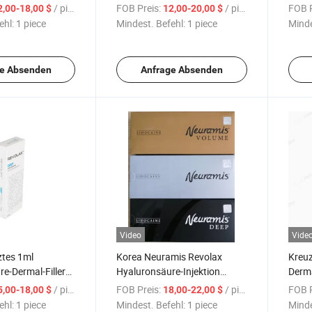
erbarer Dermal
Hyaluronsäure-Dermal-Filler
Hyalu
/ piece
FOB Preis:
/ piece
FOB P
2,00-18,00 $
12,00-20,00 $
ehl:
1 piece
Mindest. Befehl:
1 piece
Minde
e Absenden
Anfrage Absenden
Video
Vide
ztes 1ml
Korea Neuramis Revolax
Kreuz
e-Dermal-Filler
Hyaluronsäure-Injektion
Derma
Revolax
Gesichts-Dermal-Filler
Hyal
/ piece
FOB Preis:
/ piece
FOB P
5,00-18,00 $
18,00-22,00 $
20mg/Ml Lippen Tiefenfüller
ehl:
1 piece
Mindest. Befehl:
1 piece
Minde