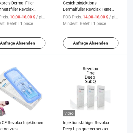
kpreis Dermal Filler
Gesichtsinjektions-
heitsfiller Revolax
Dermalfüller Revolax Feine
erbares
Hautpflege Hyaluronsäure
reis:
/ piece
FOB Preis:
/ piece
10,00-18,00 $
14,00-18,00 $
ronsäurefiller
Dermalfüller
st. Befehl:
1 piece
Mindest. Befehl:
1 piece
Anfrage Absenden
Anfrage Absenden
o
Video
 CE Revolax Injektionen
Injektionsfähiger Revolax
ernetztes
Deep Lips quervernetzter