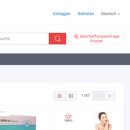
Einloggen
Beitreten
Deutsch
Beschaffungsanfrage
Posten
1
/
87