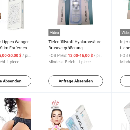
Video
Vide
x Lippen Wangen
Tiefenfüllstoff Hyaluronsäure
Injekt
Stirn Entfernen
Brustvergrößerung
Lidoc
falten Dermal
Penisvergrößerung 24mg
Derma
/ piece
FOB Preis:
/ piece
FOB P
5,00-20,00 $
13,00-16,00 $
onsfüllstoff
Injektierbarer dermaler
ehl:
1 piece
Mindest. Befehl:
1 piece
Minde
e Filler Vernetzt
Füllstoff
e Absenden
Anfrage Absenden