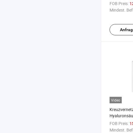
Augen injizi
FOB Preis:
1
Filler
Mindest. Bef
Anfrag
Video
Kreuzvernet
Hyaluronsäur
für Wangen 
FOB Preis:
1
Mindest. Bef