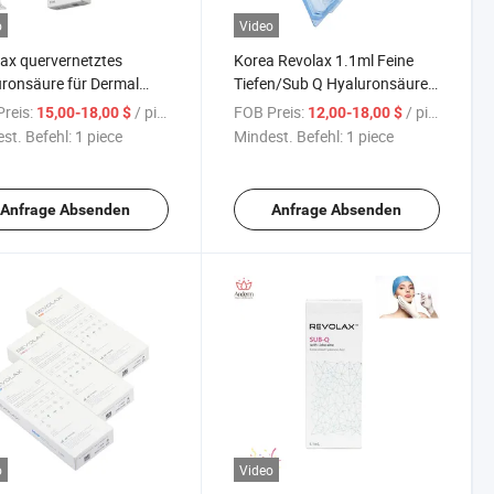
o
Video
ax quervernetztes
Korea Revolax 1.1ml Feine
ronsäure für Dermal
Tiefen/Sub Q Hyaluronsäure
 mit Lidocain
Injektions-Hautfüller
reis:
/ piece
FOB Preis:
/ piece
15,00-18,00 $
12,00-18,00 $
st. Befehl:
1 piece
Mindest. Befehl:
1 piece
Anfrage Absenden
Anfrage Absenden
o
Video