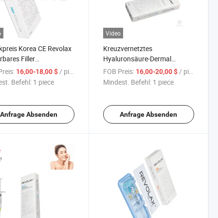
o
Video
kpreis Korea CE Revolax
Kreuzvernetztes
erbares Filler
Hyaluronsäure-Dermal
ronsäure quervernetzter
Revolax Deep Sub-Q Filler für
reis:
/ piece
FOB Preis:
/ piece
16,00-18,00 $
16,00-20,00 $
ler Filler für Lippen,
Anti-Aging-Injektionen
st. Befehl:
1 piece
Mindest. Befehl:
1 piece
n, Kinn, Nase, tiefe
 Linien Sub-Q
Anfrage Absenden
Anfrage Absenden