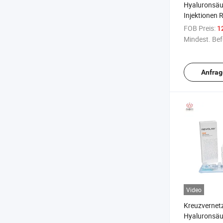
Hyaluronsäur
Injektionen 
Filler injizie
FOB Preis:
1
Filler
Mindest. Bef
Anfrag
Video
Kreuzvernet
Hyaluronsäu