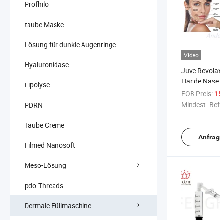
Profhilo
taube Maske
Lösung für dunkle Augenringe
Video
Hyaluronidase
Juve Revola
Hände Nase 
Lipolyse
von Gesichts
FOB Preis:
1
Filler Injekti
Mindest. Bef
PDRN
Hyaluronsäur
Ha
Taube Creme
Anfrag
Filmed Nanosoft
Meso-Lösung
pdo-Threads
Dermale Füllmaschine