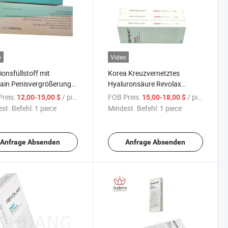
o
Video
ionsfüllstoff mit
Korea Kreuzvernetztes
ain Penisvergrößerung
Hyaluronsäure Revolax
lfüllstoff
Tiefenfüller Juve
reis:
/ piece
FOB Preis:
/ piece
12,00-15,00 $
15,00-18,00 $
Injektionsfüllstoff
st. Befehl:
1 piece
Mindest. Befehl:
1 piece
Anfrage Absenden
Anfrage Absenden