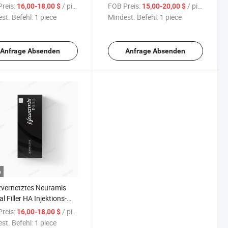
ronsäure-Dermal-Filler
Hyaluronsäure-Dermalfüller
reis:
/ piece
FOB Preis:
/ piece
16,00-18,00 $
15,00-20,00 $
st. Befehl:
1 piece
Mindest. Befehl:
1 piece
Anfrage Absenden
Anfrage Absenden
o
vernetztes Neuramis
l Filler HA Injektions-
uronsäure
reis:
/ piece
16,00-18,00 $
st. Befehl:
1 piece