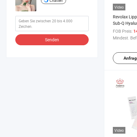
Chatten
Video
Revolax Lippe
Sub-Q Hyalu
Fenghuang De
FOB Preis:
1
Mindest. Bef
Senden
Anfrag
Video