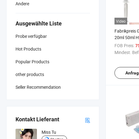
Andere
Video
Ausgewählte Liste
Fabrikpreis
Probe verfügbar
20ml 50ml H
50ml Körper 
FOB Preis:
7
Hot Products
Filler Brust
Mindest. Bef
Langanhalt
Popular Products
Anfrag
other products
Seller Recommendation
Kontakt Lieferant
Miss Tu