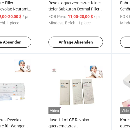
e-Filler-
Revolax quervernetzter feiner
Fabri
Revolax Neuramis
tiefer Subkutan-Dermal-Filler
Schön
rbarer dermaler
zur Entfernung von
injizi
/ piece
FOB Preis:
/ piece
FOB P
2,00-20,00 $
11,00-20,00 $
Gesichtsfalten
Hyalu
ehl:
1 piece
Mindest. Befehl:
1 piece
Minde
e Absenden
Anfrage Absenden
Video
Vide
ztes Revolax
Juve 1.1ml CE Revolax
Korea
re für Wangen
quervernetztes
querv