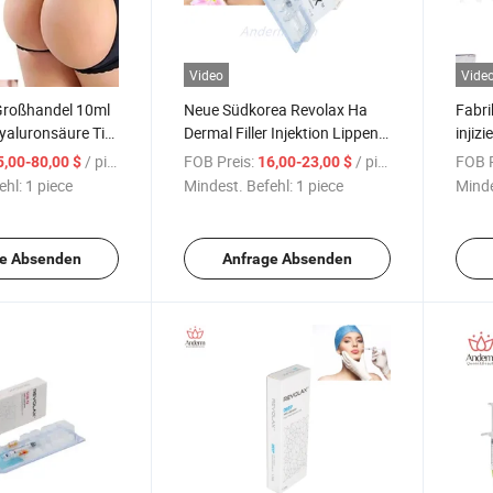
Video
Vide
 Großhandel 10ml
Neue Südkorea Revolax Ha
Fabri
yaluronsäure Tief
Dermal Filler Injektion Lippen
injizi
Injektions Dermal
Filler Gesicht Falten
Hyalu
/ piece
FOB Preis:
/ piece
FOB P
5,00-80,00 $
16,00-23,00 $
 Vergrößerung
Quervernetzte Kinnimplantate
derma
ehl:
1 piece
Mindest. Befehl:
1 piece
Minde
end
Wange
feine
e Absenden
Anfrage Absenden