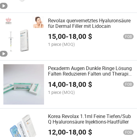
Revolax quervernetztes Hyaluronsäure
für Dermal Filler mit Lidocain
15,00
-
18,00
$
FOB
1 piece
(MOQ)
Pexaderm Augen Dunkle Ringe Lösung
Falten Reduzieren Falten und Therapie
für Untere Augenringe
14,00
-
18,00
$
FOB
1 piece
(MOQ)
Korea Revolax 1.1ml Feine Tiefen/Sub
Q Hyaluronsäure Injektions-Hautfüller
12,00
-
18,00
$
FOB