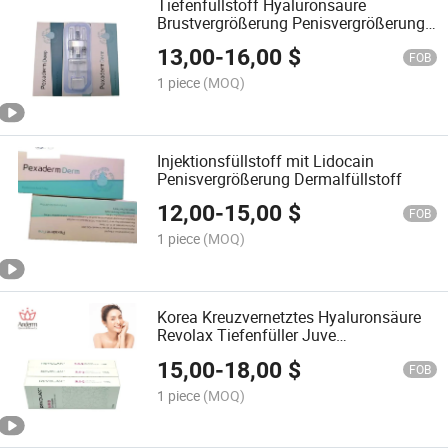
Tiefenfüllstoff Hyaluronsäure
Brustvergrößerung Penisvergrößerung
24mg Injektierbarer dermaler Füllstoff
13,00
-
16,00
$
FOB
1 piece
(MOQ)
Injektionsfüllstoff mit Lidocain
Penisvergrößerung Dermalfüllstoff
12,00
-
15,00
$
FOB
1 piece
(MOQ)
Korea Kreuzvernetztes Hyaluronsäure
Revolax Tiefenfüller Juve
Injektionsfüllstoff
15,00
-
18,00
$
FOB
1 piece
(MOQ)