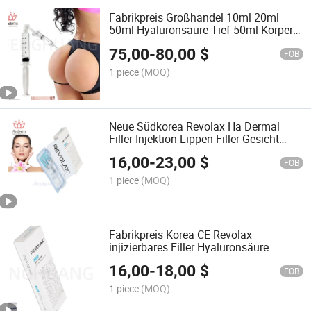
Fabrikpreis Großhandel 10ml 20ml
50ml Hyaluronsäure Tief 50ml Körper
Injektions Dermal Filler Brust
75,00
-
80,00
$
Vergrößerung Langanhaltend
FOB
1 piece
(MOQ)
Neue Südkorea Revolax Ha Dermal
Filler Injektion Lippen Filler Gesicht
Falten Quervernetzte Kinnimplantate
16,00
-
23,00
$
FOB
1 piece
(MOQ)
Fabrikpreis Korea CE Revolax
injizierbares Filler Hyaluronsäure
quervernetzter dermaler Filler für
16,00
-
18,00
$
Lippen, Wangen, Kinn, Nase, tiefe feine
FOB
Linien Sub-Q
1 piece
(MOQ)