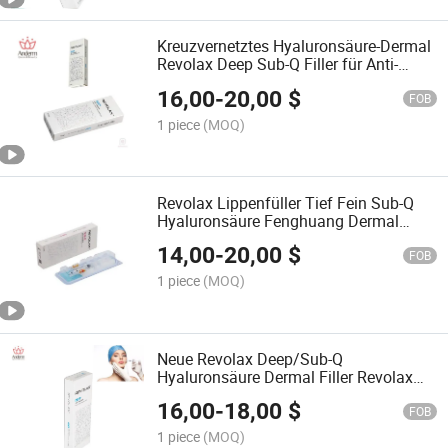
Kreuzvernetztes Hyaluronsäure-Dermal
Revolax Deep Sub-Q Filler für Anti-
Aging-Injektionen
16,00
-
20,00
$
FOB
1 piece
(MOQ)
Revolax Lippenfüller Tief Fein Sub-Q
Hyaluronsäure Fenghuang Dermal
Filler
14,00
-
20,00
$
FOB
1 piece
(MOQ)
Neue Revolax Deep/Sub-Q
Hyaluronsäure Dermal Filler Revolax
Injektionsfiller
16,00
-
18,00
$
FOB
1 piece
(MOQ)