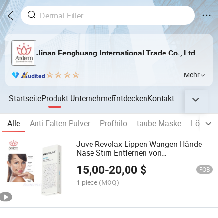
Jinan Fenghuang International Trade Co., Ltd
Mehr
Startseite
Produkt
Unternehmen
Entdecken
Kontakt
Alle
Anti-Falten-Pulver
Profhilo
taube Maske
Lösung 
Juve Revolax Lippen Wangen Hände
Nase Stirn Entfernen von
Gesichtsfalten Dermal Filler
15,00
-
20,00
$
Injektionsfüllstoff Hyaluronsäure Filler
FOB
Vernetzt Ha
1 piece
(MOQ)