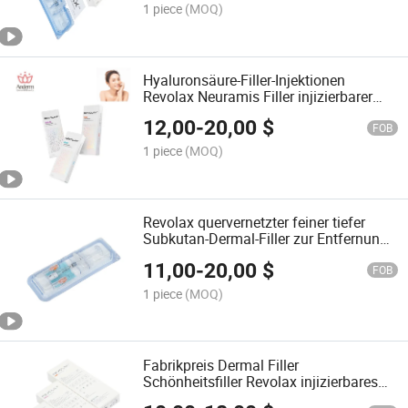
1 piece
(MOQ)
Hyaluronsäure-Filler-Injektionen
Revolax Neuramis Filler injizierbarer
dermaler Filler
12,00
-
20,00
$
FOB
1 piece
(MOQ)
Revolax quervernetzter feiner tiefer
Subkutan-Dermal-Filler zur Entfernung
von Gesichtsfalten
11,00
-
20,00
$
FOB
1 piece
(MOQ)
Fabrikpreis Dermal Filler
Schönheitsfiller Revolax injizierbares
Hyaluronsäurefiller