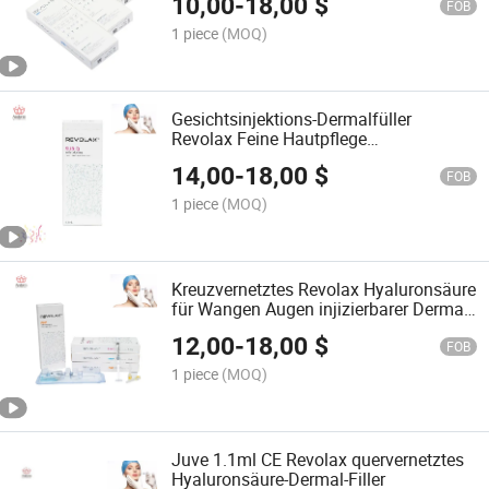
10,00
-
18,00
$
FOB
1 piece
(MOQ)
Gesichtsinjektions-Dermalfüller
Revolax Feine Hautpflege
Hyaluronsäure Dermalfüller
14,00
-
18,00
$
FOB
1 piece
(MOQ)
Kreuzvernetztes Revolax Hyaluronsäure
für Wangen Augen injizierbarer Dermal
Filler
12,00
-
18,00
$
FOB
1 piece
(MOQ)
Juve 1.1ml CE Revolax quervernetztes
Hyaluronsäure-Dermal-Filler