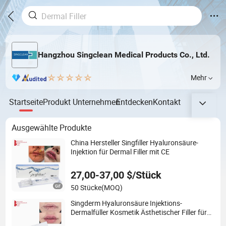
Hangzhou Singclean Medical Products Co., Ltd.
Mehr
Startseite
Produkt
Unternehmen
Entdecken
Kontakt
Ausgewählte Produkte
China Hersteller Singfiller Hyaluronsäure-
Injektion für Dermal Filler mit CE
27,00-37,00 $/Stück
50 Stücke
(MOQ)
Singderm Hyaluronsäure Injektions-
Dermalfüller Kosmetik Ästhetischer Filler für
plastische Chirurgie