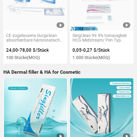
CE-zugelassene Surgiclean
Singclean 99.9% Genauigkeit
absorbierbare hämostatische
HCG Midstream/ Pen Typ
Partikel Hämostatikapulver
Schwangerschaftstest
zur schnellen Blutstillung
Urinbecher
24,00-78,00 $/Stück
0,05-0,27 $/Stück
100 Stücke
(MOQ)
1.000 Stücke
(MOQ)
HA Dermal filler & HA for Cosmetic