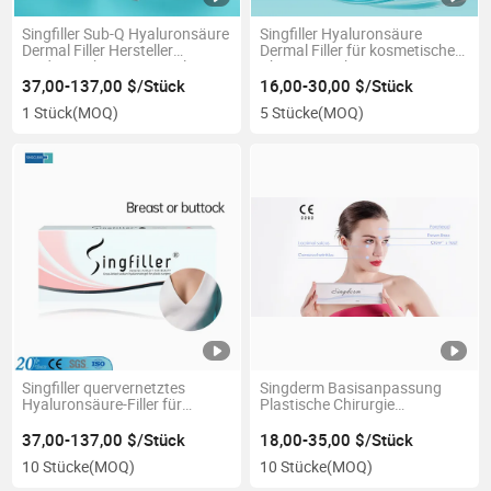
Singfiller Sub-Q Hyaluronsäure
Singfiller Hyaluronsäure
Dermal Filler Hersteller
Dermal Filler für kosmetische
Medizinisches Brustimplantat
Chirurgieinjektion
2ml 20ml
37,00-137,00 $/Stück
16,00-30,00 $/Stück
1 Stück
(MOQ)
5 Stücke
(MOQ)
Singfiller quervernetztes
Singderm Basisanpassung
Hyaluronsäure-Filler für
Plastische Chirurgie
Brustvergrößerung und
Quervernetztes
Gesäßvergrößerung
Hyaluronsäure-Filler mit
37,00-137,00 $/Stück
18,00-35,00 $/Stück
schmerzfreiem Lidocain für
10 Stücke
(MOQ)
10 Stücke
(MOQ)
Nasolabialfalten Filler
Lippen/Nase Wangenfiller