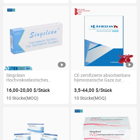
Singclean
CE-zertifizierte absorbierbare
Hochviskoelastisches
hämostatische Gaze zur
ophthalmologisches
Blutstillung für Wundverbände
Viskoelastisches Gerätelösung
bei Operationen
16,00-20,00 $/Stück
3,5-44,00 $/Stück
für Augenoperationen
10 Stücke
(MOQ)
10 Stücke
(MOQ)