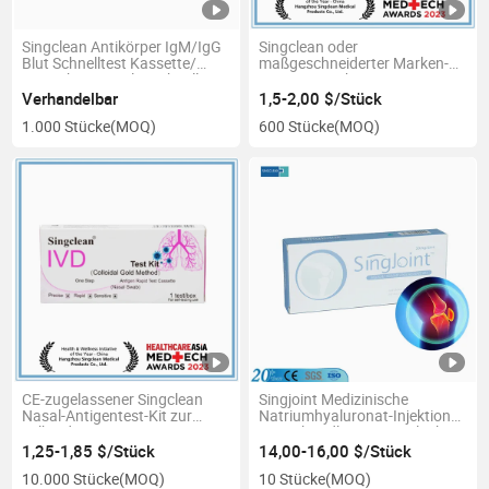
Singclean Antikörper IgM/IgG
Singclean oder
Blut Schnelltest Kassette/
maßgeschneiderter Marken-
Nasopharyngealer Schnelltest-
Igg/Igm-Antikörper-
Kit mit CE
Schnelltest-Kit
Verhandelbar
1,5-2,00 $/Stück
Schnelldiagnosetests mit CE-
1.000 Stücke
(MOQ)
600 Stücke
(MOQ)
Zertifizierung
CE-zugelassener Singclean
Singjoint Medizinische
Nasal-Antigentest-Kit zur
Natriumhyaluronat-Injektion
Selbstdiagnose
zur Behandlung von Gelenken
Lang anhaltende
1,25-1,85 $/Stück
14,00-16,00 $/Stück
Schmerzlinderung
10.000 Stücke
(MOQ)
10 Stücke
(MOQ)