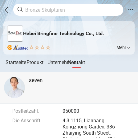
Hebei Bringfine Technology Co., Ltd.
Mehr
Startseite
Produkt
Unternehmen
Kontakt
seven
Postleitzahl:
050000
Die Anschrift:
4-3-1115, Lianbang
Kongzhong Garden, 386
Zhaiying South Street,