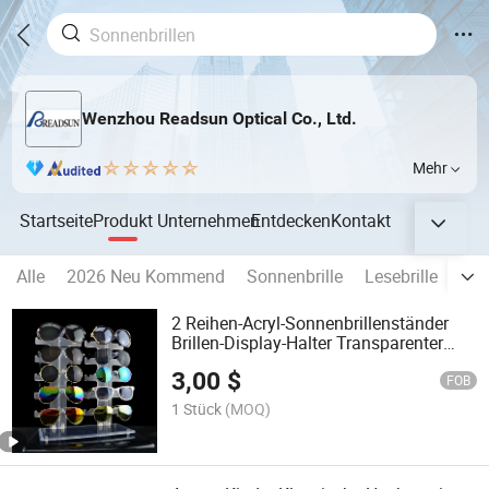
Wenzhou Readsun Optical Co., Ltd.
Mehr
Startseite
Produkt
Unternehmen
Entdecken
Kontakt
Alle
2026 Neu Kommend
Sonnenbrille
Lesebrille
Opt
2 Reihen-Acryl-Sonnenbrillenständer
Brillen-Display-Halter Transparenter
Brillen-Display-Halter
3,00
$
FOB
1 Stück
(MOQ)