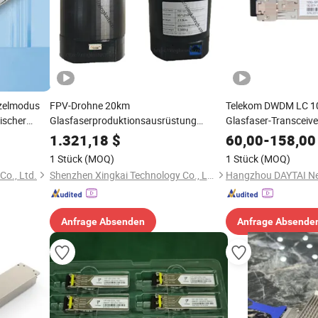
nzelmodus
FPV-Drohne 20km
Telekom DWDM LC 1
ischer
Glasfaserproduktionsausrüstung
Glasfaser-Transceive
isco Huawei
Antistörungs-Langstrecken-Videofasern
1.321,18
$
60,00
-
158,00
Übertragungsdistanz
1 Stück
(MOQ)
1 Stück
(MOQ)
o., Ltd.
Shenzhen Xingkai Technology Co., Ltd
Anfrage Absenden
Anfrage Absende