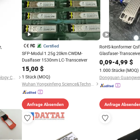
Certified
,
RoHS-konformer Qsf
SFP-Modul 1.25g 20km CWDM-
Glasfaser-Transceiv
iver für
Dualfaser 1530nm LC-Transceiver
aus Zinklegierung O
0,09
-
4,99
$
15,00
$
1.000 Stücke
(MOQ)
1 Stück
(MOQ)
Beijing Woxun Jiahua Technology Co., Ltd
Wuhan Yongxinfeng Science&Technology Co., Ltd.
Anfrage Absenden
Anfrage Absende