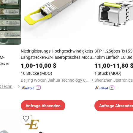
Niedrigleistungs-Hochgeschwindigkeits-
SFP 1.25gbps Tx15
DM-
Langstrecken-Zr-Faseroptisches Modul-
40km Einfach LC Bid
eiver
Transceiver für drahtlose Netzwerke
Glasfaseroptischer T
1,00
-
10,00
$
11,00
-
11,80
10 Stücke
(MOQ)
1 Stück
(MOQ)
Beijing Woxun Jiahua Technology Co., Ltd
Wuhan Yongxinfeng Science&Technology Co., Ltd.
Anfrage Absenden
Anfrage Absende