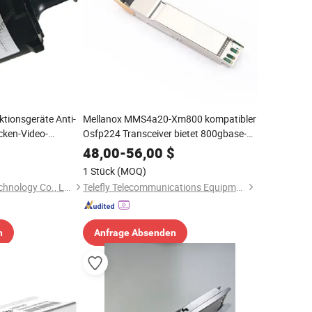
tionsgeräte Anti-
Mellanox MMS4a20-Xm800 kompatibler
cken-Video-
Osfp224 Transceiver bietet 800gbase-
r FPV-Drohne 20km
Dr4 Durchsatz von bis zu 500m über
48,00
-
56,00
$
Einzelmodefaser
1 Stück
(MOQ)
Shenzhen Xingkai Technology Co., Ltd
Telefly Telecommunications Equipment Co., Ltd.
n
Anfrage Absenden