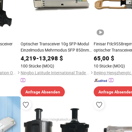
sceiver
Optischer Transceiver 10g SFP-Modul
Finisar Ftlc9558rep
Einzelmodus Mehrmodus SFP 850nm
optischer Transceive
1310nm 1550nm Glasfasertransceiver
Multimode-Faser, Pl
4,219
-
13,298
$
65,00
$
FTTH
100 Stücke
(MOQ)
10 Stücke
(MOQ)
Shenzhen Hanxin Communication Optical Fiber Cable Co., Ltd.
Ningbo Latitude International Trade Co., Ltd.
Anfrage Absenden
Anfrage Absende