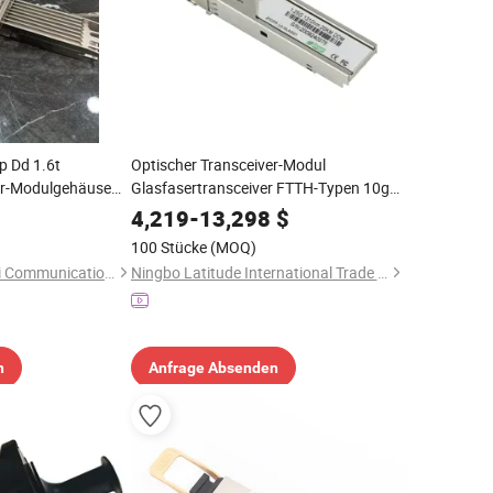
p Dd 1.6t
Optischer Transceiver-Modul
er-Modulgehäuse
Glasfasertransceiver FTTH-Typen 10g
EM China
Ddm 10km SFP 1310nm
4,219
-
13,298
$
100 Stücke
(MOQ)
Dongguan Guangwei Communication Technology Co., Ltd.
Ningbo Latitude International Trade Co., Ltd.
n
Anfrage Absenden