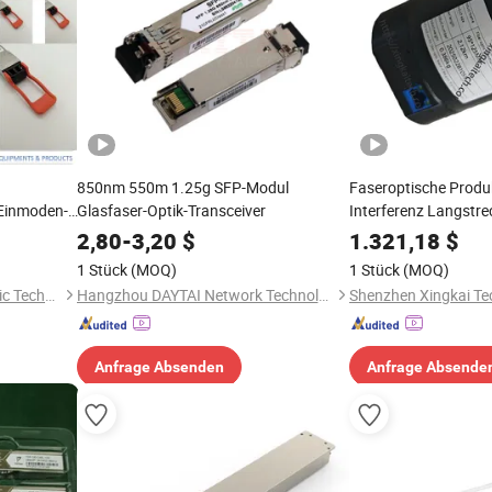
850nm 550m 1.25g SFP-Modul
Faseroptische Produk
 Einmoden-
Glasfaser-Optik-Transceiver
Interferenz Langstre
Fasertransceiver fü
2,80
-
3,20
$
1.321,18
$
Flugdistanz
1 Stück
(MOQ)
1 Stück
(MOQ)
Shanghai Rui Tai Photoelectric Technology Co., Ltd.
Hangzhou DAYTAI Network Technology Co., Ltd.
Anfrage Absenden
Anfrage Absende