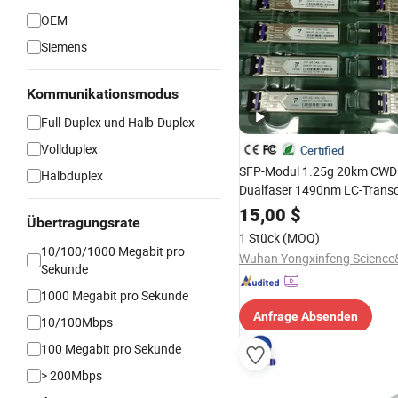
OEM
Siemens
Kommunikationsmodus
Full-Duplex und Halb-Duplex
Vollduplex
Certified
SFP-Modul 1.25g 20km CW
Halbduplex
Dualfaser 1490nm LC-Transc
15,00
$
Übertragungsrate
1 Stück
(MOQ)
10/100/1000 Megabit pro
Sekunde
1000 Megabit pro Sekunde
Anfrage Absenden
10/100Mbps
100 Megabit pro Sekunde
> 200Mbps