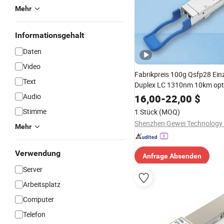
Mehr
Informationsgehalt
Daten
Video
Fabrikpreis 100g Qsfp28 Ei
Text
Duplex LC 1310nm 10km opt
Glasfaser-Transceiver für C
Audio
16,00
-
22,00
$
Aruba Alcatel Juniper
Stimme
1 Stück
(MOQ)
Shenzhen Gewei Technology C
Mehr
Verwendung
Anfrage Absenden
Server
Arbeitsplatz
Computer
Telefon