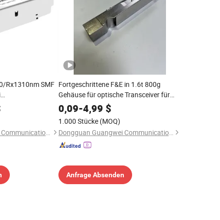
50/Rx1310nm SMF
Fortgeschrittene F&E in 1.6t 800g
i
Gehäuse für optische Transceiver für
ransceiver
nächste Generation von
$
0,09
-
4,99
$
Glasfasersystemen
1.000 Stücke
(MOQ)
Shenzhen Jeetronics Communications Co., Ltd.
Dongguan Guangwei Communication Technology Co., Ltd.
n
Anfrage Absenden