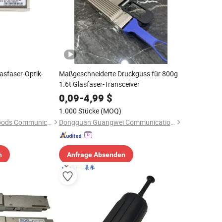
sfaser-Optik-
Maßgeschneiderte Druckguss für 800g
1.6t Glasfaser-Transceiver
0,09
-
4,99
$
1.000 Stücke
(MOQ)
Shenzhen Pioneer Goods Communication Co., Limited
Dongguan Guangwei Communication Technology Co., Ltd.
n
Anfrage Absenden