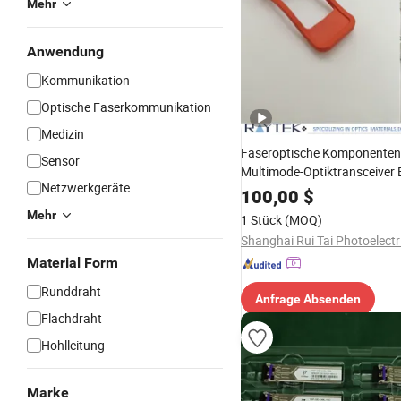
Mehr
Anwendung
Kommunikation
Optische Faserkommunikation
Medizin
Faseroptische Komponenten
Sensor
Multimode-Optiktransceiver
Netzwerkgeräte
Optiktransceiver
100,00
$
Mehr
1 Stück
(MOQ)
Material Form
Runddraht
Anfrage Absenden
Flachdraht
Hohlleitung
Marke