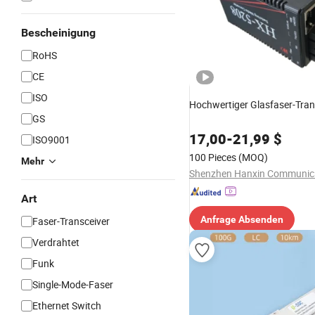
Bescheinigung
RoHS
CE
ISO
Hochwertiger Glasfaser-Tran
GS
17,00
-
21,99
$
ISO9001
100 Pieces
(MOQ)
Mehr
Art
Anfrage Absenden
Faser-Transceiver
Verdrahtet
Funk
Single-Mode-Faser
Ethernet Switch