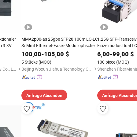
ktionaler
MMA2p00-as 25gbe SFP28 100m LC-LC
1.25G SFP-Transcei
 3.3V
Sr Mmf Ethernet-Faser-Modul optischer
Einzelmodus Dual LC
m 80/100KM
Transceiver
1000BASE-LX SFP-Mod
100,00
-
105,00
$
6,00
-
99,00
$
Ethernet-Glasfasern
5 Stücke
(MOQ)
100 piece
(MOQ)
Router-Optischer Tra
Wuhan Foroptron Technology Co., Ltd.
Beijing Woxun Jiahua Technology Co., Ltd
Anfrage Absenden
Anfrage Absende