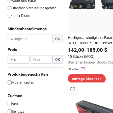
Kabel und Faser
Glasfaserverbindungsgeräte
Laser Diode
Mindestbestellmenge
Hochgeschwindigkeits-Faser
OK
3G SDI 1080P60 Transceiver
142,00
-
185,00
$
Preis
10 Stücke
(MOQ)
-
OK
Produkteigenschaften
Anfrage Absenden
Muster kaufen
Zustand
Neu
Benutzt