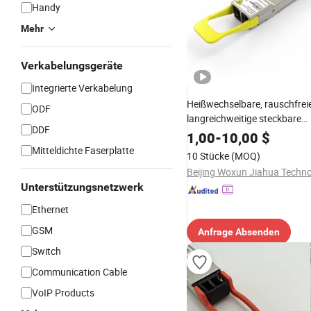
Handy
Mehr
Verkabelungsgeräte
Integrierte Verkabelung
Heißwechselbare, rauschfreie
ODF
langreichweitige steckbare
DDF
Glasfaseroptik-Modul-Transce
1,00
-
10,00
$
IoT-Netzwerke
Mitteldichte Faserplatte
10 Stücke
(MOQ)
Unterstützungsnetzwerk
Ethernet
GSM
Anfrage Absenden
Switch
Communication Cable
VoIP Products