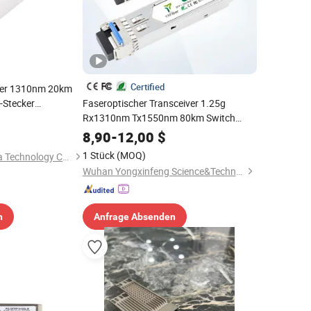
Certified
ver 1310nm 20km
-Stecker
Faseroptischer Transceiver 1.25g
ul für Gigabit-
Rx1310nm Tx1550nm 80km Switch
etzwerk-Switch-
Kommunikationsmodul
8,90
-
12,00
$
nsceiver
1 Stück
(MOQ)
Shenzhen FiberMania Technology Co., Ltd.
Wuhan Yongxinfeng Science&Technology Co., Ltd.
n
Anfrage Absenden