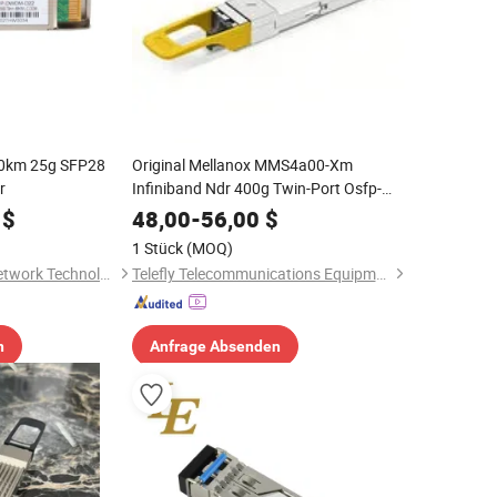
0km 25g SFP28
Original Mellanox MMS4a00-Xm
r
Infiniband Ndr 400g Twin-Port Osfp-
Transceiver Aktives Optisches Kabel mit
$
48,00
-
56,00
$
Splitterfaser
1 Stück
(MOQ)
Hochgeschwindigkeitsverbindung
Hangzhou DAYTAI Network Technology Co., Ltd.
Telefly Telecommunications Equipment Co., Ltd.
n
Anfrage Absenden