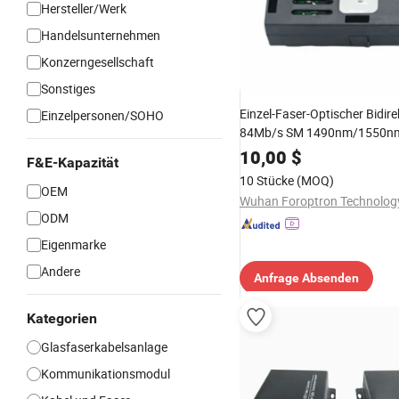
Hersteller/Werk
Handelsunternehmen
Konzerngesellschaft
Sonstiges
Einzel-Faser-Optischer Bidire
Einzelpersonen/SOHO
84Mb/s SM 1490nm/1550nm
LVTTL SC Schnittstelle For
10,00
$
F&E-Kapazität
Wahl 1X9 Duples Transceiver
10 Stücke
(MOQ)
OEM
ODM
Eigenmarke
Andere
Anfrage Absenden
Kategorien
Glasfaserkabelsanlage
Kommunikationsmodul