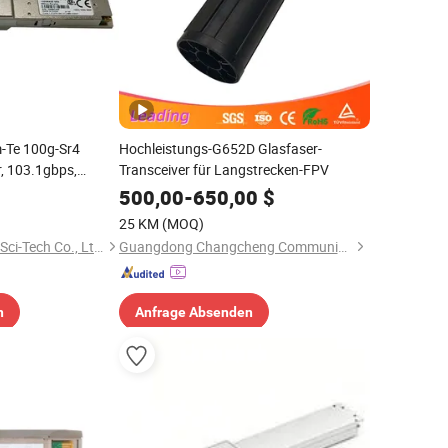
m-Te 100g-Sr4
Hochleistungs-G652D Glasfaser-
r, 103.1gbps,
Transceiver für Langstrecken-FPV
ug-and-Play
500,00
-
650,00
$
25 KM
(MOQ)
Beijing Hengzhengtc Sci-Tech Co., Ltd.
Guangdong Changcheng Communication Technology Co., Ltd
n
Anfrage Absenden