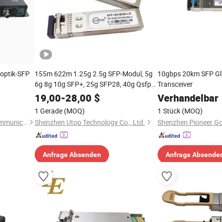
optik-SFP
155m 622m 1.25g 2.5g SFP-Modul, 5g
10gbps 20km SFP Gla
6g 8g 10g SFP+, 25g SFP28, 40g Qsfp+
Transceiver
50g 100g Qsfp28 optischer Glasfaser-
19,00
-
28,00
$
Verhandelbar
Transceiver SFP
1 Gerade
(MOQ)
1 Stück
(MOQ)
Shenzhen Pioneer Goods Communication Co., Limited
Shenzhen Utop Technology Co., Ltd.
Anfrage Absenden
Anfrage Absende